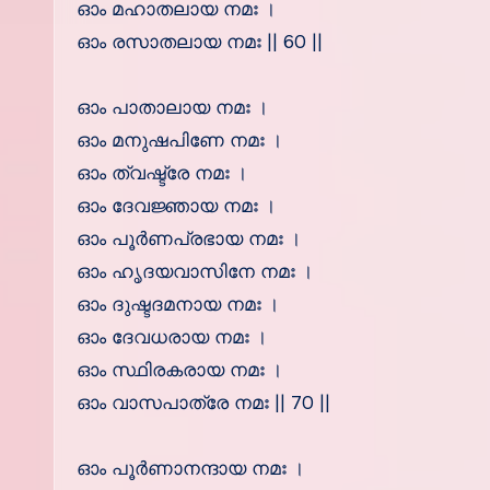
ഓം മഹാതലായ നമഃ ।
ഓം രസാതലായ നമഃ || 60 ||
ഓം പാതാലായ നമഃ ।
ഓം മനുഷപിണേ നമഃ ।
ഓം ത്വഷ്ട്രേ നമഃ ।
ഓം ദേവജ്ഞായ നമഃ ।
ഓം പൂര്‍ണപ്രഭായ നമഃ ।
ഓം ഹൃദയവാസിനേ നമഃ ।
ഓം ദുഷ്ടദമനായ നമഃ ।
ഓം ദേവധരായ നമഃ ।
ഓം സ്ഥിരകരായ നമഃ ।
ഓം വാസപാത്രേ നമഃ || 70 ||
ഓം പൂര്‍ണാനന്ദായ നമഃ ।