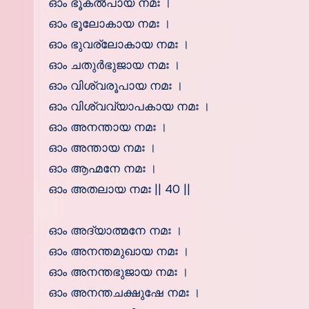
ഓം ഭൂകല്‍പായ നമഃ ।
ഓം ഭൂലോകായ നമഃ ।
ഓം ഭുവര്ലോകായ നമഃ ।
ഓം ചതുര്‍ഭുജായ നമഃ ।
ഓം വിശ്വരൂപായ നമഃ ।
ഓം വിശ്വവ്യാപകായ നമഃ ।
ഓം അനന്തായ നമഃ ।
ഓം അന്തായ നമഃ ।
ഓം ആഹ്മനേ നമഃ ।
ഓം അതലായ നമഃ || 40 ||
ഓം അദ്യാത്മനേ നമഃ ।
ഓം അനന്തമുഖായ നമഃ ।
ഓം അനന്തഭുജായ നമഃ ।
ഓം അനന്തചക്ഷുഷേ നമഃ ।