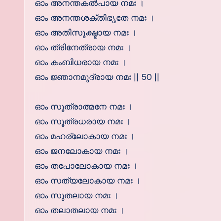
ഓം അനന്തകല്‍പായ നമഃ ।
ഓം അനന്തശക്തിഭൃതേ നമഃ ।
ഓം അതിസൂക്ഷ്മായ നമഃ ।
ഓം ത്രിനേത്രായ നമഃ ।
ഓം കംബിധരായ നമഃ ।
ഓം ജ്ഞാനമുദ്രായ നമഃ || 50 ||
ഓം സൂത്രാത്മനേ നമഃ ।
ഓം സൂത്രധരായ നമഃ ।
ഓം മഹര്ലോകായ നമഃ ।
ഓം ജനലോകായ നമഃ ।
ഓം തപോലോകായ നമഃ ।
ഓം സത്യലോകായ നമഃ ।
ഓം സുതലായ നമഃ ।
ഓം തലാതലായ നമഃ ।