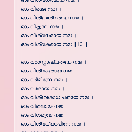
ഓം വിശ്വധര്‍മായ നമഃ ।
ഓം വിരജേ നമഃ ।
ഓം വിശ്വേശ്വരായ നമഃ ।
ഓം വിഷ്ണവേ നമഃ ।
ഓം വിശ്വധരായ നമഃ ।
ഓം വിശ്വകരായ നമഃ || 10 ||
ഓം വാസ്തോഷ്പതയേ നമഃ ।
ഓം വിശ്വംഭരായ നമഃ ।
ഓം വര്‍മിണേ നമഃ ।
ഓം വരദായ നമഃ ।
ഓം വിശ്വേശാധിപതയേ നമഃ ।
ഓം വിതലായ നമഃ ।
ഓം വിശഭുജേ നമഃ ।
ഓം വിശ്വവ്യാപിനേ നമഃ ।