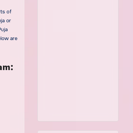
ja or
Puja
elow are
am: