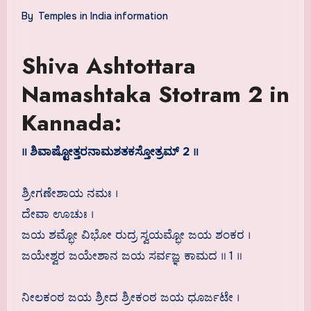
By
Temples in India information
Shiva Ashtottara
Namashtaka Stotram 2 in
Kannada:
॥ ಶಿವಾಷ್ಟೋತ್ತರನಾಮಶತಕಸ್ತೋತ್ರಮ್ 2 ॥
ಶ್ರೀಗಣೇಶಾಯ ನಮಃ ।
ದೇವಾ ಊಚುಃ ।
ಜಯ ಶಮ್ಭೋ ವಿಭೋ ರುದ್ರ ಸ್ವಯಮ್ಭೋ ಜಯ ಶಂಕರ ।
ಜಯೇಶ್ವರ ಜಯೇಶಾನ ಜಯ ಸರ್ವಜ್ಞ ಕಾಮದ ॥ 1 ॥
ನೀಲಕಂಠ ಜಯ ಶ್ರೀದ ಶ್ರೀಕಂಠ ಜಯ ಧೂರ್ಜಟೇ ।