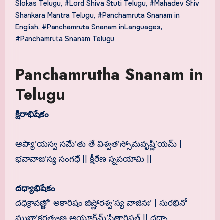
Slokas Telugu
,
#Lord Shiva Stuti Telugu
,
#Mahadev Shiv
Shankara Mantra Telugu
,
#Panchamruta Snanam in
English
,
#Panchamruta Snanam inLanguages
,
#Panchamruta Snanam Telugu
Panchamrutha Snanam in
Telugu
క్షీరాభిషేకం
ఆప్యా’యస్వ సమే’తు తే విశ్వత’స్సోమవృష్ణి’యమ్ |
భవావాజ’స్య సంగధే || క్షీరేణ స్నపయామి ||
దధ్యాభిషేకం
దధిక్రావణ్ణో’ అకారిషం జిష్ణోరశ్వ’స్య వాజినః’ | సురభినో
ముఖా’కరత్ప్రణ ఆయూగ్‍మ్’షితారిషత్ || దధ్నా