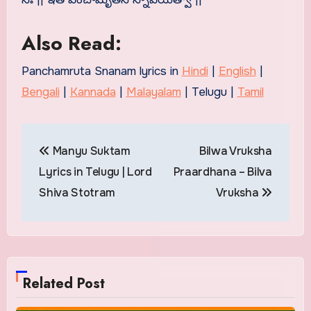
Also Read:
Panchamruta Snanam lyrics in
Hindi
|
English
|
Bengali
|
Kannada
|
Malayalam
| Telugu |
Tamil
Post
Manyu Suktam
Bilwa Vruksha
navigation
Lyrics in Telugu | Lord
Praardhana – Bilva
Shiva Stotram
Vruksha
Related Post