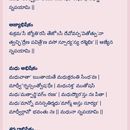
స్నపయామి ||
ఆజ్యాభిషేకం
శుక్రమ’సి జ్యోతి’రసి తేజో’‌உసి దేవోవస్స’వితోత్పు’నా
త్వచ్ఛి’ద్రేణ పవిత్రే’ణ వసో స్సూర్య’స్య రశ్మిభిః’ || ఆజ్యేన
స్నపయామి ||
మధు అభిషేకం
మధువాతా’ ఋతాయతే మధుక్షరంతి సింధ’వః |
మాధ్వీ”ర్నస్సంత్వోష’ధీః | మధునక్త’ ముతోషసి
మధు’మత్పార్థి’వగ్ం రజః’ | మధుద్యౌర’స్తు నః పితా |
మధు’మాన్నో వనస్పతిర్మధు’మాగ్మ్ అస్తు సూర్యః’ |
మాధ్వీర్గావో’ భవంతు నః || మధునా స్నపయామి ||
శర్కరాభిషేకం