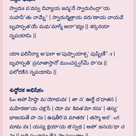
స్వాదుః ప’వస్వ దివ్యాయ జన్మ’నే స్వాదురింద్రా”య
సుహవీ”తు నామ్నే” | స్వాదుర్మిత్రాయ వరు’ణాయ వాయవే
బృహస్పత’యే మధు’మాగ్మ్ అదా”భ్యః || శర్కరయా
స్నపయామి ||
యాః ఫలినీర్యా అ’ఫలా అ’పుష్పాయాశ్చ’ పుష్పిణీ”ః |
బృహస్పతి’ ప్రసూతాస్తానో ముంచస్త్వగ్‍మ్ హ’సః ||
ఫలోదకేన స్నపయామి ||
శుద్ధోదక అభిషేకం
ఓం ఆపో హిష్ఠా మ’యోభువః’ | తా న’ ఊర్జే ద’ధాతన |
మహేరణా’య చక్ష’సే | యో వః’ శివత’మో రసః’ | తస్య’
భాజయతే హ నః | ఉషతీరి’వ మాతరః’ | తస్మా అర’ంగ
మామ వః | యస్య క్షయా’య జి’న్వథ | ఆపో’ జనయ’థా చ
నః || ఇతి పంచామృతేన స్నాపయిత్వా ||