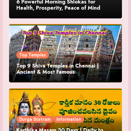
6 Powerful Morning Shlokas for
Health, Prosperity, Peace of Mind
Top Temples
Top 9 Shiva Temples in Chennai |
Ancient & Most Famous
Durga Stotram
Information
Karthika Masam 30 Days | Deity to