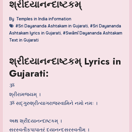
શ્રીદયાનન્દાષ્ટકમ્
By
Temples in India information
#Sri Dayananda Ashtakam in Gujarati
,
#Sri Dayananda
Ashtakam lyrics in Gujarati
,
#Swāmī Dayananda Ashtakam
Text in Gujarati
શ્રીદયાનન્દાષ્ટકમ્ Lyrics in
Gujarati:
ૐ
શ્રીરામજયમ્ ।
ૐ સદ્ગુરુશ્રીત્યાગરાજસ્વામિને નમો નમઃ ।
અથ શ્રીદયાનન્દાષ્ટકમ્ ।
સરસ્વતીકૃપાપાત્રં દયાનન્દસરસ્વતીમ્ ।