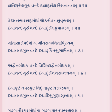
યતિશ્રેષ્ઠગુરું વન્દે દયાર્દ્રાક્ષં સ્મિતાનનમ્ ॥ ૧॥
વેદાન્તસારસદ્બોધં લોકસેવનસુવ્રતમ્ ।
દયાનન્દગુરું વન્દે દયાર્દ્રાક્ષકૃપાકરમ્ ॥ ૨॥
ગીતાસારોપદેશં ચ ગીતસત્કવિતાપ્રિયમ્ ।
દયાનન્દગુરું વન્દે દયાઙ્કિતસુભાષિતમ્ ॥ ૩॥
અદ્વૈતબોધકં વન્દે વિશિષ્ટાદ્વૈતબોધકમ્ ।
દયાનન્દગુરું વન્દે દયાર્દ્રાનનસાન્ત્વનમ્ ॥ ૪॥
દયાકૂટં તપસ્કૂટં વિદ્યાકૂટવિરાજકમ્ ।
દયાનન્દગુરું વન્દે દયાદિસુગુણાશ્રયમ્ ॥ ૫॥
ગઙ્ગાતીરપ્રબોધં ચ ગઙ્ગાપારતપસ્સ્થલમ્ ।