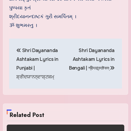
પુષ્પયા કૃતં
શ્રીદયાનન્દાષ્ટકં ગુરૌ સમર્પિતમ્ ।
ૐ શુભમસ્તુ ।
Post
Shri Dayananda
Shri Dayananda
navigation
Ashtakam Lyrics in
Ashtakam Lyrics in
Punjabi |
Bengali | শ্রীদয়ানন্দাষ্টকম্
ਸ਼੍ਰੀਦਯਾਨਨ੍ਦਾਸ਼੍ਟਕਮ੍
Related Post