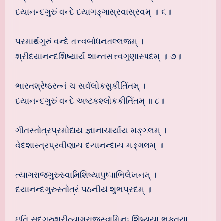
દયાનન્દગુરું વન્દે દયાગઙ્ગાસ્રવાસ્રવમ્ ॥ ૬॥
પરમાર્થગુરું વન્દે તત્ત્વબોધનતલ્લજમ્ ।
શ્રીદયાનન્દશિષ્યાર્યં શાન્તસત્ત્વગુણાસ્પદમ્ ॥ ૭॥
ભારતશ્રેષ્ઠરત્નં ચ સર્વલોકસુકીર્તિતમ્ ।
દયાનન્દગુરું વન્દે અષ્ટકશ્લોકકીર્તિતમ્ ॥ ૮॥
ગીતસ્તોત્રપ્રમોદાય જ્ઞાનાચાર્યાય મઙ્ગલમ્ ।
વેદશાસ્ત્રપ્રવીણાય દયાનન્દાય મઙ્ગલમ્ ॥
ત્યાગરાજગુરુસ્વામિશિષ્યાપુષ્પાભિલેખનમ્ ।
દયાનન્દગુરુસ્તોત્રં પઠનીયં શુભપ્રદમ્ ॥
ઇતિ સદ્ગુરુશ્રીત્યાગરાજસ્વામિનઃ શિષ્યયા ભક્તયા