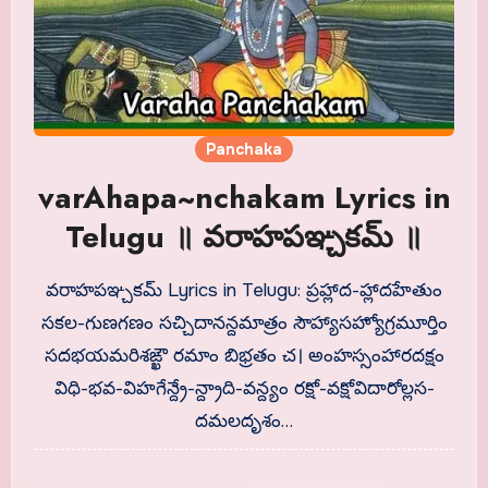
Panchaka
varAhapa~nchakam Lyrics in
Telugu ॥ వరాహపఞ్చకమ్ ॥
వరాహపఞ్చకమ్ Lyrics in Telugu: ప్రహ్లాద-హ్లాదహేతుం
సకల-గుణగణం సచ్చిదానన్దమాత్రం సౌహ్యాసహ్యోగ్రమూర్తిం
సదభయమరిశఙ్ఖౌ రమాం బిభ్రతం చ। అంహస్సంహారదక్షం
విధి-భవ-విహగేన్ద్రే-న్ద్రాది-వన్ద్యం రక్షో-వక్షోవిదారోల్లస-
దమలదృశం…