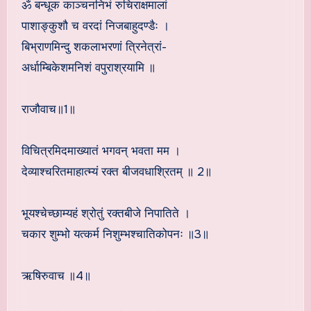
ॐ बन्धूक काञ्चननिभं रुचिराक्षमालां
पाशाङ्कुशौ च वरदां निजबाहुदण्डैः ।
बिभ्राणमिन्दु शकलाभरणां त्रिनेत्रां-
अर्धाम्बिकेशमनिशं वपुराश्रयामि ॥
राजौवाच॥1॥
विचित्रमिदमाख्यातं भगवन् भवता मम ।
देव्याश्चरितमाहात्म्यं रक्त बीजवधाश्रितम् ॥ 2॥
भूयश्चेच्छाम्यहं श्रोतुं रक्तबीजे निपातिते ।
चकार शुम्भो यत्कर्म निशुम्भश्चातिकोपनः ॥3॥
ऋषिरुवाच ॥4॥