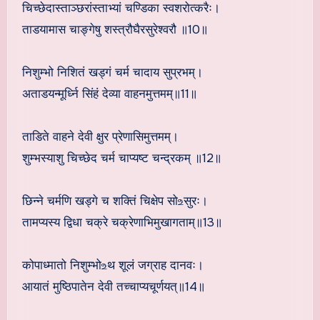
चिच्छेदास्ताञ्छरांस्ताभ्यां चण्डिका स्वशरोत्करैः।
ताडयामास चाङ्गेषु शस्त्रौघैरसुरेश्वरौ ॥10॥
निशुम्भो निशितं खड्गं चर्म चादाय सुप्रभम्।
अताडयन्मूर्ध्नि सिंहं देव्या वाहनमुत्तमम्॥11॥
ताडिते वाहने देवी क्षुर प्रेणासिमुत्तमम्।
शुम्भस्याशु चिच्छेद चर्म चाप्यष्ट चन्द्रकम् ॥12॥
छिन्ने चर्मणि खड्गे च शक्तिं चिक्षेप सो‌உसुरः।
तामप्यस्य द्विधा चक्रे चक्रेणाभिमुखागताम्॥13॥
कोपाध्मातो निशुम्भो‌உथ शूलं जग्राह दानवः।
आयातं मुष्ठिपातेन देवी तच्चाप्यचूर्णयत्॥14॥