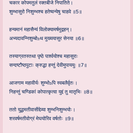
चकार कोपमतुलं रक्तबीजे निपातिते।
शुम्भासुरो निशुम्भश्च हतेष्वन्येषु चाहवे ॥5॥
हन्यमानं महासैन्यं विलोक्यामर्षमुद्वहन्।
अभ्यदावन्निशुम्बो‌உथ मुख्ययासुर सेनया ॥6॥
तस्याग्रतस्तथा पृष्ठे पार्श्वयोश्च महासुराः
सन्दष्टौष्ठपुटाः क्रुद्धा हन्तुं देवीमुपाययुः ॥7॥
आजगाम महावीर्यः शुम्भो‌உपि स्वबलैर्वृतः।
निहन्तुं चण्डिकां कोपात्कृत्वा युद्दं तु मातृभिः ॥8॥
ततो युद्धमतीवासीद्देव्या शुम्भनिशुम्भयोः।
शरवर्षमतीवोग्रं मेघयोरिव वर्षतोः ॥9॥