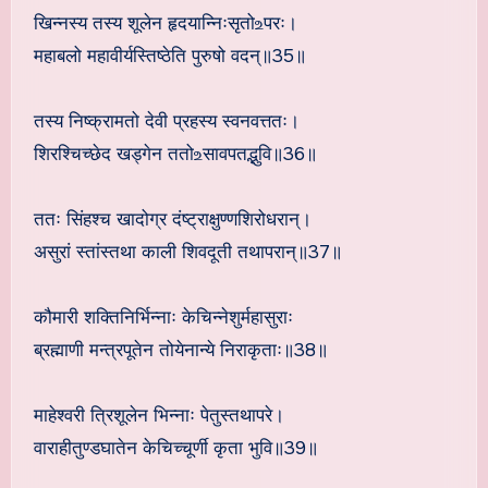
खिन्नस्य तस्य शूलेन हृदयान्निःसृतो‌உपरः।
महाबलो महावीर्यस्तिष्ठेति पुरुषो वदन्॥35॥
तस्य निष्क्रामतो देवी प्रहस्य स्वनवत्ततः।
शिरश्चिच्छेद खड्गेन ततो‌உसावपतद्भुवि॥36॥
ततः सिंहश्च खादोग्र दंष्ट्राक्षुण्णशिरोधरान्।
असुरां स्तांस्तथा काली शिवदूती तथापरान्॥37॥
कौमारी शक्तिनिर्भिन्नाः केचिन्नेशुर्महासुराः
ब्रह्माणी मन्त्रपूतेन तोयेनान्ये निराकृताः॥38॥
माहेश्वरी त्रिशूलेन भिन्नाः पेतुस्तथापरे।
वाराहीतुण्डघातेन केचिच्चूर्णी कृता भुवि॥39॥