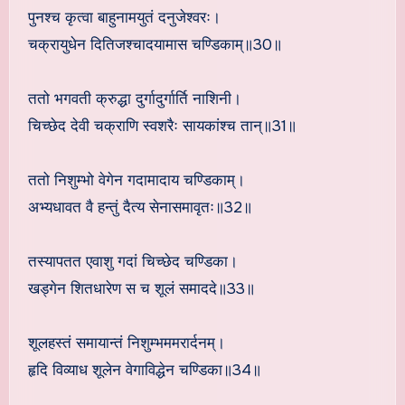
पुनश्च कृत्वा बाहुनामयुतं दनुजेश्वरः।
चक्रायुधेन दितिजश्चादयामास चण्डिकाम्॥30॥
ततो भगवती क्रुद्धा दुर्गादुर्गार्ति नाशिनी।
चिच्छेद देवी चक्राणि स्वशरैः सायकांश्च तान्॥31॥
ततो निशुम्भो वेगेन गदामादाय चण्डिकाम्।
अभ्यधावत वै हन्तुं दैत्य सेनासमावृतः॥32॥
तस्यापतत एवाशु गदां चिच्छेद चण्डिका।
खड्गेन शितधारेण स च शूलं समाददे॥33॥
शूलहस्तं समायान्तं निशुम्भममरार्दनम्।
हृदि विव्याध शूलेन वेगाविद्धेन चण्डिका॥34॥