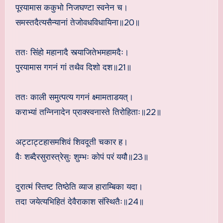
पूरयामास ककुभो निजघण्टा स्वनेन च।
समस्तदैत्यसैन्यानां तेजोवधविधायिना॥20॥
ततः सिंहो महानादै स्त्याजितेभमहामदैः।
पुरयामास गगनं गां तथैव दिशो दश॥21॥
ततः काली समुत्पत्य गगनं क्ष्मामताडयत्।
कराभ्यां तन्निनादेन प्राक्स्वनास्ते तिरोहिताः॥22॥
अट्टाट्टहासमशिवं शिवदूती चकार ह।
वैः शब्दैरसुरास्त्रेसुः शुम्भः कोपं परं ययौ॥23॥
दुरात्मं स्तिष्ट तिष्ठेति व्याज हाराम्बिका यदा।
तदा जयेत्यभिहितं देवैराकाश संस्थितैः॥24॥