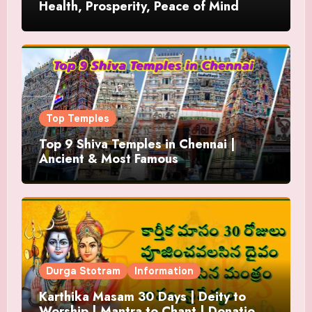
Health, Prosperity, Peace of Mind
Top Temples
Top 9 Shiva Temples in Chennai |
Ancient & Most Famous
Durga Stotram
Information
Karthika Masam 30 Days | Deity to
Worship | Mantra to Chant | Donations