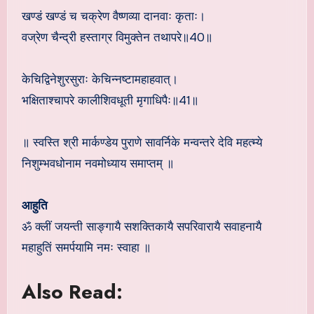
खण्डं खण्डं च चक्रेण वैष्णव्या दानवाः कृताः।
वज्रेण चैन्द्री हस्ताग्र विमुक्तेन तथापरे॥40॥
केचिद्विनेशुरसुराः केचिन्नष्टामहाहवात्।
भक्षिताश्चापरे कालीशिवधूती मृगाधिपैः॥41॥
॥ स्वस्ति श्री मार्कण्डेय पुराणे सावर्निके मन्वन्तरे देवि महत्म्ये
निशुम्भवधोनाम नवमोध्याय समाप्तम् ॥
आहुति
ॐ क्लीं जयन्ती साङ्गायै सशक्तिकायै सपरिवारायै सवाहनायै
महाहुतिं समर्पयामि नमः स्वाहा ॥
Also Read: