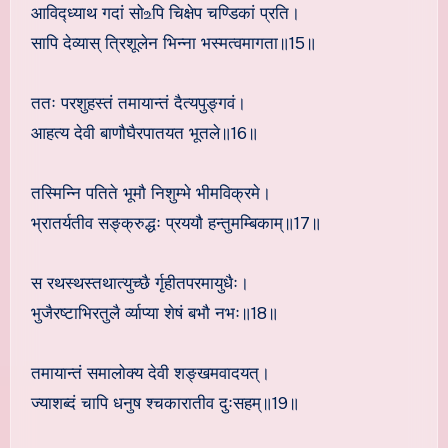
आविद्ध्याथ गदां सो‌உपि चिक्षेप चण्डिकां प्रति।
सापि देव्यास् त्रिशूलेन भिन्ना भस्मत्वमागता॥15॥
ततः परशुहस्तं तमायान्तं दैत्यपुङ्गवं।
आहत्य देवी बाणौघैरपातयत भूतले॥16॥
तस्मिन्नि पतिते भूमौ निशुम्भे भीमविक्रमे।
भ्रातर्यतीव सङ्क्रुद्धः प्रययौ हन्तुमम्बिकाम्॥17॥
स रथस्थस्तथात्युच्छै र्गृहीतपरमायुधैः।
भुजैरष्टाभिरतुलै र्व्याप्या शेषं बभौ नभः॥18॥
तमायान्तं समालोक्य देवी शङ्खमवादयत्।
ज्याशब्दं चापि धनुष श्चकारातीव दुःसहम्॥19॥