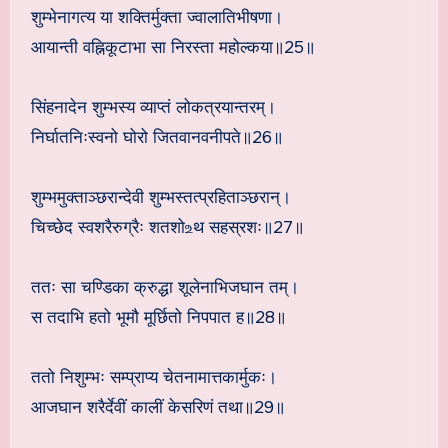
शुम्भेनागत्य या शक्तिर्मुक्ता ज्वालातिभीषणा।
आयान्ती वह्निकूटाभा सा निरस्ता महोल्कया॥25॥
सिंहनादेन शुम्भस्य व्याप्तं लोकत्रयान्तरम्।
निर्घातनिःस्वनो घोरो जितवानवनीपते॥26॥
शुम्भमुक्ताञ्छरान्देवी शुम्भस्तत्प्रहिताञ्छरान्।
चिच्छेद स्वशरैरुग्रैः शतशो‌உथ सहस्रशः॥27॥
ततः सा चण्डिका क्रुद्धा शूलेनाभिजघान तम्।
स तदाभि हतो भूमौ मूर्छितो निपपात ह॥28॥
ततो निशुम्भः सम्प्राप्य चेतनामात्तकार्मुकः।
आजघान शरैर्देवीं कालीं केसरिणं तथा॥29॥