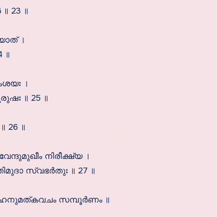
 ॥ 23 ॥
യാത് ।
4 ॥
സംശയഃ ।
ൂരുഷഃ ॥ 25 ॥
॥ 26 ॥
ന്ദുമുഖീം നിരീക്ഷ്യ ।
ദാ സ്വഭര്‍തുഃ ॥ 27 ॥
ുമത്കവചം സമ്പൂര്‍ണം ॥