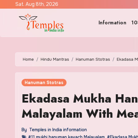
Skip
Sat. Aug 8th, 2026
to
content
Information
10
Home
Hindu Mantras
Hanuman Stotras
Ekadasa M
Hanuman Stotras
Ekadasa Mukha Hanu
Malayalam With Me
By
Temples in India information
#11 mukhi hanuman kavach Malayalam
,
#Ekadasa Mukh