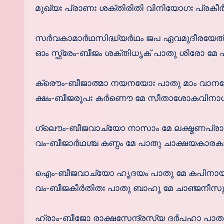
മുഖ്യഃ പ്രാണഃ ശക്തിരിതി വിനിയോഗഃ പ്രകീര്‍
സര്‍വകാമാര്‍ഥസിദ്ധ്യര്‍ഥം ജപ ഏവമുദീരയേത്
ഓം സ്ഫ്രേം-ബീജം ശക്തിധൃക് പാതു ശിരോ മേ 
ക്രൌം-ബീജാത്മാ നയനയോഃ പാതു മാം വാനര
ക്ഷം-ബീജരൂപഃ കര്‍ണൌ മേ സീതാശോകവിനാശ
ഗ്ലൌം-ബീജവാച്യോ നാസാം മേ ലക്ഷ്മണപ്ര
വം-ബീജാര്‍ഥശ്ച കണ്ഠം മേ പാതു ചാക്ഷയകാരകഃ 
ഐം-ബീജവാച്യോ ഹൃദയം പാതു മേ കപിനായ
വം-ബീജകീര്‍തിതഃ പാതു ബാഹൂ മേ ചാഞ്ജനീസുത
ഹ്രാം-ബീജോ രാക്ഷസേന്ദ്രസ്യ ദര്‍പഹാ പാത