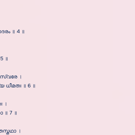
ദരം ॥ 4 ॥
5 ॥
രസ്വരേ ।
ധീമതഃ ॥ 6 ॥
ഃ ।
ാ ॥ 7 ॥
സ്തഥാ ।