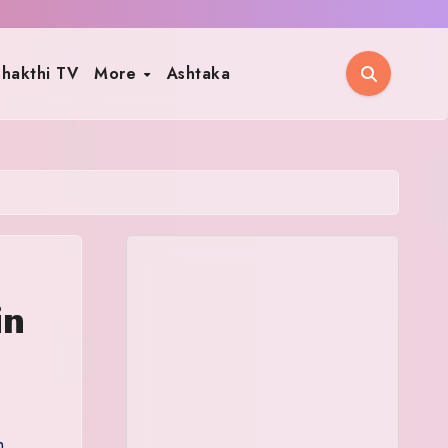
hakthi TV
More
Ashtaka
in
h