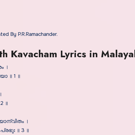
ted By P.R.Ramachander.
 Kavacham Lyrics in Malaya
ം ।
യാ ॥ 1 ॥
।
2 ॥
യാന്വിതം ।
്രഭുഃ ॥ 3 ॥