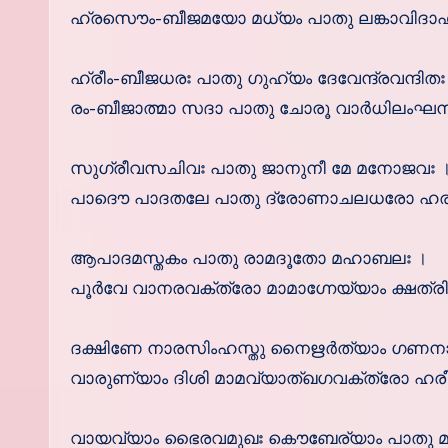
ഹ്രസൌം-ബീജമയോ മധ്യം പാതു ലങ്കാവിദാഹക
ഹ്രീം-ബീജധരഃ പാതു ഗുഹ്യം ദേവേന്ദ്രവന്ദിതഃ
രം-ബീജാത്മാ സദാ പാതു ചോരൂ വാര്‍ധിലംഘനഃ
സുഗ്രീവസചിവഃ പാതു ജാനുനീ മേ മനോജവഃ 
പാദൌ പാദതലേ പാതു ദ്രോണാചലധരോ ഹരിഃ 
ആപാദമസ്തകം പാതു രാമദൂതോ മഹാബലഃ ।
പൂര്‍വേ വാനരവക്ത്രോ മാമാഗ്നേയ്യാം ക്ഷത്രി
ദക്ഷിണേ നാരസിംഹസ്തു നൈഋര്‍ത്യാം ഗണന
വാരുണ്യാം ദിശി മാമവ്യാത്ഖഗവക്ത്രോ ഹരീശ
വായവ്യാം ഭൈരവമുഖഃ കൌബേര്യാം പാതു മ