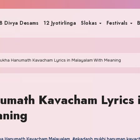
8 Divya Desams
12 Jyotirlinga
Slokas
Festivals
B
ukha Hanumath Kavacham Lyrics in Malayalam With Meaning
math Kavacham Lyrics 
aning
a Hanumath Kavacham Malayalam
,
#ekadash mukhi hanuman kavac