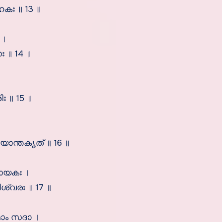
ഃ ॥ 13 ॥
 ।
 ॥ 14 ॥
।
॥ 15 ॥
യാന്തകൃത് ॥ 16 ॥
ായകഃ ।
്വരഃ ॥ 17 ॥
ാം സദാ ।