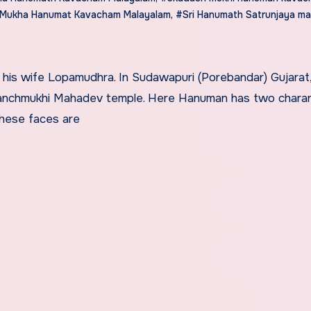
aMukha Hanumat Kavacham Malayalam
,
#Sri Hanumath Satrunjaya ma
Panchmukhi Mahadev temple. Here Hanuman has two charan 
hese faces are