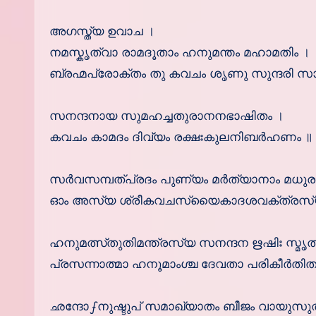
അഗസ്ത്യ ഉവാച ।
നമസ്കൃത്വാ രാമദൂതാം ഹനുമന്തം മഹാമതിം ।
ബ്രഹ്മപ്രോക്തം തു കവചം ശൃണു സുന്ദരി സാ
സനന്ദനായ സുമഹച്ചതുരാനനഭാഷിതം ।
കവചം കാമദം ദിവ്യം രക്ഷഃകുലനിബര്‍ഹണം ॥ 
സര്‍വസമ്പത്പ്രദം പുണ്യം മര്‍ത്യാനാം മധു
ഓം അസ്യ ശ്രീകവചസ്യൈകാദശവക്ത്രസ്യ 
ഹനുമത്സ്തുതിമന്ത്രസ്യ സനന്ദന ഋഷിഃ സ്മൃത
പ്രസന്നാത്മാ ഹനൂമാംശ്ച ദേവതാ പരികീര്‍തിത
ഛന്ദോഽനുഷ്ടുപ് സമാഖ്യാതം ബീജം വായുസുത