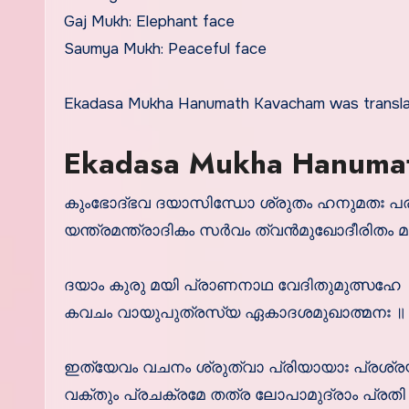
Gaj Mukh: Elephant face
Saumya Mukh: Peaceful face
Ekadasa Mukha Hanumath Kavacham was transla
Ekadasa Mukha Hanumath
കുംഭോദ്ഭവ ദയാസിന്ധോ ശ്രുതം ഹനുമതഃ പര
യന്ത്രമന്ത്രാദികം സര്‍വം ത്വന്‍മുഖോദീരിതം മ
ദയാം കുരു മയി പ്രാണനാഥ വേദിതുമുത്സഹേ 
കവചം വായുപുത്രസ്യ ഏകാദശമുഖാത്മനഃ ॥ 
ഇത്യേവം വചനം ശ്രുത്വാ പ്രിയായാഃ പ്രശ്ര
വക്തും പ്രചക്രമേ തത്ര ലോപാമുദ്രാം പ്രതി പ