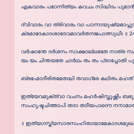
ഏകവാരം പഠേന്നിത്യം കവചം സിദ്ധിദം പുമാന്‍
ദ്വിവാരം വാ ത്രിവാരം വാ പഠന്നായുഷ്യമാപ്നു
ക്രമാദേകാദശാദേവമാവര്‍തനജപാത്സുധീഃ ॥ 2
വര്‍ഷാന്തേ ദര്‍ശനം സാക്ഷാല്ലഭതേ നാത്ര 
യം യം ചിന്തയതേ ചാര്‍ഥം തം തം പ്രാപ്നോതി പ
ബ്രഹ്മോദീരിതമേതദ്ധി തവാഗ്രേ കഥിതം മഹത് 
ഇത്യേവമുക്ത്വാ വചനം മഹര്‍ഷിസ്തൂഷ്ണീം ബഭൂവേ
സംഹൃഷ്ടചിത്താപി തദാ തദീയപാദൌ നനാമാതിമു
॥ ഇത്യഗസ്ത്യസാരസംഹിതായാമേകാദശമുഖഹന