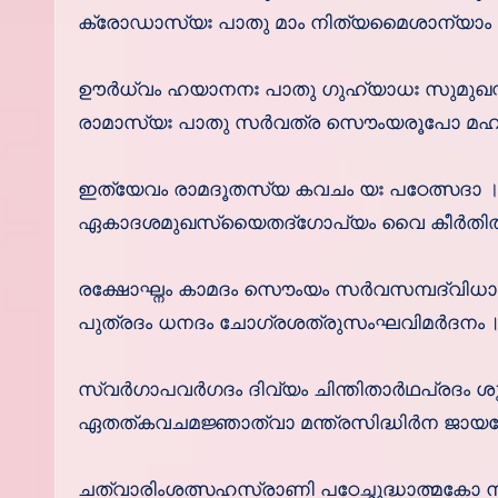
ക്രോഡാസ്യഃ പാതു മാം നിത്യമൈശാന്യാം രു
ഊര്‍ധ്വം ഹയാനനഃ പാതു ഗുഹ്യാധഃ സുമുഖസ
രാമാസ്യഃ പാതു സര്‍വത്ര സൌംയരൂപോ മഹാഭ
ഇത്യേവം രാമദൂതസ്യ കവചം യഃ പഠേത്സദാ 
ഏകാദശമുഖസ്യൈതദ്ഗോപ്യം വൈ കീര്‍തിതം
രക്ഷോഘ്നം കാമദം സൌംയം സര്‍വസമ്പദ്വിധ
പുത്രദം ധനദം ചോഗ്രശത്രുസംഘവിമര്‍ദനം ॥
സ്വര്‍ഗാപവര്‍ഗദം ദിവ്യം ചിന്തിതാര്‍ഥപ്രദം ശ
ഏതത്കവചമജ്ഞാത്വാ മന്ത്രസിദ്ധിര്‍ന ജായത
ചത്വാരിംശത്സഹസ്രാണി പഠേച്ഛുദ്ധാത്മകോ ന