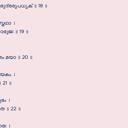
ദ്രരൂപധൃക് ॥ 18 ॥
്തഥാ ।
ുജഃ ॥ 19 ॥
।
 മയാ ॥ 20 ॥
ായകം ।
 21 ॥
ുഭം ।
േ ॥ 22 ॥
രഃ ।