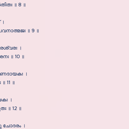
തിതഃ ॥ 8 ॥
 ।
പവനാത്മജഃ ॥ 9 ॥
േശ്വരഃ ।
നഃ ॥ 10 ॥
ാണദായകഃ ।
॥ 11 ॥
കഃ ।
ഃ ॥ 12 ॥
ു ചോദരം ।