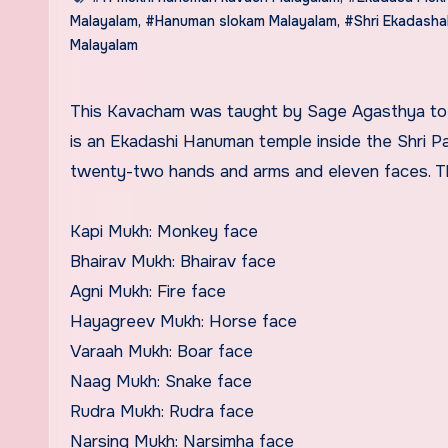
Malayalam
,
#Hanuman slokam Malayalam
,
#Shri Ekadash
Malayalam
This Kavacham was taught by Sage Agasthya to his wife Lopamudhra. In Sudawapuri (Porebandar) Gujarat, there
is an Ekadashi Hanuman temple inside the Shri 
twenty-two hands and arms and eleven faces. T
Kapi Mukh: Monkey face
Bhairav Mukh: Bhairav face
Agni Mukh: Fire face
Hayagreev Mukh: Horse face
Varaah Mukh: Boar face
Naag Mukh: Snake face
Rudra Mukh: Rudra face
Narsing Mukh: Narsimha face