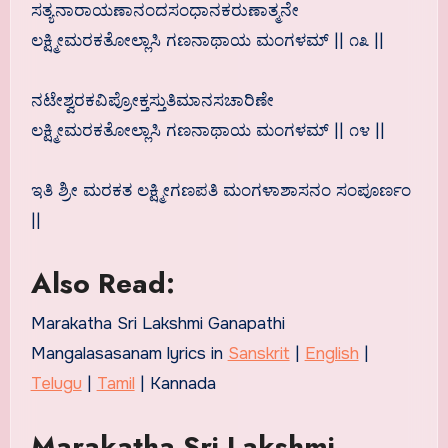
ಸತ್ಯನಾರಾಯಣಾನಂದಸಂಧಾನಕರುಣಾತ್ಮನೇ
ಲಕ್ಷ್ಮೀಮರಕತೋಲ್ಲಾಸಿ ಗಣನಾಥಾಯ ಮಂಗಳಮ್ || ೧೩ ||
ನಟೇಶ್ವರಕವಿಪ್ರೋಕ್ತಸ್ತುತಿಮಾನಸಚಾರಿಣೇ
ಲಕ್ಷ್ಮೀಮರಕತೋಲ್ಲಾಸಿ ಗಣನಾಥಾಯ ಮಂಗಳಮ್ || ೧೪ ||
ಇತಿ ಶ್ರೀ ಮರಕತ ಲಕ್ಷ್ಮೀಗಣಪತಿ ಮಂಗಳಾಶಾಸನಂ ಸಂಪೂರ್ಣಂ
||
Also Read:
Marakatha Sri Lakshmi Ganapathi
Mangalasasanam lyrics in
Sanskrit
|
English
|
Telugu
|
Tamil
| Kannada
Marakatha Sri Lakshmi