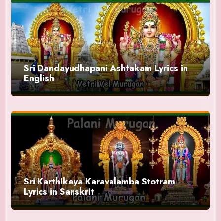
Sri Dandayudhapani Ashtakam Lyrics in
English
Sri Karthikeya Karavalamba Stotram
Lyrics in Sanskrit