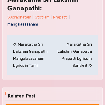
Ganapathi:
Suprabhatam
|
Stotram
|
Prapatti
|
Mangalasasanam
Post
Marakatha Sri
Marakatha Sri
navigation
Lakshmi Ganapathi
Lakshmi Ganapathi
Mangalasasanam
Prapatti Lyrics in
Lyrics in Tamil
Sanskrit
Related Post