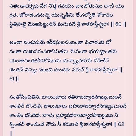
నతఁ డాదర్పకు వేగ నొత్త గవయం బాంబోతునుం దాఁకి యు
గ్రతఁ బోరాడంగనున్న యున్నడిమి లేఁగల్వోలె శోకానల
స్థితిపాలై మొఱపెట్టునన్ మనుపవే శ్రీ కాళహస్తీశ్వరా! || 60 ||
అంతా సంశయమే శరీరఘటనంబంతా విచారంబె లో
నంతా దుఃఖపరంపరానివితమె మేనంతా భయభ్రాంతమే
యంతానంతశరీరశోషణమె దుర్వ్యాపారమే దేహికిన్
జింతన్ నిన్నుఁ దలంచి పొందరు నరుల్ శ్రీ కాళహస్తీశ్వరా! ||
61 ||
సంతోషించితినిఁ జాలుంజాలు రతిరాజద్వారసౌఖ్యంబులన్
శాంతిన్ బొందితిఁ జాలుఁజాలు బహురాజద్వారసౌఖ్యంబులన్
శాంతిం బొందెదఁ జూపు బ్రహ్మపదరాజద్వారసౌఖ్యంబు ని
శ్చింతన్ శాంతుఁడ నౌదు నీ కరుణచే శ్రీ కాళహస్తీశ్వరా! || 62
||