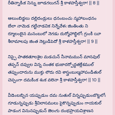
రీతిన్నాకిఁక నిన్ను జూడగలుగన్ శ్రీ కాళహస్తీశ్వరా! || 8 ||
ఆలుంబిడ్డలు దల్లిదండ్రులు ధనంబంచు న్మహాబంధనం
బేలా నామెడ గట్టినాడవిక నిన్నేవేళఁ జింతింతు ని
ర్మూలంబైన మనంబులో నెగడు దుర్మోహాబ్ధిలోఁ గ్రుంకి యీ
శీలామాలపు జింత నెట్లుడిపెదో శ్రీ కాళహస్తీశ్వరా! || 9 ||
నిప్పై పాతకతూలశైల మడచున్ నీనామమున్ మానవుల్
తప్పన్ దవ్వుల విన్న నంతక భుజాదర్పోద్ధతక్లేశముల్
తప్పుందారును ముక్తు లౌదు రవి శాస్త్రంబుల్మహాపండితుల్
చెప్పంగా దమకింక శంక వలెనా శ్రీ కాళహస్తీశ్వరా! || 10 ||
వీడెంబబ్బిన యప్పుడుం దమ నుతుల్ విన్నప్పుడుంబొట్టలోఁ
గూడున్నప్పుడు శ్రీవిలాసములు పైకొన్నప్పుడుం గాయకుల్
పాడంగ వినునప్పుడున్ జెలఁగు దంభప్రాయవిశ్రాణన