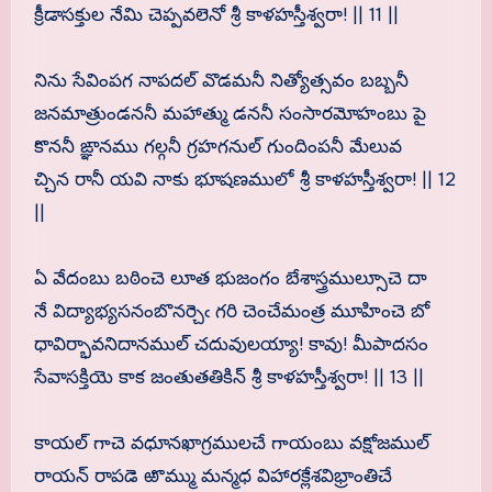
క్రీడాసక్తుల నేమి చెప్పవలెనో శ్రీ కాళహస్తీశ్వరా! || 11 ||
నిను సేవింపగ నాపదల్ వొడమనీ నిత్యోత్సవం బబ్బనీ
జనమాత్రుండననీ మహాత్ము డననీ సంసారమోహంబు పై
కొననీ ఙ్ఞానము గల్గనీ గ్రహగనుల్ గుందింపనీ మేలువ
చ్చిన రానీ యవి నాకు భూషణములో శ్రీ కాళహస్తీశ్వరా! || 12
||
ఏ వేదంబు బఠించె లూత భుజంగం బేశాస్త్రముల్సూచె దా
నే విద్యాభ్యసనంబొనర్చెఁ గరి చెంచేమంత్ర మూహించె బో
ధావిర్భావనిదానముల్ చదువులయ్యా! కావు! మీపాదసం
సేవాసక్తియె కాక జంతుతతికిన్ శ్రీ కాళహస్తీశ్వరా! || 13 ||
కాయల్ గాచె వధూనఖాగ్రములచే గాయంబు వక్షోజముల్
రాయన్ రాపడె ఱొమ్ము మన్మధ విహారక్లేశవిభ్రాంతిచే