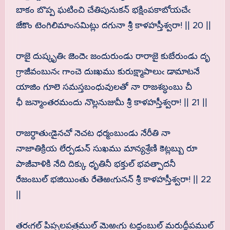
బాకం బొప్ప ఘటించి చేతిపునుకన్ భక్షింపకాబోయచేఁ
జేకొం టెంగిలిమాంసమిట్లు దగునా శ్రీ కాళహస్తీశ్వరా! || 20 ||
రాజై దుష్కృతిఁ జెందెఁ జందురుండు రారాజై కుబేరుండు దృ
గ్రాజీవంబునఁ గాంచె దుఃఖము కురుక్ష్మాపాలుఁ డామాటనే
యాజిం గూలె సమస్తబంధువులతో నా రాజశబ్ధంబు చీ
ఛీ జన్మాంతరమందు నొల్లనుజుమీ శ్రీ కాళహస్తీశ్వరా! || 21 ||
రాజర్ధాతుఁడైనచో నెచట ధర్మంబుండు నేరీతి నా
నాజాతిక్రియ లేర్పడున్ సుఖము మాన్యశ్రేణి కెట్లబ్బు రూ
పాజీవాళికి నేది దిక్కు ధృతినీ భక్తుల్ భవత్పాదనీ
రేజంబుల్ భజియింతు రేతెఱఁగునన్ శ్రీ కాళహస్తీశ్వరా! || 22
||
తరఁగల్ పిప్పలపత్రముల్ మెఱఁగు టద్దంబుల్ మరుద్దీపముల్