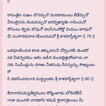
||
కాసంతైన సుఖం బొనర్చునొ మనఃకామంబు లీడేర్చునో
వీసంబైనను వెంటవచ్చునొ జగద్విఖ్యాతిఁ గావించునో
దోసంబు ల్బెడఁ బొపునో వలసినందోడ్తో మిముం జూపునో
ఛీ! సంసారదురాశ యేలుదుపవో శ్రీ కాళహస్తీశ్వరా! || 79 ||
ఒకపూఁటించుక కూడ తక్కువగునే నోర్వంగలేఁ డెండకో
పక నీడన్వెదకుం జలిం జడిచి కుంపట్లెత్తుకోఁజూచు వా
నకు నిండిండ్లును దూఱు నీతనువు దీనన్వచ్చు సౌఖ్యంబు
రో
సి కడాసింపరుగాక మర్త్వులకట శ్రీ కాళహస్తీశ్వరా! || 80 ||
కేదారాదిసమస్తతీర్ధములు కోర్మింజూడఁ బోనేఁటికిన్
గాడా ముంగిలి వారణాసి! కడుపే కైలాసశైలంబు మీ