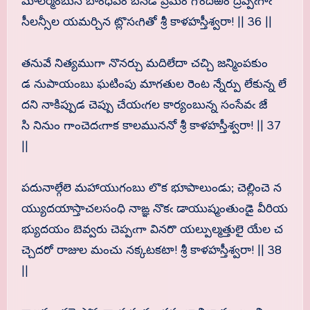
మాలర్మంబున బాంధవం బనెడి ప్రేమం గొందఱం ద్రిప్పఁగాఁ
సీలన్సీల యమర్చిన ట్లొసఁగితో శ్రీ కాళహస్తీశ్వరా! || 36 ||
తనువే నిత్యముగా నొనర్చు మదిలేదా చచ్చి జన్మింపకుం
డ నుపాయంబు ఘటింపు మాగతుల రెంట న్నేర్పు లేకున్న లే
దని నాకిప్పుడ చెప్పు చేయఁగల కార్యంబున్న సంసేవఁ జే
సి నినుం గాంచెదఁగాక కాలముననో శ్రీ కాళహస్తీశ్వరా! || 37
||
పదునాల్గేలె మహాయుగంబు లొక భూపాలుండు; చెల్లించె న
య్యుదయాస్తాచలసంధి నాఙ్ఞ నొకఁ డాయుష్మంతుండై వీరియ
భ్యుదయం బెవ్వరు చెప్పఁగా వినరొ యల్పుల్మత్తులై యేల చ
చ్చెదరో రాజుల మంచు నక్కటకటా! శ్రీ కాళహస్తీశ్వరా! || 38
||