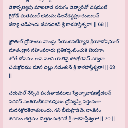
డేకార్పణ్యపు మాటలాడ నరుగం డెవ్వారితో వేషముల్
గైకోడే మతముల్ భజింపఁ డిలనేకష్టప్రకారంబులన్
జీకాకై చెడిపోఁదు జీవనదశన్ శ్రీ కాళహస్తీశ్వరా! || 68 ||
ఙ్ఞాతుల్ ద్రోహంబు వాండ్రు సేయుకపటేర్యాది క్రియాదోషముల్
మాతండ్రాన సహింపరాదు ప్రతికర్మంబించుకే జేయగాఁ
బోతే దోసము గాన మాని యతినై పోఁగోరినన్ సర్వదా
చేతఃక్రోధము మాన దెట్లు నడుతున్ శ్రీ కాళహస్తీశ్వరా! || 69
||
చదువుల్ నేర్చిన పండితాధములు స్వేచ్ఛాభాషణక్రీడలన్
వదరన్ సంశయభీకరాటవులం ద్రోవల్దప్పి వర్తింపఁగా
మదనక్రోధకిరాతులందుఁ గని భీమప్రౌఢిచేఁ దాఁకినం
జెదరుం జిత్తము చిత్తగింపఁగదవే శ్రీ కాళహస్తీశ్వరా! || 70 ||