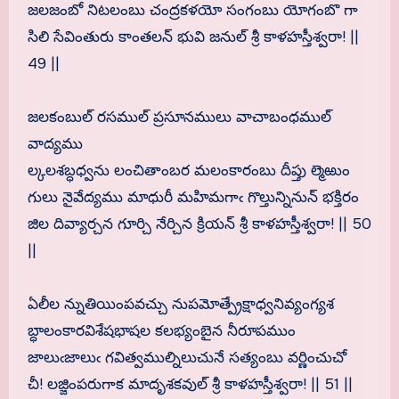
జలజంబో నిటలంబు చంద్రకళయో సంగంబు యోగంబొ గా
సిలి సేవింతురు కాంతలన్ భువి జనుల్ శ్రీ కాళహస్తీశ్వరా! ||
49 ||
జలకంబుల్ రసముల్ ప్రసూనములు వాచాబంధముల్
వాద్యము
ల్కలశబ్ధధ్వను లంచితాంబర మలంకారంబు దీప్తు ల్మెఱుం
గులు నైవేద్యము మాధురీ మహిమగాఁ గొల్తున్నినున్ భక్తిరం
జిల దివ్యార్చన గూర్చి నేర్చిన క్రియన్ శ్రీ కాళహస్తీశ్వరా! || 50
||
ఏలీల న్నుతియింపవచ్చు నుపమోత్ప్రేక్షాధ్వనివ్యంగ్యశ
బ్ధాలంకారవిశేషభాషల కలభ్యంబైన నీరూపముం
జాలుఁజాలుఁ గవిత్వముల్నిలుచునే సత్యంబు వర్ణించుచో
చీ! లజ్జింపరుగాక మాదృశకవుల్ శ్రీ కాళహస్తీశ్వరా! || 51 ||