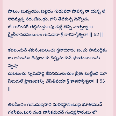
పాలుం బువ్వయుఁ బెట్టెదం గుడువరా పాపన్న రా యన్న లే
లేలెమ్మన్న నరంటిపండ్లుఁ గొని తేలేకున్న నేనొల్లనం
టే లాలింపరే తల్లిదండ్రులపు డట్లే తెచ్చి వాత్సల్య ల
క్ష్మీలీలావచనంబులం గుడుపరా శ్రీ కాళహస్తీశ్వరా! || 52 ||
కలలంచున్ శకునంబులంచు గ్రహయోగం బంచు సాముద్రికం
బు లటంచుం దెవులంచు దిష్ట్మనుచున్ భూతంబులంచు
న్విషా
దులటంచు న్నిమిషార్ధ జీవనములంచుం బ్రీతిఁ బుట్టించి యీ
సిలుగుల్ ప్రాణులకెన్ని చేసితివయా శ్రీ కాళహస్తీశ్వరా! || 53
||
తలమీఁదం గుసుమప్రసాద మలికస్థానంబుపై భూతియున్
గళసీమంబున దండ నాసికతుదన్ గంధప్రసారంబు లో