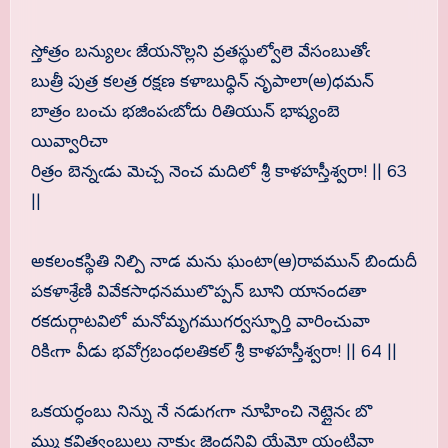
స్తోత్రం బన్యులఁ జేయనొల్లని వ్రతస్థుల్వోలె వేసంబుతోఁ
బుత్రీ పుత్ర కలత్ర రక్షణ కళాబుధ్ధిన్ నృపాలా(అ)ధమన్
బాత్రం బంచు భజింపఁబోదు రితియున్ భాష్యంబె
యివ్వారిచా
రిత్రం బెన్నఁడు మెచ్చ నెంచ మదిలో శ్రీ కాళహస్తీశ్వరా! || 63
||
అకలంకస్థితి నిల్పి నాడ మను ఘంటా(ఆ)రావమున్ బిందుదీ
పకళాశ్రేణి వివేకసాధనములొప్పన్ బూని యానందతా
రకదుర్గాటవిలో మనోమృగముగర్వస్ఫూర్తి వారించువా
రికిఁగా వీడు భవోగ్రబంధలతికల్ శ్రీ కాళహస్తీశ్వరా! || 64 ||
ఒకయర్ధంబు నిన్ను నే నడుగఁగా నూహించి నెట్లైనఁ బొ
మ్ము కవిత్వంబులు నాకుఁ జెందనివి యేమో యంటివా