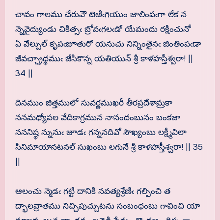
చావం గాలము చేరువౌ టెఱిఁగియుం జాలింపఁగా లేక న
న్నెవైద్యుండు చికిత్సఁ బ్రోవఁగలఁడో యేమందు రక్షించునో
ఏ వేల్పుల్ కృపఁజూతురో యనుచు నిన్నింతైనఁ జింతింపఁడా
జీవచ్ఛ్రాధ్ధముఁ జేసికొన్న యతియున్ శ్రీ కాళహస్తీశ్వరా! ||
34 ||
దినముం జిత్తములో సువర్ణముఖరీ తీరప్రదేశామ్రకా
ననమధ్యోపల వేదికాగ్రమున నానందంబునం బంకజా
నననిష్థ న్నునుఁ జూడఁ గన్ననదివో సౌఖ్యంబు లక్ష్మీవిలా
సినిమాయానటనల్ సుఖంబు లగునే శ్రీ కాళహస్తీశ్వరా! || 35
||
ఆలంచు న్మెడఁ గట్టి దానికి నవత్యశ్రేణిఁ గల్పించి త
ద్భాలవ్రాతము నిచ్చిపుచ్చుటను సంబంధంబు గావించి యా