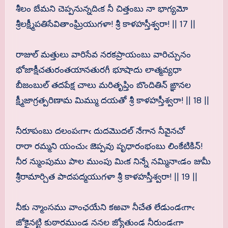
శీలం బేమని చెప్పనున్నదిఁక నీ చిత్తంబు నా భాగ్యమో
శ్రీలక్ష్మీపతిసేవితాంఘ్రియుగళా! శ్రీ కాళహస్తీశ్వరా! || 17 ||
రాజుల్ మత్తులు వారిసేవ నరకప్రాయంబు వారిచ్చునం
భోజాక్షీచతురంతయానతురగీ భూషాదు లాత్మవ్యధా
బీజంబుల్ తదపేక్ష చాలు మరితృప్తిం బొందితిన్ ఙ్ఞానల
క్ష్మీజాగ్రత్పరిణామ మిమ్ము దయతో శ్రీ కాళహస్తీశ్వరా! || 18 ||
నీరూపంబు దలంపఁగాఁ దుదమొదల్ నేగాన నీవైనచో
రారా రమ్మని యంచుఁ జెప్పవు పృధారంభంబు లింకేటికిన్!
నీర న్ముంపుము పాల ముంపు మిఁక నిన్నే నమ్మినాఁడం జుమీ
శ్రీరామార్చిత పాదపద్మయుగళా శ్రీ కాళహస్తీశ్వరా! || 19 ||
నీకు న్మాంసము వాంఛయేని కఱవా నీచేత లేడుండఁగాఁ
జోకైనట్టి కుఠారముండ ననల జ్యోతుండ నీరుండఁగా