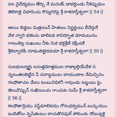
పల నైవేద్యముఁ జేర్చు నే మనుజ్ఁ డాభక్తుండు నీకెప్పుడుం
జెలికాడై విహరించు రౌప్యగిరిపై శ్రీ కాళహస్తీశ్వరా! || 54 ||
ఆలుం బిడ్డలు మిత్రులున్ హితులు నిష్టర్ధంబు లీనేర్తురే
వేళ న్వారి భజింపఁ జాలిపడ కావిర్భూత మోదంబునం
గాలంబెల్ల సుఖంబు నీకు నిఁక భక్తశ్రేణి రక్షింపకే
శ్రీలెవ్వారికిఁ గూడంబెట్టెదవయా శ్రీ కాళహస్తీశ్వరా! || 55 ||
సులభుల్మూర్ఖు లనుత్తమోత్తముల రాజుల్గల్గియేవేళ న
న్నలంతలబెట్టిన నీ పదాబ్ధములఁ బాయంజాల నేమిచ్చినం
గలధౌతాచల మేలు టంబునిధిలోఁ గాపుండు టబ్జంబు పైఁ
జెలువొప్పున్ సుఖియింపఁ గాంచుట సుమీ శ్రీ కాళహస్తీశ్వరా!
|| 56 ||
కలధౌతాద్రియు నస్థిమాలికయు గోగంధర్వమున్ బున్కయుం
బులితోలు న్భసితంబుఁ బాఁపతొదవుల్ పోకుండఁ దోఁబుట్లకై