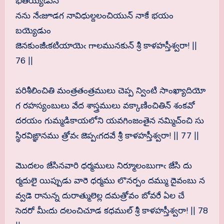
భీతయ్యెడున్
నను నేఁజూడగ నావిధుల్దలంచియున్ నాకే భయం
బయ్యెడుం
జెనకుంజీఁకటియాయెఁ గాలమునకున్ శ్రీ కాళహస్తీశ్వరా! ||
76 ||
పరిశీలించితి మంత్రతంత్రములు చెప్ప న్వింటి సాంఖ్యాదియో
గ రహస్యంబులు వేద శాస్త్రములు వక్కాణించితిన్ శంకవో
దరయం గుమ్మడికాయలోని యవగింజంతైన నమ్మిచ్ంచి సు
స్థిరవిఙ్ఞానము త్రోవఁ జెప్పఁగదవే శ్రీ కాళహస్తీశ్వరా! || 77 ||
మొదలం జేసినవారి ధర్మములు నిర్మూలంబుగాఁ జేసి దు
ర్మదులై యిప్పుడు వారె ధర్మము లొనర్పం దమ్ము దైవంబు న
వ్వడె రానున్న దురాత్ములెల్ల దమత్రోవం బోవరే ఏల చే
సెదరో మీఁదు దలంచిచూడ కధముల్ శ్రీ కాళహస్తీశ్వరా! || 78