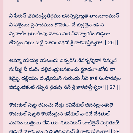
నీ పేరున్ భవదంఘ్రితీర్ధము భవన్నిష్ఠ్యూత తాంబూలమున్
నీ పళ్లెంబు ప్రసాదముం గొనికదా నే బిడ్డనైనాఁడ న
న్నీపాటిం గరుణింపు మోఁప నిఁక నీనెవ్వారికిం బిడ్డగాఁ
జేపట్టం దగుఁ బట్టి మానఁ దగదో శ్రీ కాళహస్తీశ్వరా! || 26 ||
అమ్మా యయ్య యటంచు నెవ్వరిని నేనన్నన్శివా! నిన్నునే
సుమ్మీ! నీ మదిఁ దల్లిదండ్రులనటంచు న్జూడఁగాఁబోకు నా
కిమ్మైఁ దల్లియుఁ దండ్రియున్ గురుఁడు నీవే కాక సంసారపుం
జిమ్మంజీకంటి గప్పిన న్గడవు నన్ శ్రీ కాళహస్తీశ్వరా! || 27 ||
కొడుకుల్ పుట్ట రటంచు నేడ్తు రవివేకుల్ జీవనభ్రాంతులై
కొడుకుల్ పుట్టరె కౌరవేంద్రున కనేకుల్ వారిచే నేగతుల్
వడసెం బుత్రులు లేని యా శుకునకున్ బాటిల్లెనే దుర్గతుల్!
చెడునే మోక్షపదం మపుత్రకునకున్ శ్రీ కాళహస్తీశ్వరా! || 28