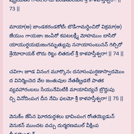
73 ||
మాయా(అ) జాండకరండకోటిఁ బొడిగామర్ధించిరో విక్రమా(అ)
జేయుం గాయజుఁ జంపిరో కపటలక్ష్మీ మోహముం బాసిరో
యాయుర్దయభుజంగమృత్యువు ననాయాసంబునన్ గెల్చిరో
శ్రేయోదాయక్ లౌదు రెట్టు లితరుల్ శ్రీ కాళహస్తీశ్వరా! || 74 ||
చవిగాఁ జూడ వినంగ మూర్కొనఁ దనూసంఘర్షణాస్వాదమొం
ద వినిర్మించెద వేల జంతువుల నేతత్క్రీడలే పాతక
వ్యవహారంబలు సేయునేమిటికి మాయావిద్యచే బ్రొద్దుపు
చ్చి వినోదింపఁగ దీన నేమి ఫలమో శ్రీ కాళహస్తీశ్వరా! || 75 ||
వెనుక్ం జేసిన ఘోరదుర్దశలు భావింపంగ రోఁతయ్యెడున్
వెనుకన్ ముందట వచ్చు దుర్మరణముల్ వీక్షింప