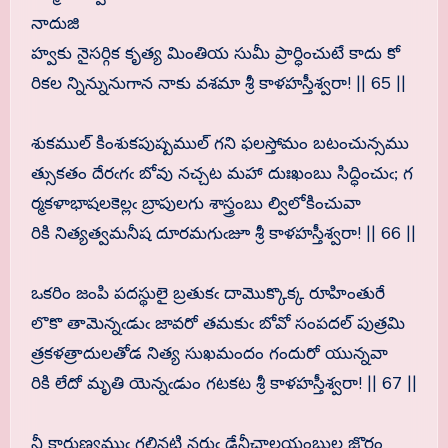
నాదుజి
హ్వకు నైసర్గిక కృత్య మింతియ సుమీ ప్రార్ధించుటే కాదు కో
రికల న్నిన్నునుగాన నాకు వశమా శ్రీ కాళహస్తీశ్వరా! || 65 ||
శుకముల్ కింశుకపుష్పముల్ గని ఫలస్తోమం బటంచున్సము
త్సుకతం దేరఁగఁ బోవు నచ్చట మహా దుఃఖంబు సిద్ధించుఁ; గ
ర్మకళాభాషలకెల్లఁ బ్రాపులగు శాస్త్రంబు ల్విలోకించువా
రికి నిత్యత్వమనీష దూరమగుఁజూ శ్రీ కాళహస్తీశ్వరా! || 66 ||
ఒకరిం జంపి పదస్థులై బ్రతుకఁ దామొక్కొక్క రూహింతురే
లొకొ తామెన్నఁడుఁ జావరో తమకుఁ బోవో సంపదల్ పుత్రమి
త్రకళత్రాదులతోడ నిత్య సుఖమందం గందురో యున్నవా
రికి లేదో మృతి యెన్నఁడుం గటకట శ్రీ కాళహస్తీశ్వరా! || 67 ||
నీ కారుణ్యముఁ గల్గినట్టి నరుఁ డేనీచాలయంబుల జొరం