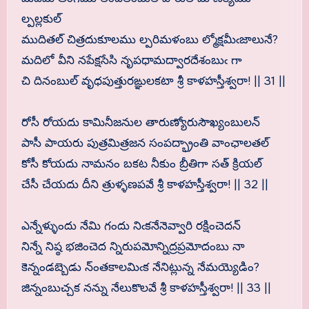
ల్పల్లకుల్
ముదితల్ చిత్రదుకూలము ల్పరిమళంబు ల్మోక్షమీఁజాలునే?
మదిలో వీని నపేక్షసేసి నృపధామద్వారదేశంబుఁ గా
చి దినంబుల్ వృధపుత్తురఙ్ఞులకటా శ్రీ కాళహస్తీశ్వరా! || 31 ||
రోసీ రోయదు కామినీజనుల తారుణ్యోరుసౌఖ్యంబులన్
పాసీ పాయరు పుత్రమిత్రజన సంపద్భ్రాంతి వాంఛాలతల్
కోసీ కోయదు నామనం బకట నీకుం బ్రీతిగా సత్ క్రియల్
చేసీ చేయదు దీని త్రుళ్ళణపవే శ్రీ కాళహస్తీశ్వరా! || 32 ||
ఎన్నేళ్ళుందు నేమి గందు నిఁకనేనెవ్వారి రక్షించెదన్
నిన్నే నిష్ఠ భజించెద న్నిరుపమోన్నిద్రప్రమోదంబు నా
కెన్నండబ్బెడు న్ంతకాలమిఁక నేనిట్లున్న నేమయ్యెడిం?
జిన్నంబుచ్చక నన్ను నేలుకొలవే శ్రీ కాళహస్తీశ్వరా! || 33 ||