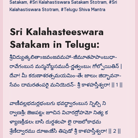
Satakam
,
#Sri Kalahastiswara Satakam Stotram
,
#Sri
Kalahastiswara Stotram
,
#Telugu Shiva Mantra
Sri Kalahasteeswara
Satakam in Telugu:
శ్రీవిద్యుత్కలితా‌உజవంజవమహా-జీమూతపాపాంబుధా-
రావేగంబున మన్మనోబ్జసముదీ-ర్ణత్వంబుఁ గోల్పోయితిన్ |
దేవా! మీ కరుణాశరత్సమయమిం-తేఁ జాలుఁ జిద్భావనా-
సేవం దామరతంపరై మనియెదన్- శ్రీ కాళహస్తీశ్వరా! || 1 ||
వాణీవల్లభదుర్లభంబగు భవద్ద్వారంబున న్నిల్చి ని
ర్వాణశ్రీఁ జెఱపట్టఁ జూచిన విచారద్రోహమో నిత్య క
ళ్యాణక్రీడలఁ బాసి దుర్దశలపా లై రాజలోకాధమ
శ్రేణీద్వారము దూఱఁజేసి తిపుడో శ్రీ కాళహస్తీశ్వరా! || 2 ||