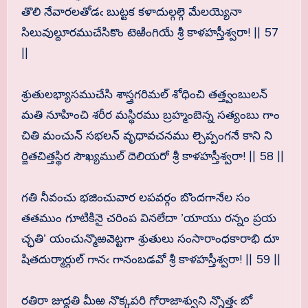
తొలి నేవారలతోడఁ బుట్టక కళాదుల్గల్గె మేలయ్యెనా
సిలువుల్దూరముచేసికొం టెఱింగియే శ్రీ కాళహస్తీశ్వరా! || 57
||
శ్రుతులభ్యాసముచేసి శాస్త్రగరిమల్ శోధించి తత్త్వంబులన్
మతి నూహించి శరీర మస్థిరము బ్రహ్మంబెన్న సత్యంబు గాం
చితి మంచున్ సభలన్ వృధావచనము ల్చెప్పంగనే కాని ని
ర్జితచిత్తస్థిర సౌఖ్యముల్ దెలియరో శ్రీ కాళహస్తీశ్వరా! || 58 ||
గతి నీవంచు భజించువార లపవర్గం బొందగానేల సం
తతముం గూటికినై చరింప వినలేదా ’యాయు రన్నం ప్రయ
చ్ఛతి’ యంచున్మొఱవెట్టగా శ్రుతులు సంసారాంధకారాభి దూ
షితదుర్మార్గుల్ గానఁ గానంబడవో శ్రీ కాళహస్తీశ్వరా! || 59 ||
రతిరా జుద్ధతి మీఱ నొక్కపరి గోరాజాశ్వుని న్నొత్తఁ బో