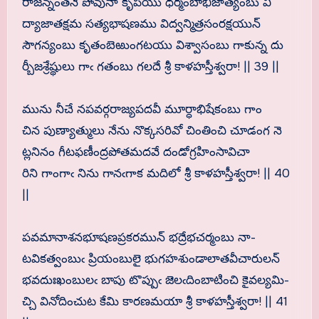
రాజన్నంతనె పోవునా కృపయు ధర్మంబాభిజాత్యంబు వి
ద్యాజాతక్షమ సత్యభాషణము విద్వన్మిత్రసంరక్షయున్
సౌగన్యంబు కృతంబెఱుంగటయు విశ్వాసంబు గాకున్న దు
ర్బీజశ్రేష్థులు గాఁ గతంబు గలదే శ్రీ కాళహస్తీశ్వరా! || 39 ||
మును నీచే నపవర్గరాజ్యపదవీ మూర్ధాభిషేకంబు గాం
చిన పుణ్యాత్ములు నేను నొక్కసరివో చింతించి చూడంగ నె
ట్లనినం గీటఫణీంద్రపోతమదవే దండోగ్రహింసావిచా
రిని గాంగాఁ నిను గానఁగాక మదిలో శ్రీ కాళహస్తీశ్వరా! || 40
||
పవమానాశనభూషణప్రకరమున్ భద్రేభచర్మంబు నా-
టవికత్వంబుఁ ప్రియంబులై భుగహశుండాలాతవీచారులన్
భవదుఃఖంబులఁ బాపు టొప్పుఁ జెలఁదింబాటించి కైవల్యమి-
చ్చి వినోదించుట కేమి కారణమయా శ్రీ కాళహస్తీశ్వరా! || 41