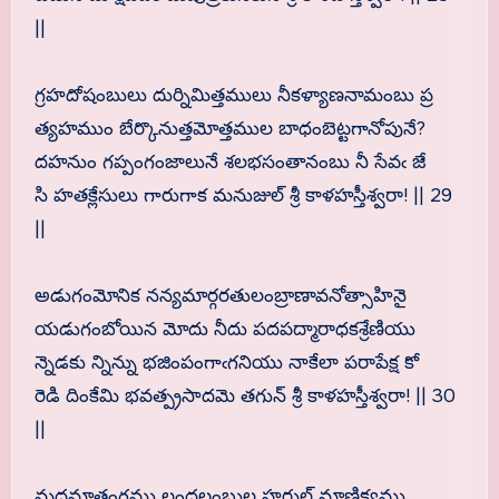
||
గ్రహదోషంబులు దుర్నిమిత్తములు నీకళ్యాణనామంబు ప్ర
త్యహముం బేర్కొనుత్తమోత్తముల బాధంబెట్టగానోపునే?
దహనుం గప్పంగంజాలునే శలభసంతానంబు నీ సేవఁ జే
సి హతక్లేసులు గారుగాక మనుజుల్ శ్రీ కాళహస్తీశ్వరా! || 29
||
అడుగంమోనిక నన్యమార్గరతులంబ్రాణావనోత్సాహినై
యడుగంబోయిన మోదు నీదు పదపద్మారాధకశ్రేణియు
న్నెడకు న్నిన్ను భజింపంగాఁగనియు నాకేలా పరాపేక్ష కో
రెడి దింకేమి భవత్ప్రసాదమె తగున్ శ్రీ కాళహస్తీశ్వరా! || 30
||
మదమాతంగము లందలంబుల హరుల్ మాణిక్యము