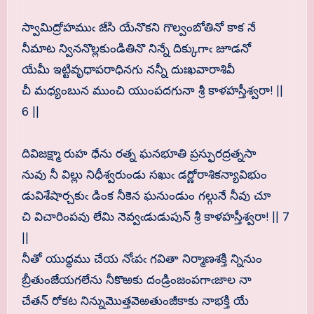
స్వామిద్రోహముఁ జేసి యేనొకని గొల్వంబోతినో కాక నే
నీమాట న్విననొల్లకుండితినొ నిన్నే దిక్కుగాఁ జూడనో
యేమీ ఇట్టివృధాపరాధినగు నన్నీ దుఃఖవారాశివీ
చీ మధ్యంబున ముంచి యుంపదగునా శ్రీ కాళహస్తీశ్వరా! ||
6 ||
దివిజక్ష్మా రుహ ధేను రత్న ఘనభూతి ప్రస్ఫురద్రత్నసా
నువు నీ విల్లు నిధీశ్వరుండు సఖుఁ డర్ణోరాశికన్యావిభుం
డువిశేషార్చకుఁ డింక నీకెన ఘనుండుం గల్గునే నీవు చూ
చి విచారింపవు లేమి నెవ్వఁడుడుపున్ శ్రీ కాళహస్తీశ్వరా! || 7
||
నీతో యుధ్ధము చేయ నోఁపఁ గవితా నిర్మాణశక్తి న్నినుం
బ్రీతుంజేయగలేను నీకొఱకు దండ్రింజంపగాఁజాల నా
చేతన్ రోకట నిన్నుమొత్తవెఱతుంజీకాకు నాభక్తి యే