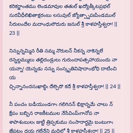
కరికర్ణాంతము లెండమావుల తతుల్ ఖద్యోత్కీటప్రభల్
సురవీధీలిఖితాక్షరంబు లసువుల్ జ్యోత్స్నాపఃపిండముల్
సిరులందేల మదాంధులౌదురు జనుల్ శ్రీ కాళహస్తీశ్వరా! ||
23 ||
నిన్నున్నమ్మిన రీతి నమ్మ నొరులన్ నీకన్న నాకెన్నలే
రన్నల్దమ్ములు తల్లిదండ్రులు గురుందాపత్సహాయుందు నా
యన్నా! యెన్నడు నన్ను సంస్కృతివిషాదాంభోధి దాటించి
య
ఛ్చిన్నానందసుఖాబ్ధిఁ దేల్చెదొ కదే శ్రీ కాళహస్తీశ్వరా! || 24 ||
నీ పంచం బడియుండగాఁ గలిగినన్ భిక్షాన్నమే చాలు న్
క్షేపం బబ్బిన రాజకీటముల నేసేవింప్ఁగానోప నా
శాపాశంబులఁ జుట్టి త్రిప్పకుము సంసారార్ధమై బంటుగాఁ
జేపట్టం దయ గల్గేనేని మదిలో శ్రీ కాళహస్తీశ్వరా! || 25 ||