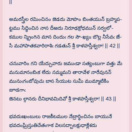
||
అమరస్త్రీల రమించినం జెడదు మోహం బింతయున్ బ్రహ్మప-
ట్టము సిధ్ధించిన నాస దీఱదు నిరూఢక్రోధమున్ సర్వలో-
కముల న్మ్రింగిన మాన దిందుఁ గల సౌ-ఖ్యం బొల్ల నీసేవఁ జే-
సి మహాపాతకవారిరాశిఁ గడతున్ శ్రీ కాళహస్తీశ్వరా! || 42 ||
చనువారిం గని యేద్చువారు జముఁడా సత్యంబుగా వత్తు మే
మనుమానంబిఁక లేదు నమ్మమని తారావేళ నారేవునన్
మునుఁగంబోవుచు బాస సేయుట సుమీ ముమ్మాటికిం
జూడగాఁ
జెనటు ల్గానరు దీనిభావమిదివో శ్రీ కాళహస్తీశ్వరా! || 43 ||
భవదుఃఖంబులు రాజకీటముల నేబ్రార్ధించినం బాయునే
భవదంఘ్రిస్తుతిచేతఁగాక విలసద్బాలక్షుధాక్లేశదు