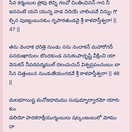
సిన కర్మంబుల ప్రోవు లెన్ని గలవో చింతించినన్ గాన నీ
జననంబే యని యున్న వాడ నిదియే చాలింపవే నిన్నుఁ గొ
ల్చిన పుణ్యంబునకుం గృపారతుఁడవై శ్రీ కాళహస్తీశ్వరా! ||
47 ||
తను వెందాక ధరిత్రి నుండు నను నందాకన్ మహారోగదీ
పనదుఃఖాదులఁ బొందకుండ ననుకంపాదృష్టి వీక్షించి యా
వెనుకన్ నీపదపద్మముల్ దలఁచుచున్ విశ్వప్రపంచంబుఁ బా
సిన చిత్తంబున నుండఁజేయంగదవే శ్రీ కాళహస్తీశ్వరా! || 48
||
మలభూయిష్ట మనోజధామము సుషుమ్నాద్వారమో యారు
కుం
డలియో పాదకరాక్షియుగ్మంబులు షట్కంజంబులో మోము
దా