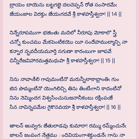
బ్రాయం బాయెను బట్టగట్టె దలచెప్పన్ రోత సంసారమేఁ
జేయంజాల విరక్తుఁ జేయఁగదవే శ్రీ కాళహస్తీశ్వరా! || 14 ||
నిన్నేరూపముగా భజింతు మదిలో నీరూపు మోకాలొ స్త్రీ
చన్నో కుంచము మేకపెంటికయొ యీ సందేహముల్మాన్పి నా
కన్నార న్భవదీయమూర్తి సగుణా కారంబుగా జూపవే
చిన్నీరేజవిహారమత్తమధుపా శ్రీ కాళహస్తీశ్వరా! || 15 ||
నిను నావాఁకిలి గావుమంటినొ మరున్నీలాకాభ్రాంతిఁ గుం
టెన పొమ్మంటినొ యెంగిలిచ్చి తిను తింటేఁగాని కాదంటినో
నిను నెమ్మిందగ విశ్వసించుసుజనానీకంబు రక్షింపఁజే
సిన నావిన్నపమేల గైకొనవయా శ్రీ కాళహస్తీశ్వరా! || 16 ||
ఱాలన్ ఱువ్వగఁ జేతులాడవు కుమారా! రమ్ము రమ్మ్ంచునేఁ
జాలన్ జంపంగ నేత్రము ందివియంగాశక్తుండనేఁ గాను నా