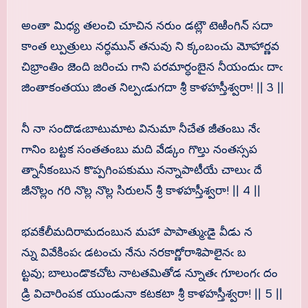
అంతా మిధ్య తలంచి చూచిన నరుం డట్లౌ టెఱింగిన్ సదా
కాంత ల్పుత్రులు నర్ధమున్ తనువు ని క్కంబంచు మోహార్ణవ
చిభ్రాంతిం జెంది జరించు గాని పరమార్ధంబైన నీయందుఁ దాఁ
జింతాకంతయు జింత నిల్పఁడుగదా శ్రీ కాళహస్తీశ్వరా! || 3 ||
నీ నా సందొడఁబాటుమాట వినుమా నీచేత జీతంబు నేఁ
గానిం బట్టక సంతతంబు మది వేడ్కం గొల్తు నంతస్సప
త్నానీకంబున కొప్పగింపకుము నన్నాపాటీయే చాలుఁ దే
జీనొల్లం గరి నొల్ల నొల్ల సిరులన్ శ్రీ కాళహస్తీశ్వరా! || 4 ||
భవకేలీమదిరామదంబున మహా పాపాత్ముఁడై వీడు న
న్ను వివేకింపఁ డటంచు నేను నరకార్ణోరాశిపాలైనఁ బ
ట్టవు; బాలుండొకచోట నాటతమితోడ న్నూతఁ గూలంగఁ దం
డ్రి విచారింపక యుండునా కటకటా శ్రీ కాళహస్తీశ్వరా! || 5 ||