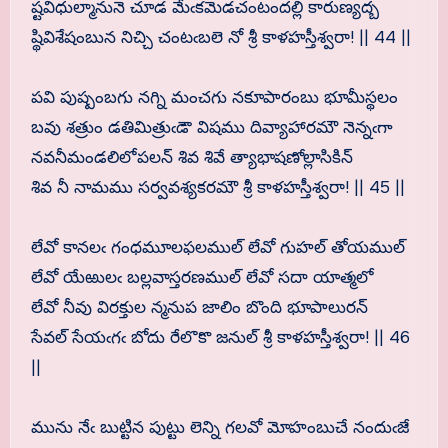
ష్టవిధుల్మానునె చూడ మేఁకమెడచంటందల్లి కారుణ్యద్బ
ష్థివిశేషంబున నిచ్చి చంటఁబలె నో శ్రీ కాళహస్తీశ్వరా! || 44 ||
పవి పుష్పంబగు నగ్ని మంచగు నకూపారంబు భూమీస్థలం
బవు శత్రుం డతిమిత్రుఁడౌ విషము దివ్యాహారమౌ నెన్నఁగా
నవనీమండలిలోపలన్ శివ శివే త్యాభాషణోల్లాసికిన్
శివ నీ నామము సర్వవశ్యకరమౌ శ్రీ కాళహస్తీశ్వరా! || 45 ||
లేవో కానలఁ గంధమూలఫలముల్ లేవో గుహల్ తోయముల్
లేవో యేఱులఁ బల్లవాస్తరణముల్ లేవో సదా యాత్మలో
లేవో నీవు విరక్తుల న్మనుప జాలిం బొంది భూపాలురన్
సేవల్ సేయఁగఁ బోదు రేలొకొ జనుల్ శ్రీ కాళహస్తీశ్వరా! || 46
||
మును నేఁ బుట్టిన పుట్టు లెన్ని గలవో మోహంబుచే నందుఁజే