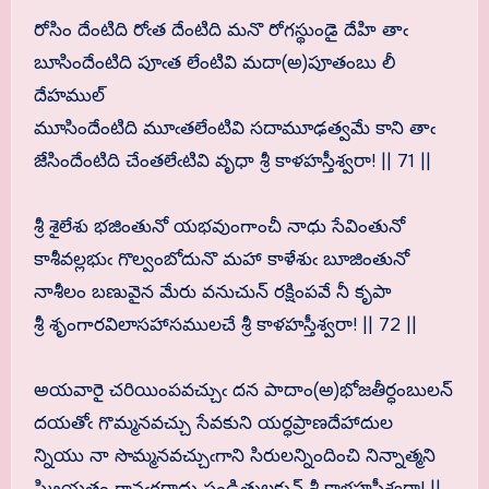
రోసిం దేంటిది రోఁత దేంటిది మనొ రోగస్థుండై దేహి తాఁ
బూసిందేంటిది పూఁత లేంటివి మదా(అ)పూతంబు లీ
దేహముల్
మూసిందేంటిది మూఁతలేంటివి సదామూఢత్వమే కాని తాఁ
జేసిందేంటిది చేంతలేఁటివి వృధా శ్రీ కాళహస్తీశ్వరా! || 71 ||
శ్రీ శైలేశు భజింతునో యభవుంగాంచీ నాధు సేవింతునో
కాశీవల్లభుఁ గొల్వంబోదునొ మహా కాళేశుఁ బూజింతునో
నాశీలం బణువైన మేరు వనుచున్ రక్షింపవే నీ కృపా
శ్రీ శృంగారవిలాసహాసములచే శ్రీ కాళహస్తీశ్వరా! || 72 ||
అయవారై చరియింపవచ్చుఁ దన పాదాం(అ)భోజతీర్ధంబులన్
దయతోఁ గొమ్మనవచ్చు సేవకుని యర్ధప్రాణదేహాదుల
న్నియు నా సొమ్మనవచ్చుఁగాని సిరులన్నిందించి నిన్నాత్మని
ష్క్రియతం గానఁగరాదు పండితులకున్ శ్రీ కాళహస్తీశ్వరా! ||