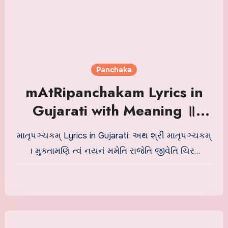
Panchaka
mAtRipanchakam Lyrics in
Gujarati with Meaning ॥
માતૃપઞ્ચકમ્ ॥
માતૃપઞ્ચકમ્ Lyrics in Gujarati: અથ શ્રી માતૃપઞ્ચકમ્
। મુક્તામણિ ત્વં નયનં મમેતિ રાજેતિ જીવેતિ ચિર…