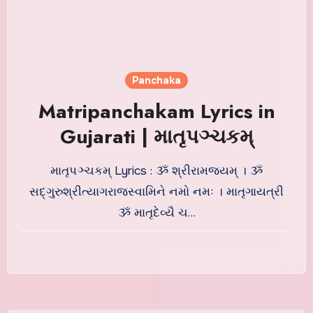
Panchaka
Matripanchakam Lyrics in
Gujarati | માતૃપઞ્ચકમ્
માતૃપઞ્ચકમ્ Lyrics : ૐ શ્રીરામજયમ્ । ૐ
સદ્ગુરુશ્રીત્યાગરાજસ્વામિને નમો નમઃ । માતૃગાયત્રી
ૐ માતૃદેવ્યૈ ચ…