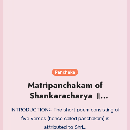
Panchaka
Matripanchakam of
Shankaracharya ॥
માતૃપઞ્ચકમ્ ॥ Gujarati
INTRODUCTION:- The short poem consisting of
five verses (hence called panchakam) is
attributed to Shri…