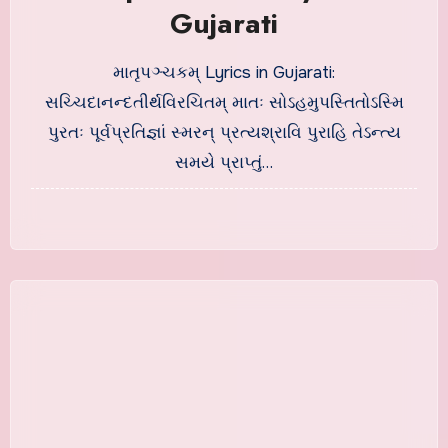
Gujarati
માતૃપઞ્ચકમ્ Lyrics in Gujarati:
સચ્ચિદાનન્દતીર્થવિરચિતમ્ માતઃ સોઽહમુપસ્તિતોઽસ્મિ
પુરતઃ પૂર્વપ્રતિજ્ઞાં સ્મરન્ પ્રત્યશ્રાવિ પુરાહિ તેઽન્ત્ય
સમયે પ્રાપ્તું…