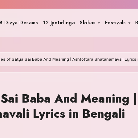
8 Divya Desams
12 Jyotirlinga
Slokas
Festivals
B
es of Satya Sai Baba And Meaning | Ashtottara Shatanamavali Lyrics 
 Sai Baba And Meaning |
vali Lyrics in Bengali