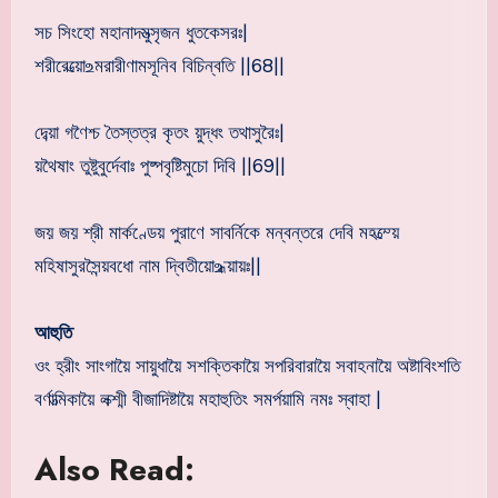
সচ সিংহো মহানাদমুত্সৃজন ধুতকেসরঃ|
শরীরেভ্য়ো‌உমরারীণামসূনিব বিচিন্বতি ||68||
দেব্য়া গণৈশ্চ তৈস্তত্র কৃতং য়ুদ্ধং তথাসুরৈঃ|
য়থৈষাং তুষ্টুবুর্দেবাঃ পুষ্পবৃষ্টিমুচো দিবি ||69||
জয় জয় শ্রী মার্কণ্ডেয় পুরাণে সাবর্নিকে মন্বন্তরে দেবি মহত্ম্য়ে
মহিষাসুরসৈন্য়বধো নাম দ্বিতীয়ো‌உধ্য়ায়ঃ||
আহুতি
ওং হ্রীং সাংগায়ৈ সায়ুধায়ৈ সশক্তিকায়ৈ সপরিবারায়ৈ সবাহনায়ৈ অষ্টাবিংশতি
বর্ণাত্মিকায়ৈ লক্শ্মী বীজাদিষ্টায়ৈ মহাহুতিং সমর্পয়ামি নমঃ স্বাহা |
Also Read: