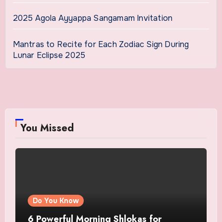
2025 Agola Ayyappa Sangamam Invitation
Mantras to Recite for Each Zodiac Sign During
Lunar Eclipse 2025
You Missed
Do You Know
6 Powerful Morning Shlokas for