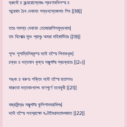
ভ্রুবৌ চ সন্ধ্য়য়োস্তেজঃ শ্রবণাবনিলস্য় চ
অন্য়েষাং চৈব দেবানাং সম্ভবস্তেজসাং শিব ||18||
ততঃ সমস্ত দেবানাং তেজোরাশিসমুদ্ভবাম|
তাং বিলোক্য় মুদং প্রাপুঃ অমরা মহিষার্দিতাঃ ||19||
শূলং শূলাদ্বিনিষ্কৃষ্য় দদৌ তস্য়ৈ পিনাকধৃক|
চক্রং চ দত্তবান কৃষ্ণঃ সমুত্পাট্য় স্বচক্রতঃ ||2০||
শঙ্খং চ বরুণঃ শক্তিং দদৌ তস্য়ৈ হুতাশনঃ
মারুতো দত্তবাংশ্চাপং বাণপূর্ণে তথেষুধী ||21||
বজ্রমিন্দ্রঃ সমুত্পাট্য় কুলিশাদমরাধিপঃ|
দদৌ তস্য়ৈ সহস্রাক্ষো ঘণ্টামৈরাবতাদ্গজাত ||22||