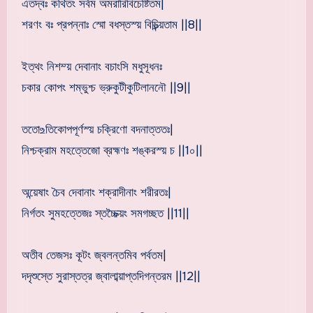
এতদ্বঃ কথিতং সর্বম অমরারিবিচেষ্টিতম|
শরণং বঃ প্রপন্নাঃ স্মো বধস্তস্য় বিচিন্ত্য়তাম ||8||
ইত্থং নিশম্য় দেবানাং বচাংসি মধুসূধনঃ
চকার কোপং শম্ভুশ্চ ভ্রুকুটীকুটিলাননৌ ||9||
ততো‌உতিকোপপূর্ণস্য় চক্রিণো বদনাত্ততঃ|
নিশ্চক্রাম মহত্তেজো ব্রহ্মণঃ শঙ্করস্য় চ ||1০||
অন্য়েষাং চৈব দেবানাং শক্রাদীনাং শরীরতঃ|
নির্গতং সুমহত্তেজঃ স্তচ্চৈক্য়ং সমগচ্ছত ||11||
অতীব তেজসঃ কূটং জ্বলন্তমিব পর্বতম|
দদৃশুস্তে সুরাস্তত্র জ্বালাব্য়াপ্তদিগন্তরম ||12||