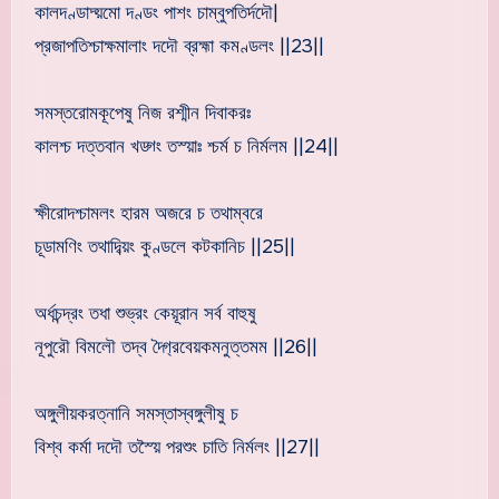
কালদণ্ডাদ্য়মো দণ্ডং পাশং চাম্বুপতির্দদৌ|
প্রজাপতিশ্চাক্ষমালাং দদৌ ব্রহ্মা কমণ্ডলং ||23||
সমস্তরোমকূপেষু নিজ রশ্মীন দিবাকরঃ
কালশ্চ দত্তবান খড্গং তস্য়াঃ শ্চর্ম চ নির্মলম ||24||
ক্ষীরোদশ্চামলং হারম অজরে চ তথাম্বরে
চূডামণিং তথাদিব্য়ং কুণ্ডলে কটকানিচ ||25||
অর্ধচন্দ্রং তধা শুভ্রং কেয়ূরান সর্ব বাহুষু
নূপুরৌ বিমলৌ তদ্ব দ্গ্রৈবেয়কমনুত্তমম ||26||
অঙ্গুলীয়করত্নানি সমস্তাস্বঙ্গুলীষু চ
বিশ্ব কর্মা দদৌ তস্য়ৈ পরশুং চাতি নির্মলং ||27||