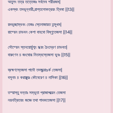
অতুলং তত্র তত্তেজঃ সর্বদেব শরীরজম|
একস্থং তদভূন্নারী ব্য়াপ্তলোকত্রয়ং ত্বিষা ||13||
য়দভূচ্ছাম্ভবং তেজঃ স্তেনাজায়ত তন্মুখম|
য়াম্য়েন চাভবন কেশা বাহবো বিষ্ণুতেজসা ||14||
সৌম্য়েন স্তনয়োর্য়ুগ্মং মধ্য়ং চৈংদ্রেণ চাভবত|
বারুণেন চ জংঘোরূ নিতম্বস্তেজসা ভুবঃ ||15||
ব্রহ্মণস্তেজসা পাদৌ তদঙ্গুল্য়ো‌உর্ক তেজসা|
বসূনাং চ করাঙ্গুল্য়ঃ কৌবেরেণ চ নাসিকা ||16||
তস্য়াস্তু দন্তাঃ সম্ভূতা প্রাজাপত্য়েন তেজসা
নয়নত্রিতয়ং জজ্ঞে তথা পাবকতেজসা ||17||