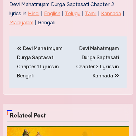
Devi Mahatmyam Durga Saptasati Chapter 2
lyrics in
Hindi
|
English
|
Telugu
|
Tamil
|
Kannada
|
Malayalam
| Bengali
Post
Devi Mahatmyam
Devi Mahatmyam
navigation
Durga Saptasati
Durga Saptasati
Chapter 1 Lyrics in
Chapter 3 Lyrics in
Bengali
Kannada
Related Post