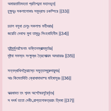
অমায়তাতিমহতা প্রতিশব্দো মহানভূত|
চুক্ষুভুঃ সকলালোকাঃ সমুদ্রাশ্চ চকম্পিরে ||33||
চচাল বসুধা চেলুঃ সকলাশ্চ মহীধরাঃ|
জয়েতি দেবাশ্চ মুদা তামূচুঃ সিংহবাহিনীম ||34||
তুষ্টুবুর্মুনয়শ্চৈনাং ভক্তিনম্রাত্মমূর্তয়ঃ|
দৃষ্ট্বা সমস্তং সংক্ষুব্ধং ত্রৈলোক্য়ম অমরারয়ঃ ||35||
সন্নদ্ধাখিলসৈন্য়াস্তে সমুত্তস্থুরুদায়ুদাঃ|
আঃ কিমেতদিতি ক্রোধাদাভাষ্য় মহিষাসুরঃ ||36||
অভ্য়ধাবত তং শব্দম অশেষৈরসুরৈর্বৃতঃ|
স দদর্ষ ততো দেবীং ব্য়াপ্তলোকত্রয়াং ত্বিষা ||37||