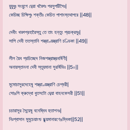
য়ুয়ুধুঃ সংয়ুগে দেব্য়া খড্গৈঃ পরসুপট্টিসৈঃ|
কেচিচ্ছ চিক্ষিপুঃ শক্তীঃ কেচিত পাশাংস্তথাপরে ||48||
দেবীং খড্গপ্রহারৈস্তু তে তাং হন্তুং প্রচক্রমুঃ|
সাপি দেবী ততস্তানি শস্ত্রাণ্য়স্ত্রাণি চণ্ডিকা ||49||
লীল য়ৈব প্রচিচ্ছেদ নিজশস্ত্রাস্ত্রবর্ষিণী|
অনায়স্তাননা দেবী স্তূয়মানা সুরর্ষিভিঃ ||5০||
মুমোচাসুরদেহেষু শস্ত্রাণ্য়স্ত্রাণি চেশ্বরী|
সো‌உপি ক্রুদ্ধো ধুতসটো দেব্য়া বাহনকেসরী ||51||
চচারাসুর সৈন্য়েষু বনেষ্বিব হুতাশনঃ|
নিঃশ্বাসান মুমুচেয়াংশ্চ য়ুধ্য়মানারণে‌உম্বিকা||52||