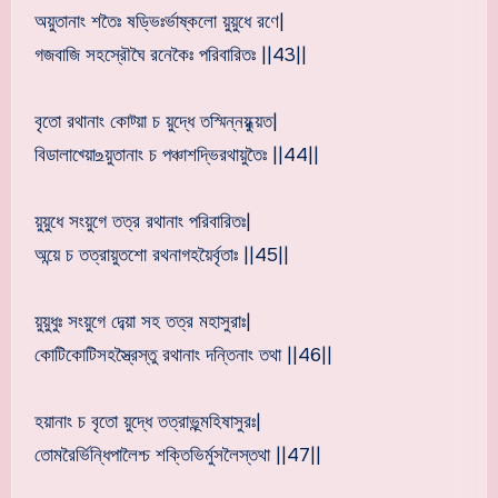
অয়ুতানাং শতৈঃ ষড্ভিঃর্ভাষ্কলো য়ুয়ুধে রণে|
গজবাজি সহস্রৌঘৈ রনেকৈঃ পরিবারিতঃ ||43||
বৃতো রথানাং কোট্য়া চ য়ুদ্ধে তস্মিন্নয়ুধ্য়ত|
বিডালাখ্য়ো‌உয়ুতানাং চ পঞ্চাশদ্ভিরথায়ুতৈঃ ||44||
য়ুয়ুধে সংয়ুগে তত্র রথানাং পরিবারিতঃ|
অন্য়ে চ তত্রায়ুতশো রথনাগহয়ৈর্বৃতাঃ ||45||
য়ুয়ুধুঃ সংয়ুগে দেব্য়া সহ তত্র মহাসুরাঃ|
কোটিকোটিসহস্ত্রৈস্তু রথানাং দন্তিনাং তথা ||46||
হয়ানাং চ বৃতো য়ুদ্ধে তত্রাভূন্মহিষাসুরঃ|
তোমরৈর্ভিন্ধিপালৈশ্চ শক্তিভির্মুসলৈস্তথা ||47||