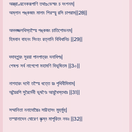
অস্ত্রাণ্য়নেকরূপাণি তথা‌உভেদ্য়ং চ দংশনম|
অম্লান পঙ্কজাং মালাং শিরস্য়ু রসি চাপরাম||28||
অদদজ্জলধিস্তস্য়ৈ পঙ্কজং চাতিশোভনম|
হিমবান বাহনং সিংহং রত্নানি বিবিধানিচ ||29||
দদাবশূন্য়ং সুরয়া পানপাত্রং দনাধিপঃ|
শেষশ্চ সর্ব নাগেশো মহামণি বিভূষিতম ||3০||
নাগহারং দদৌ তস্য়ৈ ধত্তে য়ঃ পৃথিবীমিমাম|
অন্য়ৈরপি সুরৈর্দেবী ভূষণৈঃ আয়ুধৈস্তথাঃ ||31||
সম্মানিতা ননাদোচ্চৈঃ সাট্টহাসং মুহুর্মুহু|
তস্য়ানাদেন ঘোরেণ কৃত্স্ন মাপূরিতং নভঃ ||32||