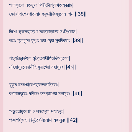
পাদাক্রান্ত্য়া নতভুবং কিরীটোল্লিখিতাম্বরাম|
ক্ষোভিতাশেষপাতালাং ধনুর্জ্য়ানিঃস্বনেন তাম ||38||
দিশো ভুজসহস্রেণ সমন্তাদ্ব্য়াপ্য় সংস্থিতাম|
ততঃ প্রববৃতে য়ুদ্ধং তয়া দেব্য়া সুরদ্বিষাং ||39||
শস্ত্রাস্ত্রৈর্ভহুধা মুক্তৈরাদীপিতদিগন্তরম|
মহিষাসুরসেনানীশ্চিক্ষুরাখ্য়ো মহাসুরঃ ||4০||
য়ুয়ুধে চমরশ্চান্য়ৈশ্চতুরঙ্গবলান্বিতঃ|
রথানাময়ুতৈঃ ষড্ভিঃ রুদগ্রাখ্য়ো মহাসুরঃ ||41||
অয়ুধ্য়তায়ুতানাং চ সহস্রেণ মহাহনুঃ|
পঞ্চাশদ্ভিশ্চ নিয়ুতৈরসিলোমা মহাসুরঃ ||42||