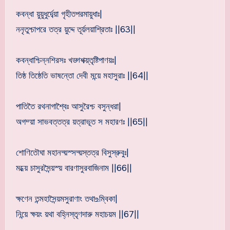
কবন্ধা য়ুয়ুধুর্দেব্য়া গৃহীতপরমায়ুধাঃ|
ননৃতুশ্চাপরে তত্র য়ুদ্দে তূর্য়লয়াশ্রিতাঃ ||63||
কবন্ধাশ্চিন্নশিরসঃ খড্গশক্য়্তৃষ্টিপাণয়ঃ|
তিষ্ঠ তিষ্ঠেতি ভাষন্তো দেবী মন্য়ে মহাসুরাঃ ||64||
পাতিতৈ রথনাগাশ্বৈঃ আসুরৈশ্চ বসুন্ধরা|
অগম্য়া সাভবত্তত্র য়ত্রাভূত স মহারণঃ ||65||
শোণিতৌঘা মহানদ্য়স্সদ্য়স্তত্র বিসুস্রুবুঃ|
মধ্য়ে চাসুরসৈন্য়স্য় বারণাসুরবাজিনাম ||66||
ক্ষণেন তন্মহাসৈন্য়মসুরাণাং তথা‌உম্বিকা|
নিন্য়ে ক্ষয়ং য়থা বহ্নিস্তৃণদারু মহাচয়ম ||67||