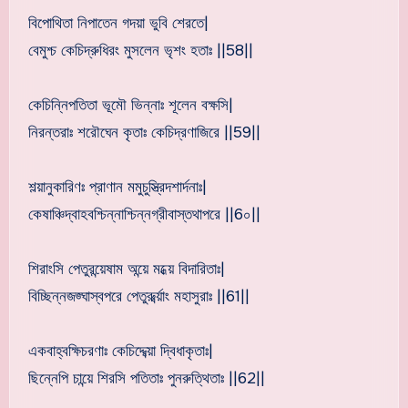
বিপোথিতা নিপাতেন গদয়া ভুবি শেরতে|
বেমুশ্চ কেচিদ্রুধিরং মুসলেন ভৃশং হতাঃ ||58||
কেচিন্নিপতিতা ভূমৌ ভিন্নাঃ শূলেন বক্ষসি|
নিরন্তরাঃ শরৌঘেন কৃতাঃ কেচিদ্রণাজিরে ||59||
শল্য়ানুকারিণঃ প্রাণান মমুচুস্ত্রিদশার্দনাঃ|
কেষাঞ্চিদ্বাহবশ্চিন্নাশ্চিন্নগ্রীবাস্তথাপরে ||6০||
শিরাংসি পেতুরন্য়েষাম অন্য়ে মধ্য়ে বিদারিতাঃ|
বিচ্ছিন্নজজ্ঘাস্বপরে পেতুরুর্ব্য়াং মহাসুরাঃ ||61||
একবাহ্বক্ষিচরণাঃ কেচিদ্দেব্য়া দ্বিধাকৃতাঃ|
ছিন্নেপি চান্য়ে শিরসি পতিতাঃ পুনরুত্থিতাঃ ||62||