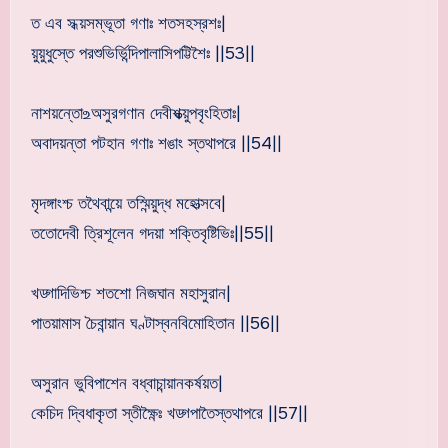
ত এব সধ্য়সম্ভূতা গণাঃ শতসহস্রশঃ|
য়ুয়ুধুস্তে পরশুভির্ভিন্দিপালাসিপট্টিশৈঃ ||53||
নাশয়ন্তো‌உঅসুরগণান দেবীশক্ত্য়ুপবৃংহিতাঃ|
অবাদয়ন্তা পটহান গণাঃ শঙাং স্তথাপরে ||54||
মৃদঙ্গাংশ্চ তথৈবান্য়ে তস্মিন্য়ুদ্ধ মহোত্সবে|
ততোদেবী ত্রিশূলেন গদয়া শক্তিবৃষ্টিভিঃ||55||
খড্গাদিভিশ্চ শতশো নিজঘান মহাসুরান|
পাতয়ামাস চৈবান্য়ান ঘণ্টাস্বনবিমোহিতান ||56||
অসুরান ভুবিপাশেন বধ্বাচান্য়ানকর্ষয়ত|
কেচিদ দ্বিধাকৃতা স্তীক্ষ্ণৈঃ খড্গপাতৈস্তথাপরে ||57||