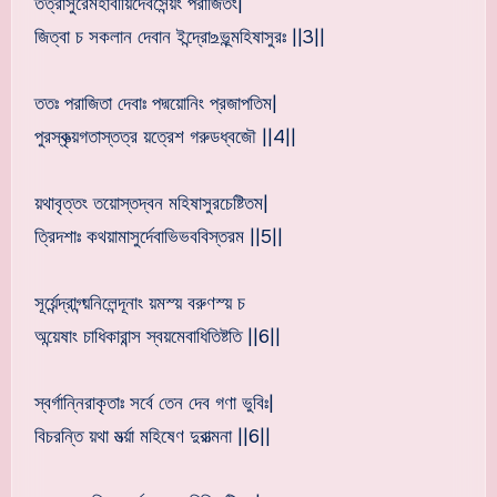
তত্রাসুরৈর্মহাবীর্য়ির্দেবসৈন্য়ং পরাজিতং|
জিত্বা চ সকলান দেবান ইন্দ্রো‌உভূন্মহিষাসুরঃ ||3||
ততঃ পরাজিতা দেবাঃ পদ্ময়োনিং প্রজাপতিম|
পুরস্কৃত্য়গতাস্তত্র য়ত্রেশ গরুডধ্বজৌ ||4||
য়থাবৃত্তং তয়োস্তদ্বন মহিষাসুরচেষ্টিতম|
ত্রিদশাঃ কথয়ামাসুর্দেবাভিভববিস্তরম ||5||
সূর্য়েন্দ্রাগ্ন্য়নিলেন্দূনাং য়মস্য় বরুণস্য় চ
অন্য়েষাং চাধিকারান্স স্বয়মেবাধিতিষ্টতি ||6||
স্বর্গান্নিরাকৃতাঃ সর্বে তেন দেব গণা ভুবিঃ|
বিচরন্তি য়থা মর্ত্য়া মহিষেণ দুরাত্মনা ||6||