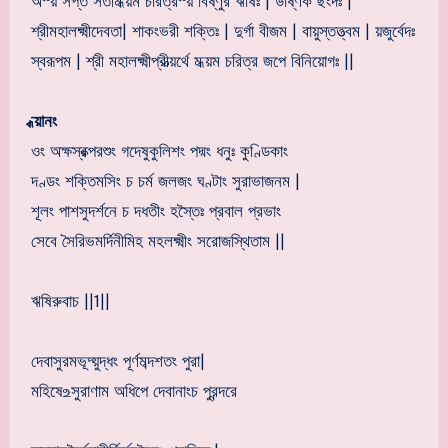
অস্য় সপ্ত সতীমধ্য়ম চরিত্রস্য় বিষ্ণুর ঋষিঃ | উষ্ণিক ছংদঃ |
শ্রীমহালক্ষ্মীদেবতা| শাকংভরী শক্তিঃ | দুর্গা বীজম | বায়ুস্তত্ত্বম | য়জুর্বেদঃ
স্বরূপম | শ্রী মহালক্ষ্মীপ্রীত্য়র্থে মধ্য়ম চরিত্র জপে বিনিয়োগঃ ||
ধ্য়ানং
ওং অক্ষস্রক্পরশুং গদেষুকুলিশং পদ্মং ধনুঃ কুণ্ডিকাং
দণ্ডং শক্তিমসিং চ চর্ম জলজং ঘণ্টাং সুরাভাজনম |
শূলং পাশসুদর্শনে চ দধতীং হস্তৈঃ প্রবাল প্রভাং
সেবে সৈরিভমর্দিনীমিহ মহলক্ষ্মীং সরোজস্থিতাম ||
ঋষিরুবাচ ||1||
দেবাসুরমভূদ্য়ুদ্ধং পূর্ণমব্দশতং পুরা|
মহিষে‌உসুরাণাম অধিপে দেবানাংচ পুরন্দরে