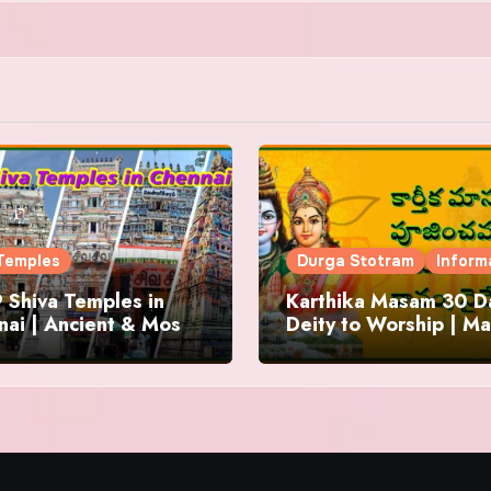
Temples
Durga Stotram
Inform
 Shiva Temples in
Karthika Masam 30 Da
ai | Ancient & Most
Deity to Worship | Ma
us
to Chant | Donations 
Offering