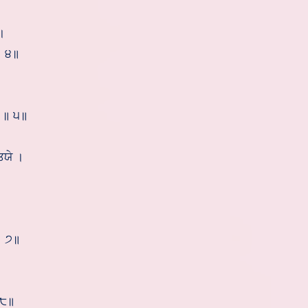
।
॥ ੪॥
ਃ ॥ ੫॥
ਤਯੇ ।
॥
॥ ੭॥
॥ ੮॥