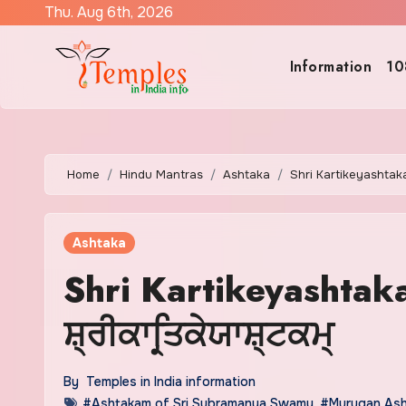
Skip
Thu. Aug 6th, 2026
to
content
Information
10
Home
Hindu Mantras
Ashtaka
Shri Kartikeyashtakam
Ashtaka
Shri Kartikeyashtaka
ਸ਼੍ਰੀਕਾਰ੍ਤਿਕੇਯਾਸ਼੍ਟਕਮ੍
By
Temples in India information
#Ashtakam of Sri Subramanya Swamy
,
#Murugan Asht