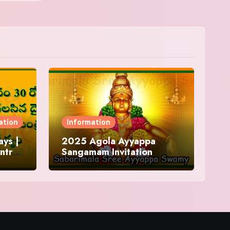
ation
Information
ys |
2025 Agola Ayyappa
ntra
Sangamam Invitation
and