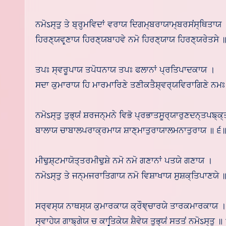
ਨਮੋऽਸ੍ਤੁ ਤੇ ਬ੍ਰਹ੍ਮਵਿਦਾਂ ਵਰਾਯ ਦਿਗਮ੍ਬਰਾਯਾਮ੍ਬਰਸਂਸ੍ਥਿਤਾਯ 
ਹਿਰਣ੍ਯਵਰ੍ਣਾਯ ਹਿਰਣ੍ਯਬਾਹਵੇ ਨਮੋ ਹਿਰਣ੍ਯਾਯ ਹਿਰਣ੍ਯਰੇਤਸੇ 
ਤਪਃ ਸ੍ਵਰੂਪਾਯ ਤਪੋਧਨਾਯ ਤਪਃ ਫਲਾਨਾਂ ਪ੍ਰਤਿਪਾਦਕਾਯ ।
ਸਦਾ ਕੁਮਾਰਾਯ ਹਿ ਮਾਰਮਾਰਿਣੇ ਤਣੀਕਤੈਸ਼੍ਵਰ੍ਯਵਿਰਾਗਿਣੇ ਨਮ
ਨਮੋऽਸ੍ਤੁ ਤੁਭ੍ਯਂ ਸ਼ਰਜਨ੍ਮਨੇ ਵਿਭੋ ਪ੍ਰਭਾਤਸੂਰ੍ਯਾਰੁਣਦਨ੍ਤਪਙ੍ਕ੍
ਬਾਲਾਯ ਚਾਬਾਲਪਰਾਕ੍ਰਮਾਯ ਸ਼ਾਣ੍ਮਾਤੁਰਾਯਾਲਮਨਾਤੁਰਾਯ ॥ ੬
ਮੀਢੁਸ਼੍ਟਮਾਯੋਤ੍ਤਰਮੀਢੁਸ਼ੇ ਨਮੋ ਨਮੋ ਗਣਾਨਾਂ ਪਤਯੇ ਗਣਾਯ ।
ਨਮੋऽਸ੍ਤੁ ਤੇ ਜਨ੍ਮਜਰਾਤਿਗਾਯ ਨਮੋ ਵਿਸ਼ਾਖਾਯ ਸੁਸ਼ਕ੍ਤਿਪਾਣਯੇ 
ਸਰ੍ਵਸ੍ਯ ਨਾਥਸ੍ਯ ਕੁਮਾਰਕਾਯ ਕ੍ਰੌਞ੍ਚਾਰਯੇ ਤਾਰਕਮਾਰਕਾਯ ।
ਸ੍ਵਾਹੇਯ ਗਾਙ੍ਗੇਯ ਚ ਕਾਰ੍ਤਿਕੇਯ ਸ਼ੈਵੇਯ ਤੁਭ੍ਯਂ ਸਤਤਂ ਨਮੋऽਸ੍ਤੁ 