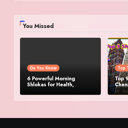
You Missed
Do You Know
Top 
6 Powerful Morning
Top 9
Shlokas for Health,
Chenn
Prosperity, Peace of Mind
Famo