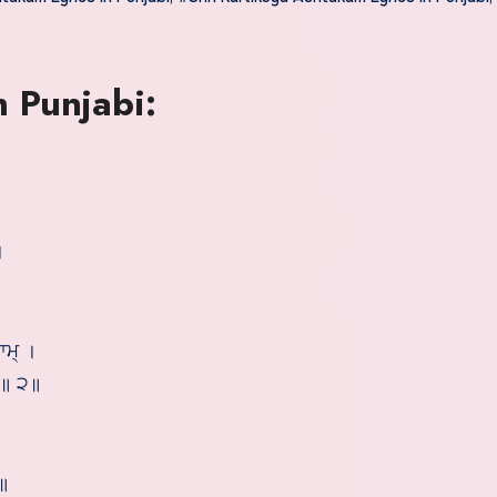
in Punjabi:
।
ਨਾਮ੍ ।
 ॥ ੨॥
੩॥