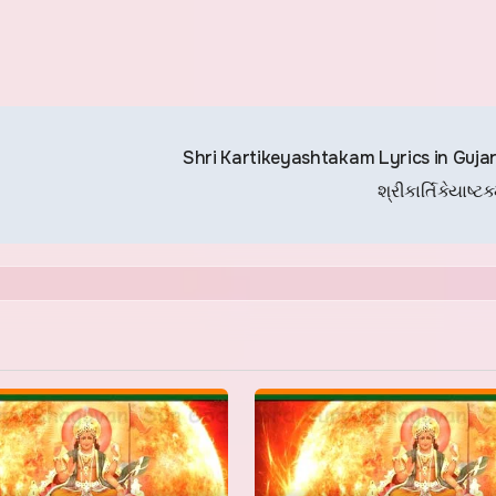
Shri Kartikeyashtakam Lyrics in Gujara
શ્રીકાર્તિકેયાષ્ટ