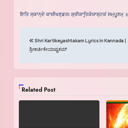
ਇਤਿ ਸ੍ਕਾਨ੍ਦੇ ਕਾਸ਼ੀਖਣ੍ਡਤਃ ਸ਼੍ਰੀਕਾਰ੍ਤਿਕੇਯਾਸ਼੍ਟਕਂ ਸਮ੍ਪੂਰ੍ਣਮ੍ ॥
Post
Shri Kartikeyashtakam Lyrics in Kannada |
navigation
ಶ್ರೀಕಾರ್ತಿಕೇಯಾಷ್ಟಕಮ್
Related Post