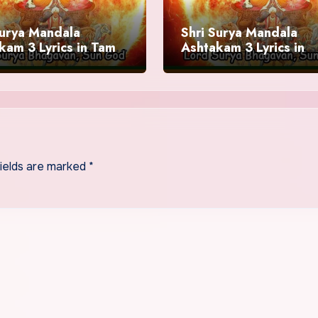
Surya Mandala
Shri Surya Mandala
kam 3 Lyrics in Tamil
Ashtakam 3 Lyrics in
ya Bhagavan Slokam
Telugu | Surya Bhagav
Slokam
fields are marked
*