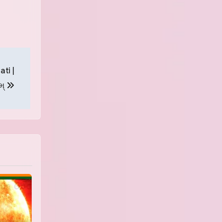
ti |
કમ્