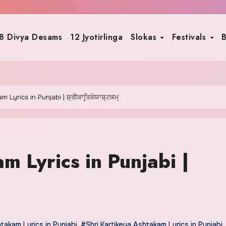
8 Divya Desams
12 Jyotirlinga
Slokas
Festivals
B
 Lyrics in Punjabi | ਸ਼੍ਰੀਕਾਰ੍ਤਿਕੇਯਾਸ਼੍ਟਕਮ੍
m Lyrics in Punjabi |
akam Lyrics in Punjabi
,
#Shri Kartikeya Ashtakam Lyrics in Punjabi
,