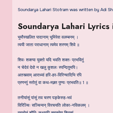
Soundarya Lahari Stotram was written by Adi Sh
Soundarya Lahari Lyrics 
भुमौस्खलित पादानाम् भूमिरेवा वलम्बनम् ।
त्वयी जाता पराधानाम् त्वमेव शरणम् शिवे ॥
शिवः शक्त्या युक्तो यदि भवति शक्तः प्रभवितुं
न चेदेवं देवो न खलु कुशलः स्पन्दितुमपि।
अतस्त्वाम् आराध्यां हरि-हर-विरिन्चादिभि रपि
प्रणन्तुं स्तोतुं वा कथ-मक्र्त पुण्यः प्रभवति॥ 1 ॥
तनीयांसुं पांसुं तव चरण पङ्केरुह-भवं
विरिञ्चिः सञ्चिन्वन् विरचयति लोका-नविकलम् ।
वहत्येनं शौरिः कथमपि सहस्रेण शिरसां