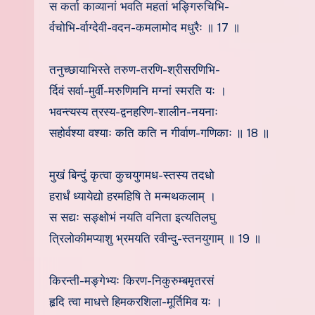
स कर्ता काव्यानां भवति महतां भङ्गिरुचिभि-
र्वचोभि-र्वाग्देवी-वदन-कमलामोद मधुरैः ॥ 17 ॥
तनुच्छायाभिस्ते तरुण-तरणि-श्रीसरणिभि-
र्दिवं सर्वा-मुर्वी-मरुणिमनि मग्नां स्मरति यः ।
भवन्त्यस्य त्रस्य-द्वनहरिण-शालीन-नयनाः
सहोर्वश्या वश्याः कति कति न गीर्वाण-गणिकाः ॥ 18 ॥
मुखं बिन्दुं कृत्वा कुचयुगमध-स्तस्य तदधो
हरार्धं ध्यायेद्यो हरमहिषि ते मन्मथकलाम् ।
स सद्यः सङ्क्षोभं नयति वनिता इत्यतिलघु
त्रिलोकीमप्याशु भ्रमयति रवीन्दु-स्तनयुगाम् ॥ 19 ॥
किरन्ती-मङ्गेभ्यः किरण-निकुरुम्बमृतरसं
हृदि त्वा माधत्ते हिमकरशिला-मूर्तिमिव यः ।