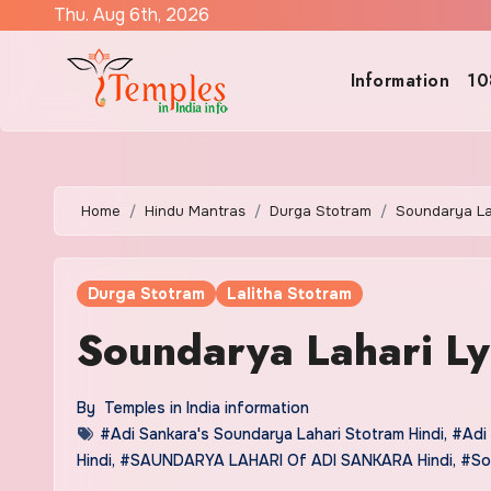
Skip
Thu. Aug 6th, 2026
to
content
Information
10
Home
Hindu Mantras
Durga Stotram
Soundarya Lah
Durga Stotram
Lalitha Stotram
Soundarya Lahari Ly
By
Temples in India information
#Adi Sankara's Soundarya Lahari Stotram Hindi
,
#Adi 
Hindi
,
#SAUNDARYA LAHARI Of ADI SANKARA Hindi
,
#Sou