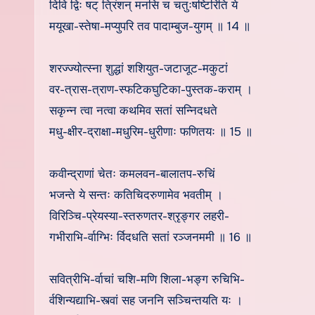
दिवि द्विः षट् त्रिंशन् मनसि च चतुःषष्टिरिति ये
मयूखा-स्तेषा-मप्युपरि तव पादाम्बुज-युगम् ॥ 14 ॥
शरज्ज्योत्स्ना शुद्धां शशियुत-जटाजूट-मकुटां
वर-त्रास-त्राण-स्फटिकघुटिका-पुस्तक-कराम् ।
सकृन्न त्वा नत्वा कथमिव सतां सन्निदधते
मधु-क्षीर-द्राक्षा-मधुरिम-धुरीणाः फणितयः ॥ 15 ॥
कवीन्द्राणां चेतः कमलवन-बालातप-रुचिं
भजन्ते ये सन्तः कतिचिदरुणामेव भवतीम् ।
विरिञ्चि-प्रेयस्या-स्तरुणतर-श्रृङ्गर लहरी-
गभीराभि-र्वाग्भिः र्विदधति सतां रञ्जनममी ॥ 16 ॥
सवित्रीभि-र्वाचां चशि-मणि शिला-भङ्ग रुचिभि-
र्वशिन्यद्याभि-स्त्वां सह जननि सञ्चिन्तयति यः ।