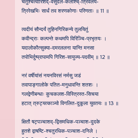
चतुश्चत्वारिंशद्-वसुदल-कलाश्च्-त्रिवलय-
त्रिरेखभिः सार्धं तव शरणकोणाः परिणताः ॥ 11 ॥
त्वदीयं सौन्दर्यं तुहिनगिरिकन्ये तुलयितुं
कवीन्द्राः कल्पन्ते कथमपि विरिञ्चि-प्रभृतयः ।
यदालोकौत्सुक्या-दमरललना यान्ति मनसा
तपोभिर्दुष्प्रापामपि गिरिश-सायुज्य-पदवीम् ॥ 12 ॥
नरं वर्षीयांसं नयनविरसं नर्मसु जडं
तवापाङ्गालोके पतित-मनुधावन्ति शतशः ।
गलद्वेणीबन्धाः कुचकलश-विस्त्रिस्त-सिचया
हटात् त्रुट्यत्काञ्यो विगलित-दुकूला युवतयः ॥ 13 ॥
क्षितौ षट्पञ्चाशद्-द्विसमधिक-पञ्चाश-दुदके
हुतशे द्वाषष्टि-श्चतुरधिक-पञ्चाश-दनिले ।