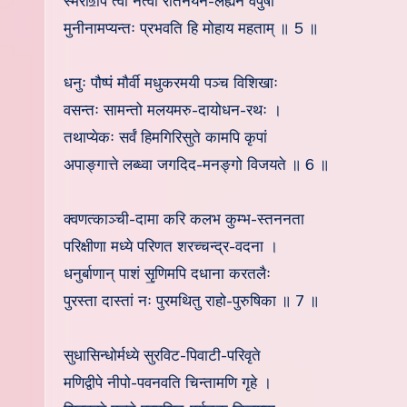
स्मरो‌உपि त्वां नत्वा रतिनयन-लेह्येन वपुषा
मुनीनामप्यन्तः प्रभवति हि मोहाय महताम् ॥ 5 ॥
धनुः पौष्पं मौर्वी मधुकरमयी पञ्च विशिखाः
वसन्तः सामन्तो मलयमरु-दायोधन-रथः ।
तथाप्येकः सर्वं हिमगिरिसुते कामपि कृपां
अपाङ्गात्ते लब्ध्वा जगदिद-मनङ्गो विजयते ॥ 6 ॥
क्वणत्काञ्ची-दामा करि कलभ कुम्भ-स्तननता
परिक्षीणा मध्ये परिणत शरच्चन्द्र-वदना ।
धनुर्बाणान् पाशं सृ॒णिमपि दधाना करतलैः
पुरस्ता दास्तां नः पुरमथितु राहो-पुरुषिका ॥ 7 ॥
सुधासिन्धोर्मध्ये सुरविट-पिवाटी-परिवृते
मणिद्वीपे नीपो-पवनवति चिन्तामणि गृहे ।