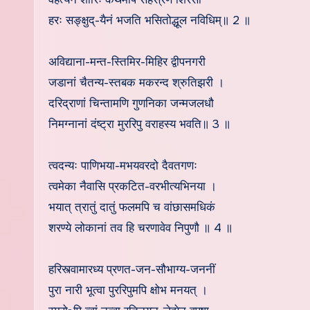
हरः सङ्क्षुद्-यैनं भजति भसितोद्धूल नविधिम्॥ 2 ॥
अविद्याना-मन्त-स्तिमिर-मिहिर द्वीपनगरी
जडानां चैतन्य-स्तबक मकरन्द श्रुतिझरी ।
दरिद्राणां चिन्तामणि गुणनिका जन्मजलधौ
निमग्नानां दंष्ट्रा मुररिपु वराहस्य भवति॥ 3 ॥
त्वदन्यः पाणिभया-मभयवरदो दैवतगणः
त्वमेका नैवासि प्रकटित-वरभीत्यभिनया ।
भयात् त्रातुं दातुं फलमपि च वांछासमधिकं
शरण्ये लोकानां तव हि चरणावेव निपुणौ ॥ 4 ॥
हरिस्त्वामारध्य प्रणत-जन-सौभाग्य-जननीं
पुरा नारी भूत्वा पुररिपुमपि क्षोभ मनयत् ।