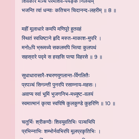
शिवकारे मञ्चे परमशिव-पर्यङ्क निलयाम्
भजन्ति त्वां धन्याः कतिचन चिदानन्द-लहरीम् ॥ 8 ॥
महीं मूलाधारे कमपि मणिपूरे हुतवहं
स्थितं स्वधिष्टाने हृदि मरुत-माकाश-मुपरि ।
मनो‌உपि भ्रूमध्ये सकलमपि भित्वा कुलपथं
सहस्रारे पद्मे स हरहसि पत्या विहरसे ॥ 9 ॥
सुधाधारासारै-श्चरणयुगलान्त-र्विगलितैः
प्रपञ्चं सिन्ञ्न्ती पुनरपि रसाम्नाय-महसः।
अवाप्य स्वां भूमिं भुजगनिभ-मध्युष्ट-वलयं
स्वमात्मानं कृत्वा स्वपिषि कुलकुण्डे कुहरिणि ॥ 10 ॥
चतुर्भिः श्रीकण्ठैः शिवयुवतिभिः पञ्चभिपि
प्रभिन्नाभिः शम्भोर्नवभिरपि मूलप्रकृतिभिः ।