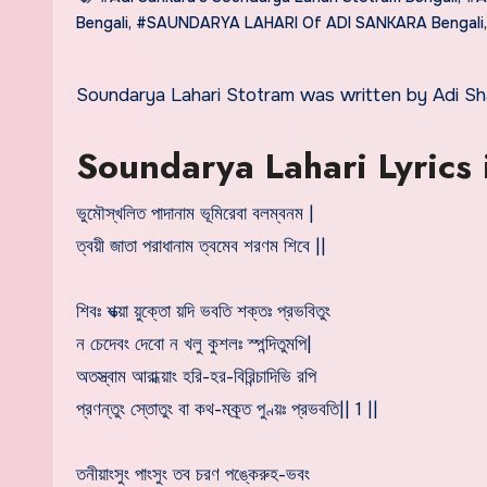
Bengali
,
#SAUNDARYA LAHARI Of ADI SANKARA Bengali
Soundarya Lahari Stotram was written by Adi Sh
Soundarya Lahari Lyrics 
ভুমৌস্খলিত পাদানাম ভূমিরেবা বলম্বনম |
ত্বয়ী জাতা পরাধানাম ত্বমেব শরণম শিবে ||
শিবঃ শক্ত্য়া য়ুক্তো য়দি ভবতি শক্তঃ প্রভবিতুং
ন চেদেবং দেবো ন খলু কুশলঃ স্পন্দিতুমপি|
অতস্ত্বাম আরাধ্য়াং হরি-হর-বিরিন্চাদিভি রপি
প্রণন্তুং স্তোতুং বা কথ-মক্র্ত পুণ্য়ঃ প্রভবতি|| 1 ||
তনীয়াংসুং পাংসুং তব চরণ পঙ্কেরুহ-ভবং