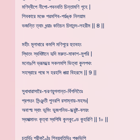
মণিদ্বীপে নীপো-পবনবতি চিন্তামণি গৃহে |
শিবকারে মঞ্চে পরমশিব-পর্য়ঙ্ক নিলয়াম
ভজন্তি ত্বাং ধন্য়াঃ কতিচন চিদানন্দ-লহরীম || 8 ||
মহীং মূলাধারে কমপি মণিপূরে হুতবহং
স্থিতং স্বধিষ্টানে হৃদি মরুত-মাকাশ-মুপরি |
মনো‌உপি ভ্রূমধ্য়ে সকলমপি ভিত্বা কুলপথং
সহস্রারে পদ্মে স হরহসি পত্য়া বিহরসে || 9 ||
সুধাধারাসারৈ-শ্চরণয়ুগলান্ত-র্বিগলিতৈঃ
প্রপংচং সিন্ঞ্ন্তী পুনরপি রসাম্নায়-মহসঃ|
অবাপ্য় স্বাং ভূমিং ভুজগনিভ-মধ্য়ুষ্ট-বলয়ং
স্বমাত্মানং কৃত্বা স্বপিষি কুলকুণ্ডে কুহরিণি || 1০ ||
চতুর্ভিঃ শ্রীকণ্ঠৈঃ শিবয়ুবতিভিঃ পঞ্চভিপি