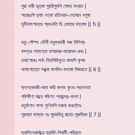
পুরা নারী ভূত্বা পুররিপুমপি ক্ষোভ মনয়ত |
স্মরো‌உপি ত্বাং নত্বা রতিনয়ন-লেহ্য়েন বপুষা
মুনীনামপ্য়ন্তঃ প্রভবতি হি মোহায় মহতাম || 5 ||
ধনুঃ পৌষ্পং মৌর্বী মধুকরময়ী পঞ্চ বিশিখাঃ
বসন্তঃ সামন্তো মলয়মরু-দায়োধন-রথঃ |
তথাপ্য়েকঃ সর্বং হিমগিরিসুতে কামপি কৃপাং
অপাংগাত্তে লব্ধ্বা জগদিদ-মনঙ্গো বিজয়তে || 6 ||
ক্বণত্কাঞ্চী-দামা করি কলভ কুংভ-স্তননতা
পরিক্ষীণা মধ্য়ে পরিণত শরচ্চন্দ্র-বদনা |
ধনুর্বাণান পাশং
সৃ
ণিমপি দধানা করতলৈঃ
পুরস্তা দাস্তাং নঃ পুরমথিতু রাহো-পুরুষিকা || 7 ||
সুধাসিন্ধোর্মধ্য়ে সুরবিট-পিবাটী-পরিবৃতে