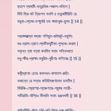
হুতশে দ্বাষষ্টি-শ্চতুরধিক-পঞ্চাশ-দনিলে |
দিবি দ্বিঃ ষট ত্রিংশন মনসি চ চতুঃষষ্টিরিতি য়ে
ময়ূখা-স্তেষা-মপ্য়ুপরি তব পাদাংবুজ-য়ুগম || 14 ||
শরজ্জ্য়োত্স্না শুদ্ধাং শশিয়ুত-জটাজূট-মকুটাং
বর-ত্রাস-ত্রাণ-স্ফটিকঘুটিকা-পুস্তক-করাম |
সকৃন্ন ত্বা নত্বা কথমিব সতাং সন্নিদধতে
মধু-ক্ষীর-দ্রাক্ষা-মধুরিম-ধুরীণাঃ ফণিতয়ঃ || 15 ||
কবীন্দ্রাণাং চেতঃ কমলবন-বালাতপ-রুচিং
ভজন্তে য়ে সন্তঃ কতিচিদরুণামেব ভবতীম |
বিরিঞ্চি-প্রেয়স্য়া-স্তরুণতর-শ্রৃঙ্গর লহরী-
গভীরাভি-র্বাগ্ভিঃ র্বিদধতি সতাং রঞ্জনমমী || 16 ||
সবিত্রীভি-র্বাচাং চশি-মণি শিলা-ভঙ্গ রুচিভি-