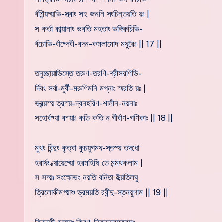
র্বশিন্য়দ্য়াভি-স্ত্বাং সহ জননি সংচিন্তয়তি য়ঃ |
স কর্তা কাব্য়ানাং ভবতি মহতাং ভঙ্গিরুচিভি-
র্বচোভি-র্বাগ্দেবী-বদন-কমলামোদ মধুরৈঃ || 17 ||
তনুচ্ছায়াভিস্তে তরুণ-তরণি-শ্রীসরণিভি-
র্দিবং সর্বা-মুর্বী-মরুণিমনি মগ্নাং স্মরতি য়ঃ |
ভবন্ত্য়স্য় ত্রস্য়-দ্বনহরিণ-শালীন-নয়নাঃ
সহোর্বশ্য়া বশ্য়াঃ কতি কতি ন গীর্বাণ-গণিকাঃ || 18 ||
মুখং বিন্দুং কৃত্বা কুচয়ুগমধ-স্তস্য় তদধো
হরার্ধং ধ্য়ায়েদ্য়ো হরমহিষি তে মন্মথকলাম |
স সদ্য়ঃ সংক্ষোভং নয়তি বনিতা ইত্য়তিলঘু
ত্রিলোকীমপ্য়াশু ভ্রময়তি রবীন্দু-স্তনয়ুগাম || 19 ||