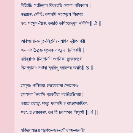
বিরিংচিঃ সংচিন্বন বিরচয়তি লোকা-নবিকলম |
বহত্য়েনং শৌরিঃ কথমপি সহস্রেণ শিরসাং
হরঃ সংক্ষুদ-য়ৈনং ভজতি ভসিতোদ্ধূল নবিধিম|| 2 ||
অবিদ্য়ানা-মন্ত-স্তিমির-মিহির দ্বীপনগরী
জডানাং চৈতন্য়-স্তবক মকরন্দ শ্রুতিঝরী |
দরিদ্রাণাং চিন্তামণি গুণনিকা জন্মজলধৌ
নিমগ্নানাং দংষ্ট্রা মুররিপু বরাহস্য় ভবতি|| 3 ||
ত্বদন্য়ঃ পাণিভয়া-মভয়বরদো দৈবতগণঃ
ত্বমেকা নৈবাসি প্রকটিত-বরভীত্য়ভিনয়া |
ভয়াত ত্রাতুং দাতুং ফলমপি চ বাংছাসমধিকং
শরণ্য়ে লোকানাং তব হি চরণাবেব নিপুণৌ || 4 ||
হরিস্ত্বামারধ্য় প্রণত-জন-সৌভাগ্য়-জননীং