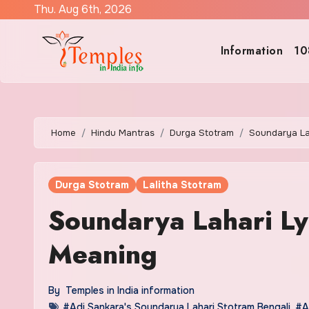
Skip
Thu. Aug 6th, 2026
to
content
Information
10
Home
Hindu Mantras
Durga Stotram
Soundarya Lah
Durga Stotram
Lalitha Stotram
Soundarya Lahari Lyr
Meaning
By
Temples in India information
#Adi Sankara's Soundarya Lahari Stotram Bengali
,
#A