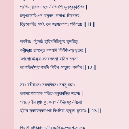
প্রভিন্নাভিঃ শংভোর্নবভিরপি মূলপ্রকৃতিভিঃ |
চতুশ্চত্বারিংশদ-বসুদল-কলাশ্চ-ত্রিবলয়-
ত্রিরেখভিঃ সার্ধং তব শরণকোণাঃ পরিণতাঃ || 11 ||
ত্বদীয়ং সৌন্দর্য়ং তুহিনগিরিকন্য়ে তুলয়িতুং
কবীন্দ্রাঃ কল্পন্তে কথমপি বিরিঞ্চি-প্রভৃতয়ঃ |
য়দালোকৌত্সুক্য়া-দমরললনা য়ান্তি মনসা
তপোভির্দুষ্প্রাপামপি গিরিশ-সায়ুজ্য়-পদবীম || 12 ||
নরং বর্ষীয়াংসং নয়নবিরসং নর্মসু জডং
তবাপাংগালোকে পতিত-মনুধাবন্তি শতশঃ |
গলদ্বেণীবন্ধাঃ কুচকলশ-বিস্ত্রিস্ত-সিচয়া
হটাত ত্রুট্য়ত্কাঞ্য়ো বিগলিত-দুকূলা য়ুবতয়ঃ || 13 ||
ক্ষিতৌ ষট্পঞ্চাশদ-দ্বিসমধিক-পঞ্চাশ-দুদকে