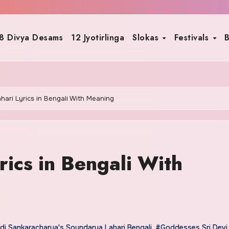
8 Divya Desams
12 Jyotirlinga
Slokas
Festivals
B
ari Lyrics in Bengali With Meaning
ics in Bengali With
di Sankaracharya's Soundarya Lahari Bengali
,
#Goddesses Sri Devi