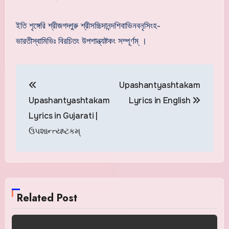
ইতি শৃঙ্গেরি শ্রীজগদ্গুরু শ্রীসচ্চিদানন্দশিবাভিনবনৃসিংহ-
ভারতীস্বামিভিঃ বিরচিতং উপশান্ত্যষ্টকং সম্পূর্ণম্ ।
Post
Upashantyashtakam
navigation
Upashantyashtakam
Lyrics in English
Lyrics in Gujarati |
ઉપશાન્ત્યષ્ટકમ્
Related Post