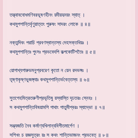
তত্ত্বাববোধমণিবরভূষণহীনং য়দীয়হৃদয়ং স্যাত্ ।
কথমুপশান্তির্বৃণুয়াত্তং পুরুষং সাদরং লোকে ॥ ৪॥
নক্তন্দিবং পরাচি প্রবণস্বান্তস্য দেহসক্তধিয়ঃ ।
কথমুপশান্তিঃ পুংসঃ প্রভবেদপি কল্পকোটিশতৈঃ ॥ ৫॥
য়োগাখ্যগারুডমনুপ্রবরেণ কৃতো ন য়েন রদভঙ্গঃ ।
তৃষ্ণাকৃষ্ণভুজঙ্গ্যাঃ কথমুপশান্তির্ভবেত্তস্য ॥ ৬॥
সুতগেহমিত্রতরুণীপ্রভৃতিষু য়স্যাস্তি দৃঢতরঃ স্নেহঃ ।
স কথমুপশান্তিবিষয়ামপি গাথাং গাতুমীশ্বরঃ স্যাদ্ভো ॥ ৭॥
সন্ত্যজতি নৈব কর্মাণ্যখিলান্যবিগীতমার্গেণ ।
সশিখং চ য়জ্ঞসূত্রং য়ঃ স কথং শান্তিভাজনং প্রভবেত্ ॥ ৮॥