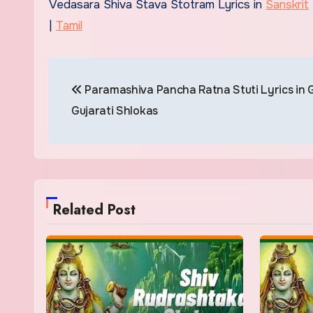
Vedasara Shiva Stava Stotram Lyrics in
Sanskrit
|
Tamil
Post
Paramashiva Pancha Ratna Stuti Lyrics in Gu
navigation
Gujarati Shlokas
Related Post