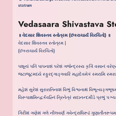
stotram
Vedasaara Shivastava Sto
॥ વેદસાર શિવસ્તવ સ્તોત્રમ (છંકરાચાર્ય વિરચિતો) ॥
વેદસાર શિવસ્તવ સ્તોત્રમ |
(છંકરાચાર્ય વિરચિતો)
પશૂનાં પતિં પાપનાશં પરેશં ગજેન્દ્રસ્ય કૃત્તિં વસાનં વરેણ
જટાજૂટમધ્યે સ્ફુરદ્ગાઙ્ગવારિં મહાદેવમેકં સ્મરામિ સ્મર
મહેશં સુરેશં સુરારાતિનાશં વિભું વિશ્વનાથં વિભૂત્યઙ્ગભૂષ
વિરૂપાક્ષમિન્દ્વર્કવહ્નિં ત્રિનેત્રં સદાનન્દમીડે પ્રભું પ
ગિરીશં ગણેશં ગલે નીલવર્ણં ગવેન્દ્રાધિરૂઢં ગુણાતીતરૂપમ