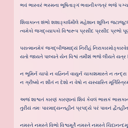
ભવં ભાસ્વરં ભસ્મના ભૂષિતાઙ્ગં ભવાનીકળત્રં ભજે પઞ્
શિવાકાન્ત શંભો શશાઙ્કાર્ધમૌલે મહેશાન શૂલિન જટાજૂટધ
ત્વમેકો જગદ્વ્યાપકો વિશ્વરૂપ પ્રસીદ પ્રસીદ પ્રભો પૂ
પરાત્માનમેકં જગદ્બીજમાદ્યં નિરીહં નિરાકારમોઙ્કારવે
યતો જાયતે પાલ્યતે યેન વિશ્વં તમીશં ભજે લીયતે યત્ર 
ન ભૂમિર્ન ચાપો ન વહ્નિર્ન વાયુર્ન ચાકાશમાસ્તે ન તન્દ્રા
ન ગ્રીષ્મો ન શીતં ન દેશો ન વેષો ન યસ્યાસ્તિ મૂર્તિસ્ત્રિમૂ
અજં શાશ્વતં કારણં કારણાનાં શિવં કેવલં ભાસકં ભાસકા
તુરીયં તમઃ પારમાદ્યન્તહીનં પ્રપદ્યે પરં પાવનં દ્વૈતહ
નમસ્તે નમસ્તે વિભો વિશ્વમૂર્તે નમસ્તે નમસ્તે ચિદાનન્દમૂર્