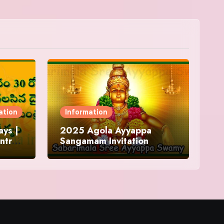
ation
Information
ys |
2025 Agola Ayyappa
ntra
Sangamam Invitation
and