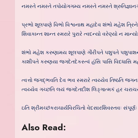
નમસ્તે નમસ્તે તપોયોગગમ્ય નમસ્તે નમસ્તે શ્રુતિજ્ઞાન
પ્રભો શૂલપાણે વિભો વિશ્વનાથ મહાદેવ શંભો મહેશ ત્રિને
શિવાકાન્ત શાન્ત સ્મરારે પુરારે ત્વદન્યો વરેણ્યો ન માન્
શંભો મહેશ કરુણામય શૂલપાણે ગૌરીપતે પશુપતે પશુપાશ
કાશીપતે કરુણયા જગદેતદેકસ્ત્વં હંસિ પાસિ વિદધાસિ મહ
ત્વત્તો જગદ્ભવતિ દેવ ભવ સ્મરારે ત્વય્યેવ તિષ્ઠતિ જગન
ત્વય્યેવ ગચ્છતિ લયં જગદેતદીશ લિઙ્ગાત્મકં હર ચરાચ
ઇતિ શ્રીમચ્છંકરાચાર્યવિરચિતો વેદસારશિવસ્તવઃ સંપૂર્ણઃ
Also Read: