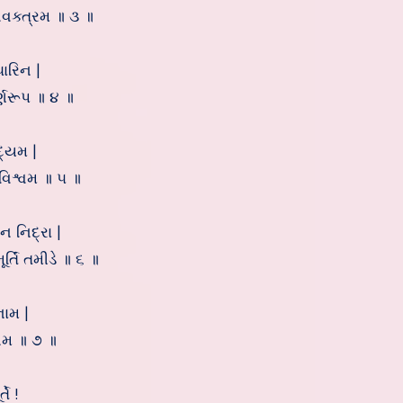
ચવક્ત્રમ ॥ ૩ ॥
ારિન |
ર્ણરૂપ ॥ ૪ ॥
દ્યમ |
વિશ્વમ ॥ ૫ ॥
 ન નિદ્રા |
ર્તિં તમીડે ॥ ૬ ॥
નામ |
ીનમ ॥ ૭ ॥
તે !