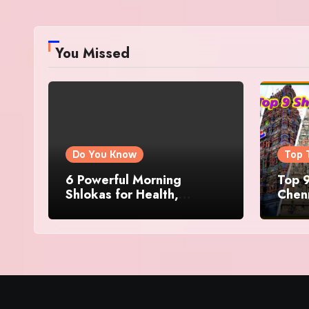
You Missed
Do You Know
Top 
6 Powerful Morning
Top 9
Shlokas for Health,
Chenn
Prosperity, Peace of Mind
Famo