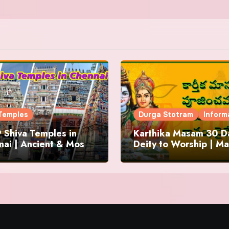
Temples
Durga Stotram
Inform
 Shiva Temples in
Karthika Masam 30 Da
ai | Ancient & Most
Deity to Worship | Ma
us
to Chant | Donations 
Offering