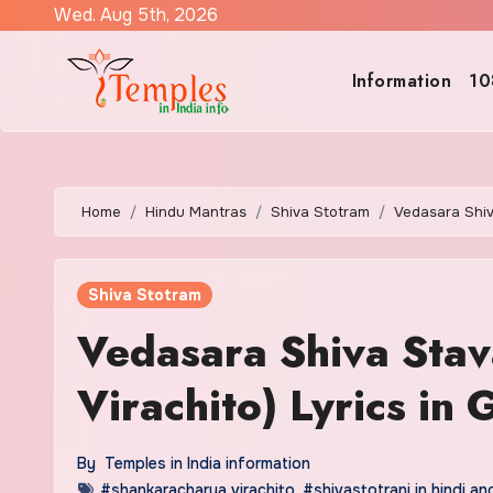
Skip
Wed. Aug 5th, 2026
to
content
Information
10
Home
Hindu Mantras
Shiva Stotram
Vedasara Shiva
Shiva Stotram
Vedasara Shiva Sta
Virachito) Lyrics in 
By
Temples in India information
#shankaracharya virachito
,
#shivastotrani in hindi and