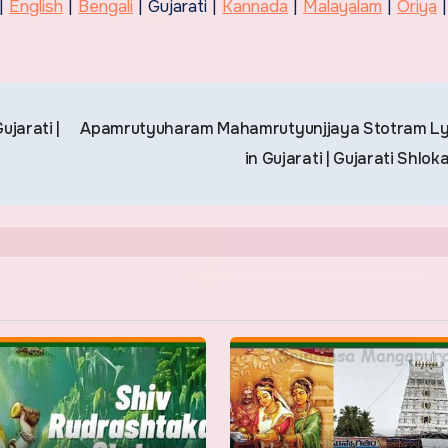
|
English
|
Bengali
| Gujarati |
Kannada
|
Malayalam
|
Oriya
jarati |
Apamrutyuharam Mahamrutyunjjaya Stotram Ly
in Gujarati | Gujarati Shlok