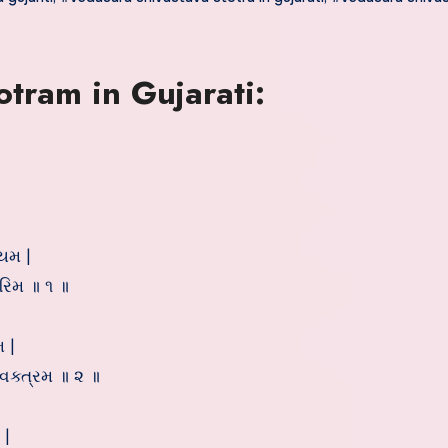
tram in Gujarati:
્યમ |
ારિમ ॥ ૧ ॥
મ |
ઞ્ચવક્ત્રમ ॥ ૨ ॥
 |