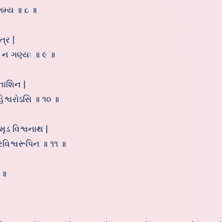
ગમ્ય ॥ ૮ ॥
ત્ર |
યો ન ગણ્યઃ ॥ ૯ ॥
નાશિન |
ેશ્વરોઽસિ ॥ ૧૦ ॥
મૃડ વિશ્વનાથ |
રવિશ્વરૂપિન ॥ ૧૧ ॥
 ॥