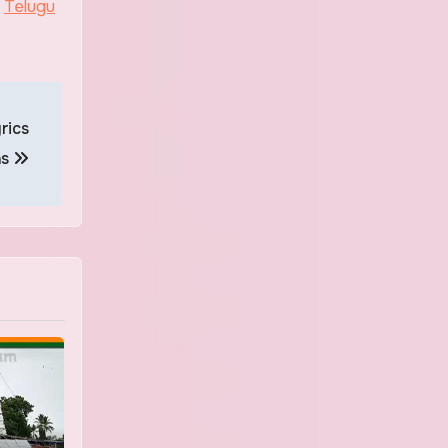
|
Telugu
rics
as