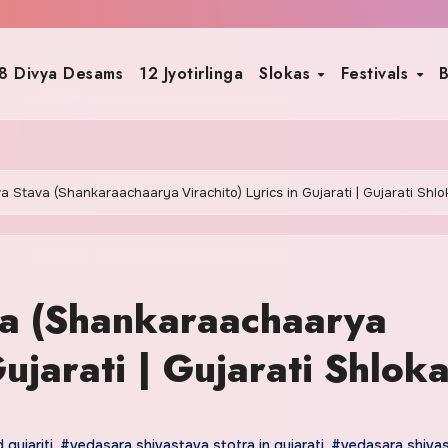
8 Divya Desams
12 Jyotirlinga
Slokas
Festivals
B
 Stava (Shankaraachaarya Virachito) Lyrics in Gujarati | Gujarati Shlo
va (Shankaraachaarya
Gujarati | Gujarati Shlok
 gujariti
,
#vedasara shivastava stotra in gujarati
,
#vedasara shiva