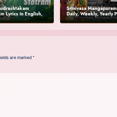
Rudrashtakam
Srinivasa Mangapuram
m Lyrics in English,
Daily, Weekly, Yearly 
ts
/ Sevas Timings
fields are marked
*