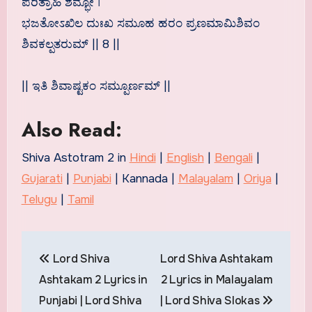
ಪರಿತ್ರಾಹಿ ಶಮ್ಭೋ ।
ಭಜತೋಽಖಿಲ ದುಃಖ ಸಮೂಹ ಹರಂ ಪ್ರಣಮಾಮಿಶಿವಂ
ಶಿವಕಲ್ಪತರುಮ್ || 8 ||
|| ಇತಿ ಶಿವಾಷ್ಟಕಂ ಸಮ್ಪೂರ್ಣಮ್ ||
Also Read:
Shiva Astotram 2 in
Hindi
|
English
|
Bengali
|
Gujarati
|
Punjabi
| Kannada |
Malayalam
|
Oriya
|
Telugu
|
Tamil
Post
Lord Shiva
Lord Shiva Ashtakam
navigation
Ashtakam 2 Lyrics in
2 Lyrics in Malayalam
Punjabi | Lord Shiva
| Lord Shiva Slokas