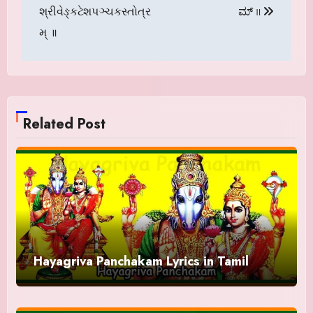
શ્રીવેઙ્કટેશપઞ્ચકસ્તોત્ર
ಮ್ ॥
મ્ ॥
Related Post
Hayagriva Panchakam Lyrics in Tamil