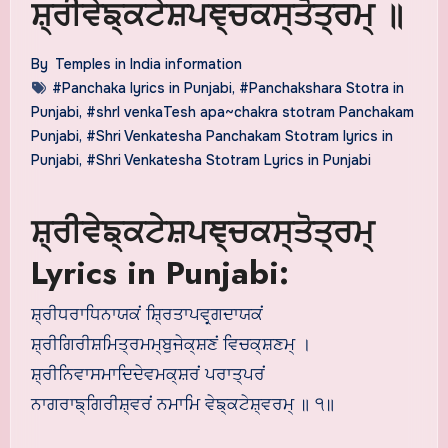
ਸ਼੍ਰੀਵੇਙ੍ਕਟੇਸ਼ਪਞ੍ਚਕਸ੍ਤੋਤ੍ਰਮ੍ ॥
By
Temples in India information
#Panchaka lyrics in Punjabi
,
#Panchakshara Stotra in
Punjabi
,
#shrI venkaTesh apa~chakra stotram Panchakam
Punjabi
,
#Shri Venkatesha Panchakam Stotram lyrics in
Punjabi
,
#Shri Venkatesha Stotram Lyrics in Punjabi
ਸ਼੍ਰੀਵੇਙ੍ਕਟੇਸ਼ਪਞ੍ਚਕਸ੍ਤੋਤ੍ਰਮ੍
Lyrics in Punjabi:
ਸ਼੍ਰੀਧਰਾਧਿਨਾਯਕਂ ਸ਼੍ਰਿਤਾਪਵਰ੍ਗਦਾਯਕਂ
ਸ਼੍ਰੀਗਿਰੀਸ਼ਮਿਤ੍ਰਮਮ੍ਬੁਜੇਕ੍ਸ਼ਣਂ ਵਿਚਕ੍ਸ਼ਣਮ੍ ।
ਸ਼੍ਰੀਨਿਵਾਸਮਾਦਿਦੇਵਮਕ੍ਸ਼ਰਂ ਪਰਾਤ੍ਪਰਂ
ਨਾਗਰਾਙ੍ਗਿਰੀਸ਼੍ਵਰਂ ਨਮਾਮਿ ਵੇਙ੍ਕਟੇਸ਼੍ਵਰਮ੍ ॥ ੧॥