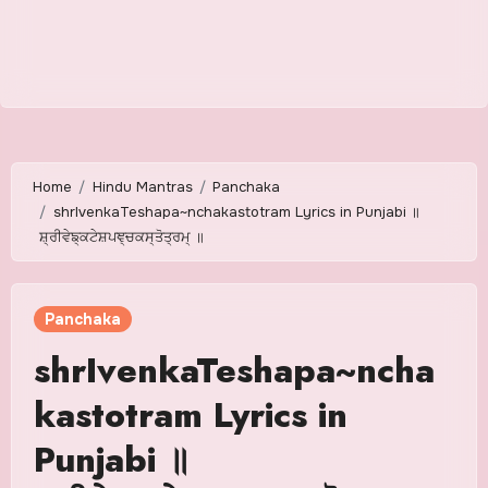
Home
Hindu Mantras
Panchaka
shrIvenkaTeshapa~nchakastotram Lyrics in Punjabi ॥
ਸ਼੍ਰੀਵੇਙ੍ਕਟੇਸ਼ਪਞ੍ਚਕਸ੍ਤੋਤ੍ਰਮ੍ ॥
Panchaka
shrIvenkaTeshapa~ncha
kastotram Lyrics in
Punjabi ॥