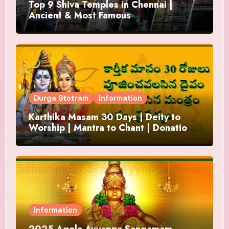
Top 9 Shiva Temples in Chennai |
Ancient & Most Famous
Durga Stotram
Information
Karthika Masam 30 Days | Deity to
Worship | Mantra to Chant | Donations
and Offering
Information
2025 Agola Ayyappa Sangamam