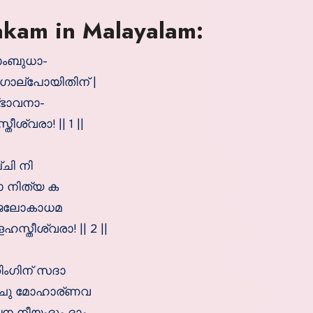
akam in Malayalam:
പാംബുധാ-
ഗോല്പോയിതിന് |
്ഭാവനാ-
്വരാ! || 1 ||
ചി നി
ോ നിത്യ ക
ാജലോകാധമ
്തീശ്വരാ! || 2 ||
ിംഗിന് സദാ
ംബംചു മോഹാര്ണവ
ന നീയംദും ദാം