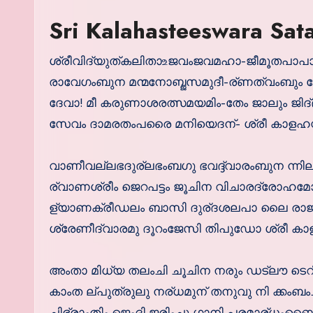
Sri Kalahasteeswara Sat
ശ്രീവിദ്യുത്കലിതാ‌உജവംജവമഹാ-ജീമൂതപാ
രാവേഗംബുന മന്മനോബ്ജസമുദീ-ര്ണത്വംബും 
ദേവാ! മീ കരുണാശരത്സമയമിം-തേം ജാലും ജിദ
സേവം ദാമരതംപരൈ മനിയെദന്- ശ്രീ കാളഹസ്തീശ
വാണീവല്ലഭദുര്ലഭംബഗു ഭവദ്ദ്വാരംബുന ന്നില്
ര്വാണശ്രീം ജെറപട്ടം ജൂചിന വിചാരദ്രോഹമ
ള്യാണക്രീഡലം ബാസി ദുര്ദശലപാ ലൈ ര
ശ്രേണീദ്വാരമു ദൂറംജേസി തിപുഡോ ശ്രീ കാളഹസ
അംതാ മിധ്യ തലംചി ചൂചിന നരും ഡട്ലൗ ടെറ
കാംത ല്പുത്രുലു നര്ധമുന് തനുവു നി ക്ക
ചിഭ്രാംതിം ജെംദി ജരിംചു ഗാനി പരമാര്ധംബൈ