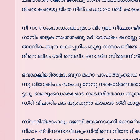
ജിംതാകംതയു ജിംത നില്പംഡുഗദാ ശ്രീ കാളഹസ്ത
നീ നാ സംദൊഡംബാടുമാട വിനുമാ നീചേത ജീ
ഗാനിം ബട്ടക സംതതംബു മദി വേഡ്കം ഗൊല്തു
ത്നാനീകംബുന കൊപ്പഗിംപകുമു നന്നാപാടീയേ 
ജീനൊല്ലം ഗരി നൊല്ല നൊല്ല സിരുലന് ശ്രീ ക
ഭവകേലീമദിരാമദംബുന മഹാ പാപാത്മുംഡൈ 
ന്നു വിവേകിംപം ഡടംചു നേനു നരകാര്ണോ
ട്ടവു; ബാലുംഡൊകചോട നാടതമിതോഡ ന്നൂതം
ഡ്രി വിചാരിംപക യുംഡുനാ കടകടാ ശ്രീ കാളഹസ്
സ്വാമിദ്രോഹമും ജേസി യേനൊകനി ഗൊല്
നീമാട ന്വിനനൊല്ലകുംഡിതിനൊ നിന്നേ ദിക