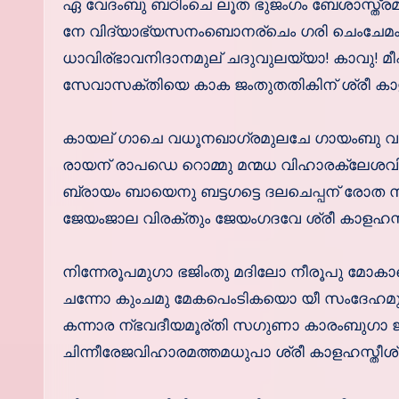
ഏ വേദംബു ബഠിംചെ ലൂത ഭുജംഗം ബേശാസ്ത്ര
നേ വിദ്യാഭ്യസനംബൊനര്ചെം ഗരി ചെംചേമ
ധാവിര്ഭാവനിദാനമുല് ചദുവുലയ്യാ! കാവു! 
സേവാസക്തിയെ കാക ജംതുതതികിന് ശ്രീ കാളഹസ്
കായല് ഗാചെ വധൂനഖാഗ്രമുലചേ ഗായംബു വ
രായന് രാപഡെ റൊമ്മു മന്മധ വിഹാരക്ലേശവി
ബ്രായം ബായെനു ബട്ടഗട്ടെ ദലചെപ്പന് രോത
ജേയംജാല വിരക്തും ജേയംഗദവേ ശ്രീ കാളഹസ്തീശ
നിന്നേരൂപമുഗാ ഭജിംതു മദിലോ നീരൂപു മോകാല
ചന്നോ കുംചമു മേകപെംടികയൊ യീ സംദേഹമുല്
കന്നാര ന്ഭവദീയമൂര്തി സഗുണാ കാരംബുഗാ 
ചിന്നീരേജവിഹാരമത്തമധുപാ ശ്രീ കാളഹസ്തീശ്വരാ