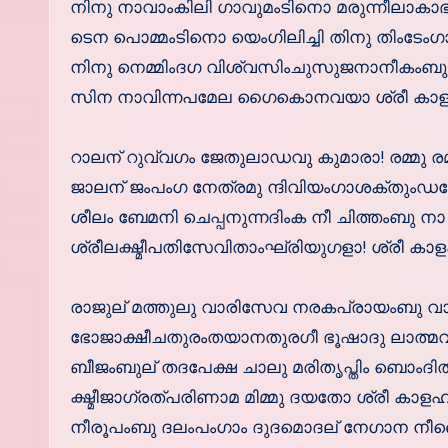
നിനു നാവാംകിലി ഗാവുമംടിനൊ മരുന്നീലാകാഭ്
ടെന പൊമ്മംടിനൊ യെംഗിലിച്ചി തിനു തിംടേം
നിനു നെമ്മിംദഗ വിശ്വസിംചുസുജനാനീകംബു 
സിന നാവിന്നപമേല ഗൈകൊനവയാ ശ്രീ കാളഹസ്ത
റാലന് റുവ്വഗം ജേതുലാഡവു കുമാരാ! രമ്മു രമ
ജാലന് ജംപംഗ നേത്രമു ന്ദിവിയംഗാശക്തുംഡ
ശീലം ബേമനി ചെപ്പനുന്നദിംക നീ ചിത്തംബു ന
ശ്രീലക്ഷ്മീപതിസേവിതാംഘ്രിയുഗളാ! ശ്രീ കാളഹസ
രാജുല് മത്തുലു വാരിസേവ നരകപ്രായംബു വാര
ഭോജാക്ഷീചതുരംതയാനതുരഗീ ഭൂഷാദു ലാത്മ
ബീജംബുല് തദപേക്ഷ ചാലു മരിതൃപ്തിം ബൊംദി
ക്ഷ്മീജാഗ്രത്പരിണാമ മിമ്മു ദയതോ ശ്രീ കാളഹസ്ത
നീരൂപംബു ദലംപംഗാം ദുദമൊദല് നേഗാന 