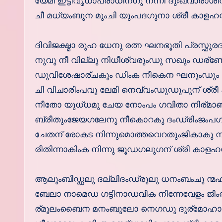
യേമീ ഇട്ടിവൃധാപരാധിനഗു നന്നീ ദുഃഖവാരാശി
ചീ മധ്യംബുന മുംചി യുംപദഗുനാ ശ്രീ കാളഹസ്തീ
ദിവിജക്ഷ്മാ രുഹ ധേനു രത്ന ഘനഭൂതി പ്രസ്ഫുര
നുവു നീ വില്ലു നിധീശ്വരുംഡു സഖും ഡര്
ഡുവിശേഷാര്ചകും ഡിംക നീകെന ഘനുംഡും ഗല
ചി വിചാരിംപവു ലേമി നെവ്വംഡുഡുപുന് ശ്രീ കാ
നീതോ യുധ്ധമു ചേയ നോംപം ഗവിതാ നിര്മാണ
ബ്രീതുംജേയഗലേനു നീകൊറകു ദംഡ്രിംജംപഗ
ചേതന് രോകട നിന്നുമൊത്തവെറതുംജീകാകു ന
രീതിന്നാകിംക നിന്നു ജൂഡഗലുഗന് ശ്രീ കാളഹസ്ത
ആലുംബിഡ്ഡലു ദല്ലിദംഡ്രുലു ധനംബംചു ന്
ബേലാ നാമെഡ ഗട്ടിനാഡവിക നിന്നേവേളം ജിംത
ര്മൂലംബൈന മനംബുലോ നെഗഡു ദുര്മോഹാബ്ധ