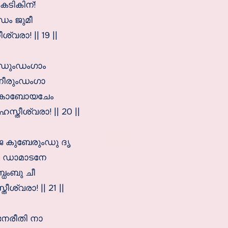
േടികിന്!
ംഡം ജുമീ
വരാ! || 19 ||
േഡുംഡംഗാം
നീരുംഡംഗാ
ംപകാബോയചേം
്തീശ്വരാ! || 20 ||
ൈ കുബേരുംഡു ദൃ
ും ഡാമാടനേ
ധംബു ചീ
്വരാ! || 21 ||
േരീതി നാ