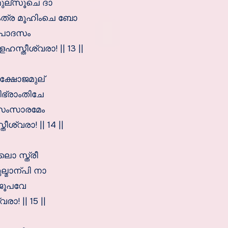
മുല്സൂചെ ദാ
ംത്ര മൂഹിംചെ ബോ
മീപാദസം
തീശ്വരാ! || 13 ||
ക്ഷോജമുല്
ഭ്രാംതിചേ
 സംസാരമേം
്വരാ! || 14 ||
ൊ സ്ത്രീ
മാന്പി നാ
ജൂപവേ
! || 15 ||