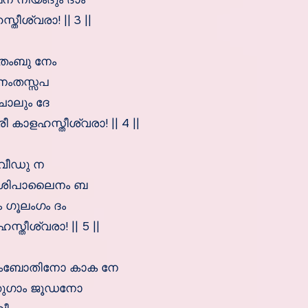
ീശ്വരാ! || 3 ||
തംബു നേം
 നംതസ്സപ
ചാലും ദേ
ാളഹസ്തീശ്വരാ! || 4 ||
വീഡു ന
രാശിപാലൈനം ബ
 ഗൂലംഗം ദം
തീശ്വരാ! || 5 ||
വംബോതിനോ കാക നേ
്കുഗാം ജൂഡനോ