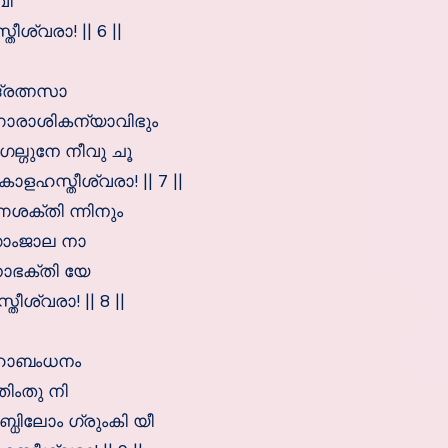
വീ
ശ്വരാ! || 6 ||
ദ്രത്നസാ
ണോരാശികന്യാവിഭും
്ഗുനേ നീവു ചൂ
ളഹസ്തീശ്വരാ! || 7 ||
ശക്തി ന്നിനും
ാംജാല നാ
ാഭക്തി യേ
ീശ്വരാ! || 8 ||
മഹാബംധനം
ിംതു നി
ിലോം ഗ്രുംകി യീ