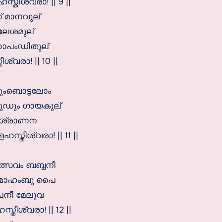
തീശ്വരാ! || 9 ||
 മാനവുല്
്ലേശമുല്
മഹാപംഡിതുല്
വരാ! || 10 ||
ഡുംബൊട്ടലോം
പുഡും ഗായകുല്
വിശ്രാണന
തീശ്വരാ! || 11 ||
്സവം ബബ്ബനീ
രമോഹംബു പൈ
പനീ മേലുവ
ീശ്വരാ! || 12 ||