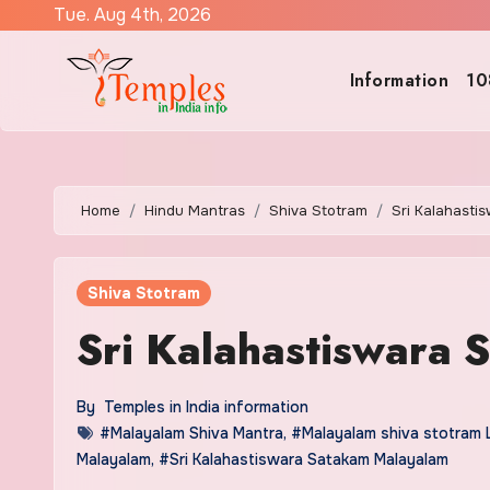
Skip
Tue. Aug 4th, 2026
to
content
Information
10
Home
Hindu Mantras
Shiva Stotram
Sri Kalahasti
Shiva Stotram
Sri Kalahastiswara 
By
Temples in India information
#Malayalam Shiva Mantra
,
#Malayalam shiva stotram 
Malayalam
,
#Sri Kalahastiswara Satakam Malayalam