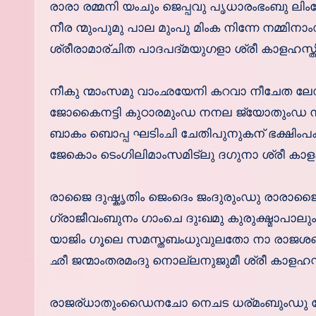
രാരാ രമ്മനി യംചും ജെപ്പവു പൃധാരംഭംബു ലിംക
നീര ന്മുംപുമു പാല മുംപു മിംക നിന്നേ നമ്മിനാ
ശ്രീരാമാര്ചിത പാദപദ്മയുഗളാ ശ്രീ കാളഹസ്തീശ്
നീകു ന്മാംസമു വാംഛയേനി കറവാ നീചേത ല
ജോകൈനട്ടി കുഠാരമുംഡ നനല ജ്യോതുംഡ 
ബാകം ബൊപ്പ ഘടിംചി ചേതിപുനുകന് ഭക്ഷി
ജേകൊം ടെംഗിലിമാംസമിട്ലു ദഗുനാ ശ്രീ കാളഹസ
രാജൈ ദുഷ്കൃതിം ജെംദെം ജംദുരുംഡു രാരാജ
ഗ്രാജീവംബുനം ഗാംചെ ദുഃഖമു കുരുക്ഷ്മാപാല
യാജിം ഗൂലെ സമസ്തബംധുവുലതോ നാ രാജശബ്
ഛീ ജന്മാംതരമംദു നൊല്ലനുജുമീ ശ്രീ കാളഹസ്തീശ
രാജര്ധാതുംഡൈനചോ നെചട ധര്മംബുംഡു ന