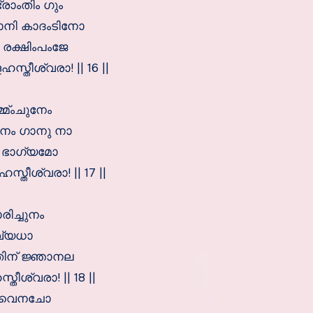
രാംതിം ഗും
ഗാനി കാദംടിനോ
രക്ഷിംപംജേ
ീശ്വരാ! || 16 ||
്മ്ംചുനേം
നേം ഗാനു നാ
ാ ഭാഗ്യമോ
്തീശ്വരാ! || 17 ||
ിച്ചുനം
വ്യധാ
തിന് ജ്ഞാനല
ീശ്വരാ! || 18 ||
നീവൈനചോ