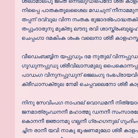
ശീലാമാലപു ജിംത നെട്ലുഡിപെദോ ശ്രീ കാളഹസ്
നിപ്പൈ പാതകതൂലശൈല മഡചുന് നീനാമമുന്
തപ്പന് ദവ്വുല വിന്ന നംതക ഭുജാദര്പോദ്ധതക
തപ്പുംദാരുനു മുക്തു ലൗദു രവി ശാസ്ത്രംബുല്
ചെപ്പംഗാ ദമകിംക ശംക വലെനാ ശ്രീ കാളഹസ്തീശ്
വീഡെംബബ്ബിന യപ്പുഡും ദമ നുതുല് വിന്നപ്പു
ഗൂഡുന്നപ്പുഡു ശ്രീവിലാസമുലു പൈകൊന്നപ്
പാഡംഗ വിനുനപ്പുഡുന് ജെലംഗു ദംഭപ്രായ
ക്രീഡാസക്തുല നേമി ചെപ്പവലെനോ ശ്രീ കാളഹസ്
നിനു സേവിംപഗ നാപദല് വൊഡമനീ നിത്യോത
ജനമാത്രുംഡനനീ മഹാത്മു ഡനനീ സംസാ
കൊനനീ ജ്ഞാനമു ഗല്ഗനീ ഗ്രഹഗനുല് ഗുംദിം
ച്ചിന രാനീ യവി നാകു ഭൂഷണമുലോ ശ്രീ കാളഹസ്ത