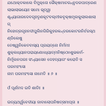
ଯଥୋକ୍ତକାଲେ ବିମୁକ୍ତୋ ଭୈକ୍ଷମାଚରନ୍ନୁଦରପାତ୍ରେଣ
ଲାଭାଲାଭୟୋଃ ସମୋ ଭୂତ୍ୱା
ଶୂନ୍ୟାଗାରଦେବଗୃହତୃଣକୂଟବଲ୍ମୀକବୃକ୍ଷମୂଲକୁଲାଲଶାଲା
ଗ୍
ନିହୋତ୍ରଗୃହନଦୀପୁଲିନଗିରିକୁହରକନ୍ଦରକୋଟରନିର୍ଝରସ୍ଥ
ଣ୍ଡିଲେଷୁ
ତେଷ୍ୱନିକେତବାସ୍ୟ ପ୍ରୟତ୍ନୋ ନିର୍ମମଃ
ଶୁକ୍ଲଧ୍ୟାନପରାୟଣୋଽଧ୍ୟାତ୍ମନିଷ୍ଠୋଽଶୁଭକର୍ମ-
ନିର୍ମୂଲନପରଃ ସଂନ୍ୟାସେନ ଦେହତ୍ୟାଗଂ କରୋତି ସ
ପରମହଂସୋ
ନାମ ପରମହଂସୋ ନାମେତି ॥ ୬ ॥
ଓଁ ପୂର୍ଣମଦ ଇତି ଶାତିଃ ॥
ଇତ୍ୟଥର୍ୱବେଦୀୟା ଜାବାଲୋପନିଷତ୍ସମାପ୍ତା ॥