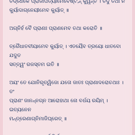
ତଦ୍ଧୈକେ ପ୍ରାଜାପତ୍ୟାମେବେଷ୍ଟି,ନ୍ କୁର୍ୱନ୍ତି । ତଦୁ ତଥା ନ
କୁର୍ୟାଦାଗ୍ନେୟୀମେବ କୁର୍ୟାତ୍ ॥
ଅଗ୍ନିର୍ହ ବୈ ପ୍ରାଣଃ ପ୍ରାଣମେବ ତଥା କରୋତି ॥
ତ୍ରୈଧାତବୀୟାମେବ କୁର୍ୟାତ୍ । ଏତୟୈବ ତ୍ରୟୋ ଧାତବୋ
ଯଦୁତ
ସତ୍ତ୍ୱଂ ରଜସ୍ତମ ଇତି ॥
ଅୟଂ ତେ ଯୋନିରୃତ୍ୱିଜୋ ଯତୋ ଜାତଃ ପ୍ରାଣାଦରୋଚଥାଃ ।
ତଂ
ପ୍ରାଣଂ ଜାନନ୍ନଗ୍ନ ଆରୋହାଥା ନୋ ବର୍ଧୟ ରୟିମ୍ ।
ଇତ୍ୟନେନ
ମନ୍ତ୍ରେଣାଗ୍ନିମାଜିଘ୍ରେତ୍ ॥