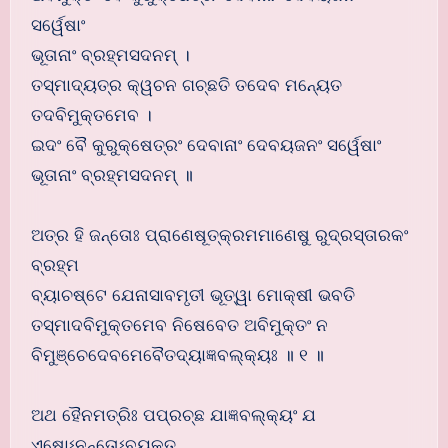
ସର୍ୱେଷାଂ
ଭୂତାନାଂ ବ୍ରହ୍ମସଦନମ୍ ।
ତସ୍ମାଦ୍ୟତ୍ର କ୍ୱଚନ ଗଚ୍ଛତି ତଦେବ ମନ୍ୟେତ
ତଦବିମୁକ୍ତମେବ ।
ଇଦଂ ବୈ କୁରୁକ୍ଷେତ୍ରଂ ଦେବାନାଂ ଦେବୟଜନଂ ସର୍ୱେଷାଂ
ଭୂତାନାଂ ବ୍ରହ୍ମସଦନମ୍ ॥
ଅତ୍ର ହି ଜନ୍ତୋଃ ପ୍ରାଣେଷୂତ୍କ୍ରମମାଣେଷୁ ରୁଦ୍ରସ୍ତାରକଂ
ବ୍ରହ୍ମ
ବ୍ୟାଚଷ୍ଟେ ଯେନାସାବମୃତୀ ଭୂତ୍ୱା ମୋକ୍ଷୀ ଭବତି
ତସ୍ମାଦବିମୁକ୍ତମେବ ନିଷେବେତ ଅବିମୁକ୍ତଂ ନ
ବିମୁଞ୍ଚେଦେବମେବୈତଦ୍ୟାଜ୍ଞବଲ୍କ୍ୟଃ ॥ ୧ ॥
ଅଥ ହୈନମତ୍ରିଃ ପପ୍ରଚ୍ଛ ଯାଜ୍ଞବଲ୍କ୍ୟଂ ଯ
ଏଷୋଽନନ୍ତୋଽବ୍ୟକ୍ତ