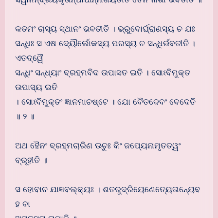
କତମଂ ଚାସ୍ୟ ସ୍ଥାନଂ ଭବତୀତି । ଭ୍ରୁବୋର୍ଘ୍ରାଣସ୍ୟ ଚ ଯଃ
ସନ୍ଧିଃ ସ ଏଷ ଦ୍ୟୌର୍ଲୋକସ୍ୟ ପରସ୍ୟ ଚ ସନ୍ଧିର୍ଭବତୀତି ।
ଏତଦ୍ୱୈ
ସନ୍ଧିଂ ସନ୍ଧ୍ୟାଂ ବ୍ରହ୍ମବିଦ ଉପାସତ ଇତି । ସୋଽବିମୁକ୍ତ
ଉପାସ୍ୟ ଇତି
। ସୋଽବିମୁକ୍ତଂ ଜ୍ଞାନମାଚଷ୍ଟେ । ଯୋ ବୈତଦେବଂ ବେଦେତି
॥ ୨ ॥
ଅଥ ହୈନଂ ବ୍ରହ୍ମଚାରିଣ ଊଚୁଃ କିଂ ଜପ୍ୟେନାମୃତତ୍ୱଂ
ବ୍ରୂହୀତି ॥
ସ ହୋବାଚ ଯାଜ୍ଞବଲ୍କ୍ୟଃ । ଶତରୁଦ୍ରିୟେଣେତ୍ୟେତାନ୍ୟେବ
ହ ବା