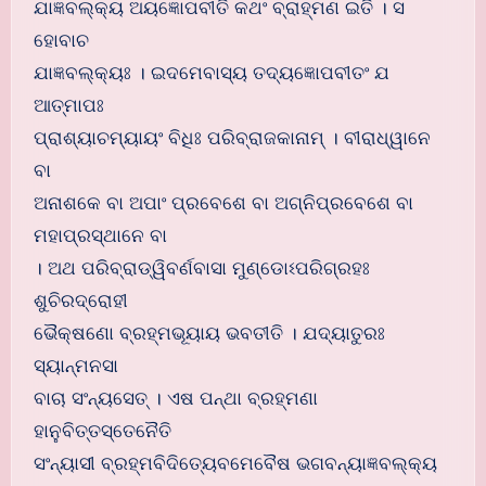
ଯାଜ୍ଞବଲ୍କ୍ୟ ଅୟଜ୍ଞୋପବୀତି କଥଂ ବ୍ରାହ୍ମଣ ଇତି । ସ
ହୋବାଚ
ଯାଜ୍ଞବଲ୍କ୍ୟଃ । ଇଦମେବାସ୍ୟ ତଦ୍ୟଜ୍ଞୋପବୀତଂ ଯ
ଆତ୍ମାପଃ
ପ୍ରାଶ୍ୟାଚମ୍ୟାୟଂ ବିଧିଃ ପରିବ୍ରାଜକାନାମ୍ । ବୀରାଧ୍ୱାନେ
ବା
ଅନାଶକେ ବା ଅପାଂ ପ୍ରବେଶେ ବା ଅଗ୍ନିପ୍ରବେଶେ ବା
ମହାପ୍ରସ୍ଥାନେ ବା
। ଅଥ ପରିବ୍ରାଡ୍ୱିବର୍ଣବାସା ମୁଣ୍ଡୋଽପରିଗ୍ରହଃ
ଶୁଚିରଦ୍ରୋହୀ
ଭୈକ୍ଷଣୋ ବ୍ରହ୍ମଭୂୟାୟ ଭବତୀତି । ଯଦ୍ୟାତୁରଃ
ସ୍ୟାନ୍ମନସା
ବାଚା ସଂନ୍ୟସେତ୍ । ଏଷ ପନ୍ଥା ବ୍ରହ୍ମଣା
ହାନୁବିତ୍ତସ୍ତେନୈତି
ସଂନ୍ୟାସୀ ବ୍ରହ୍ମବିଦିତ୍ୟେବମେବୈଷ ଭଗବନ୍ୟାଜ୍ଞବଲ୍କ୍ୟ