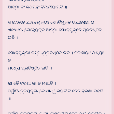
ଆତ୍ମା ତଂ କଥମହଂ ବିଜାନୀୟାମିତି ॥
ସ ହୋବାଚ ଯାଜ୍ଞବଲ୍କ୍ୟଃ ସୋଽବିମୁକ୍ତ ଉପାସ୍ୟୋ ଯ
ଏଷୋଽନନ୍ତୋଽବ୍ୟକ୍ତ ଆତ୍ମା ସୋଽବିମୁକ୍ତେ ପ୍ରତିଷ୍ଠିତ
ଇତି ॥
ସୋଽବିମୁକ୍ତଃ କସ୍ମିନ୍ପ୍ରତିଷ୍ଠିତ ଇତି । ବରଣାୟାଂ ନାଶ୍ୟାଂ
ଚ
ମଧ୍ୟେ ପ୍ରତିଷ୍ଠିତ ଇତି ॥
କା ବୈ ବରଣା କା ଚ ନାଶୀତି ।
ସର୍ୱାନିନ୍ଦ୍ରିୟକୃତାନ୍ଦୋଷାନ୍ୱାରୟତୀତି ତେନ ବରଣା ଭବତି
॥
ସର୍ୱାନିନ୍ଦ୍ରିୟକୃତାନ୍ପାପାନ୍ନାଶୟତୀତି ତେନ ନାଶୀ ଭବତୀତି ॥