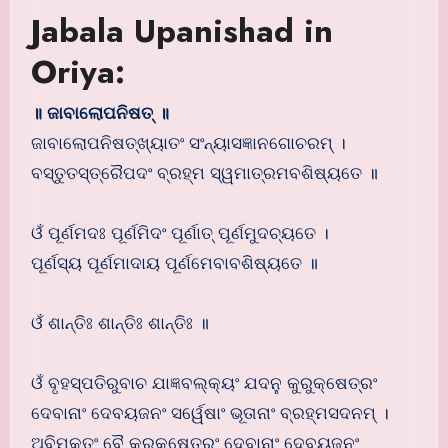
Jabala Upanishad in
Oriya:
॥ ଜାବାଲୋପନିଷତ୍ ॥
ଜାବାଲୋପନିଷତ୍ଖ୍ୟାତଂ ସଂନ୍ୟାସଜ୍ଞାନଗୋଚରମ୍ ।
ବସ୍ତୁତସ୍ତ୍ରୈପଦଂ ବ୍ରହ୍ମ ସ୍ୱମାତ୍ରମବଶିଷ୍ୟତେ ॥
ଓଁ ପୂର୍ଣମଦଃ ପୂର୍ଣମିଦଂ ପୂର୍ଣାତ୍ ପୂର୍ଣମୁଦଚ୍ୟତେ ।
ପୂର୍ଣସ୍ୟ ପୂର୍ଣମାଦାୟ ପୂର୍ଣମେବାବଶିଷ୍ୟତେ ॥
ଓଁ ଶାନ୍ତିଃ ଶାନ୍ତିଃ ଶାନ୍ତିଃ ॥
ଓଁ ବୃହସ୍ପତିରୁବାଚ ଯାଜ୍ଞବଲ୍କ୍ୟଂ ଯଦନୁ କୁରୁକ୍ଷେତ୍ରଂ
ଦେବାନାଂ ଦେବୟଜନଂ ସର୍ୱେଷାଂ ଭୂତାନାଂ ବ୍ରହ୍ମସଦନମ୍ ।
ଅବିମୁକ୍ତଂ ବୈ କୁରୁକ୍ଷେତ୍ରଂ ଦେବାନାଂ ଦେବୟଜନଂ