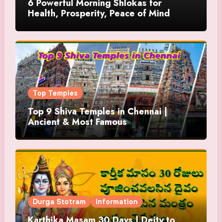
6 Powerful Morning Shlokas for
Health, Prosperity, Peace of Mind
Top Temples
Top 9 Shiva Temples in Chennai |
Ancient & Most Famous
Durga Stotram
Information
Karthika Masam 30 Days | Deity to