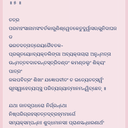
॥ ୫ ॥
ତତ୍ର
ପରମହଂସାନାମସଂବର୍ତକାରୁଣିଶ୍ୱେତକେତୁଦୁର୍ୱାସଋଭୁନିଦାଘଜ
ଡ
ଭରତଦତ୍ତାତ୍ରେୟରୈବତକ-
ପ୍ରଭୃତୟୋଽବ୍ୟକ୍ତଲିଙ୍ଗା ଅବ୍ୟକ୍ତାଚାରା ଅନୁନ୍ମତ୍ତା
ଉନ୍ମତ୍ତବଦାଚରନ୍ତସ୍ତ୍ରିଦଣ୍ଡଂ କମଣ୍ଡଲୁଂ ଶିକ୍ୟଂ
ପାତ୍ରଂ
ଜଲପବିତ୍ରଂ ଶିଖାଂ ଯଜ୍ଞୋପବୀତଂ ଚ ଇତ୍ୟେତତ୍ସର୍ୱଂ
ଭୂଃସ୍ୱାହେତ୍ୟପ୍ସୁ ପରିତ୍ୟଜ୍ୟାତ୍ମାନମନ୍ୱିଚ୍ଛେତ୍ ॥
ଯଥା ଜାତରୂପଧରୋ ନିର୍ଗ୍ରନ୍ଥୋ
ନିଷ୍ପରିଗ୍ରହସ୍ତତ୍ତଦ୍ବ୍ରହ୍ମମାର୍ଗେ
ସମ୍ୟକ୍ସମ୍ପନ୍ନଃ ଶୁଦ୍ଧମାନସଃ ପ୍ରାଣସନ୍ଧାରଣାର୍ଥଂ