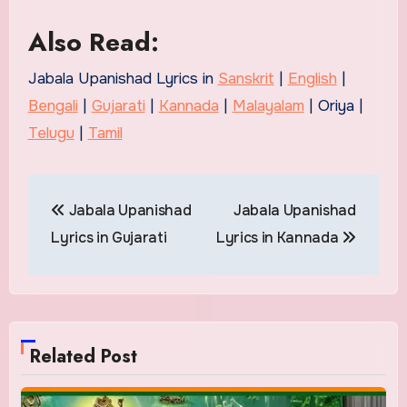
Also Read:
Jabala Upanishad Lyrics in
Sanskrit
|
English
|
Bengali
|
Gujarati
|
Kannada
|
Malayalam
| Oriya |
Telugu
|
Tamil
Post
Jabala Upanishad
Jabala Upanishad
navigation
Lyrics in Gujarati
Lyrics in Kannada
Related Post