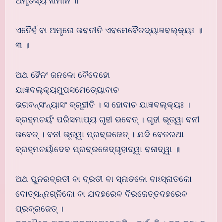
ଅମୃତସ୍ୟ ନାମାନି ॥
ଏତୈର୍ହ ବା ଅମୃତୋ ଭବତୀତି ଏବମେବୈତଦ୍ୟାଜ୍ଞବଲ୍କ୍ୟଃ ॥
୩ ॥
ଅଥ ହୈନଂ ଜନକୋ ବୈଦେହୋ
ଯାଜ୍ଞବଲ୍କ୍ୟମୁପସମେତ୍ୟୋବାଚ
ଭଗବନ୍ସଂନ୍ୟାସଂ ବ୍ରୂହୀତି । ସ ହୋବାଚ ଯାଜ୍ଞବଲ୍କ୍ୟଃ ।
ବ୍ରହ୍ମଚର୍ୟଂ ପରିସମାପ୍ୟ ଗୃହୀ ଭବେତ୍ । ଗୃହୀ ଭୂତ୍ୱା ବନୀ
ଭବେତ୍ । ବନୀ ଭୂତ୍ୱା ପ୍ରବ୍ରଜେତ୍ । ଯଦି ବେତରଥା
ବ୍ରହ୍ମଚର୍ୟାଦେବ ପ୍ରବ୍ରଜେଦ୍ଗୃହାଦ୍ୱା ବନାଦ୍ୱା ॥
ଅଥ ପୁନରବ୍ରତୀ ବା ବ୍ରତୀ ବା ସ୍ନାତକୋ ବାଽସ୍ନାତକୋ
ବୋତ୍ସନ୍ନଗ୍ନିକୋ ବା ଯଦହରେବ ବିରଜେତ୍ତଦହରେବ
ପ୍ରବ୍ରଜେତ୍ ।