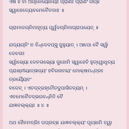
ଏଷ ହ ବା ଅଗ୍ନେର୍ୟୋନିର୍ୟଃ ପ୍ରାଣଃ ପ୍ରାଣଂ ଗଚ୍ଛ
ସ୍ୱାହେତ୍ୟେବମେବୈତଦାହ ॥
ଗ୍ରାମାଦଗ୍ନିମାହୃତ୍ୟ ପୂର୍ୱଦଗ୍ନିମାଘ୍ରାପୟେତ୍ ॥
ଯଦ୍ୟଗ୍ନିଂ ନ ବିନ୍ଦେଦପ୍ସୁ ଜୁହୁୟାତ୍ । ଆପୋ ବୈ ସର୍ୱା
ଦେବତାଃ
ସର୍ୱାଭ୍ୟୋ ଦେବତାଭ୍ୟୋ ଜୁହୋମି ସ୍ୱାହେତି ହୁତ୍ୱୋଧୃତ୍ୟ
ପ୍ରାଶ୍ନୀୟାତ୍ସାଜ୍ୟଂ ହବିରନାମୟଂ ମୋକ୍ଷମନ୍ତ୍ରଃ
ତ୍ରୟ୍ୟୈବଂ
ବଦେତ୍ । ଏତଦ୍ବ୍ରହ୍ମୈତଦୁପାସିତବ୍ୟମ୍ ।
ଏବମେବୈତଦ୍ଭଗବନ୍ନିତି ବୈ
ଯାଜ୍ଞବଲ୍କ୍ୟଃ ॥ ୪ ॥
ଅଥ ହୈନମତ୍ରିଃ ପପ୍ରଚ୍ଛ ଯାଜ୍ଞବଲ୍କ୍ୟଂ ପୃଚ୍ଛାମି ତ୍ୱା