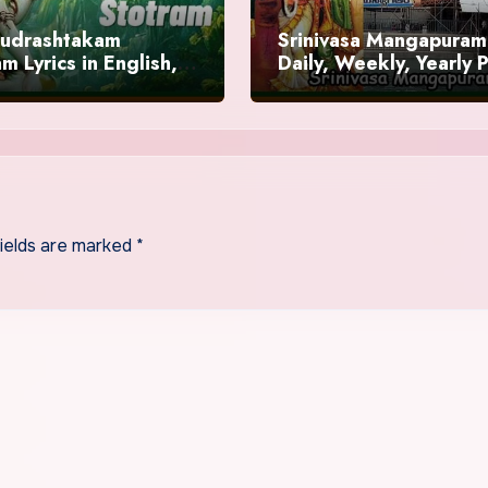
Rudrashtakam
Srinivasa Mangapuram
m Lyrics in English,
Daily, Weekly, Yearly 
ts
/ Sevas Timings
fields are marked
*