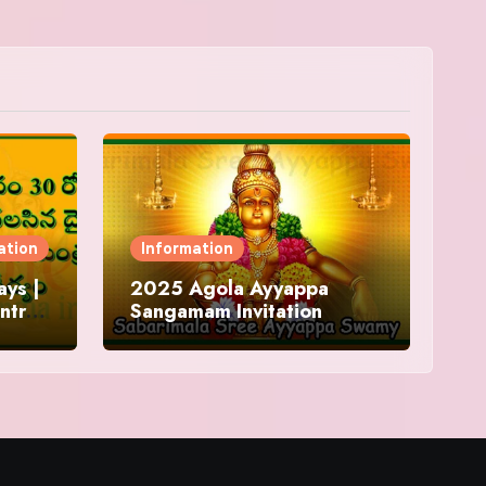
ation
Information
ys |
2025 Agola Ayyappa
ntra
Sangamam Invitation
and