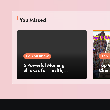
You Missed
Do You Know
Top 
6 Powerful Morning
Top 9
Shlokas for Health,
Chenn
Prosperity, Peace of Mind
Famo