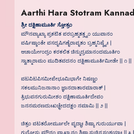
Aarthi Hara Stotram Kannada
ಶ್ರೀ ದಕ್ಷಿಣಾಮೂರ್ತಿ ಸ್ತೋತ್ರಂ
ಮೌನವ್ಯಾಖ್ಯಾ ಪ್ರಕಟಿತ ಪರಬ್ರಹ್ಮತತ್ತ್ವಂ ಯುವಾನಂ
ವರ್ಷಿಷ್ಠಾಂತೇ ವಸದೃಷಿಗಣೈರಾವೃತಂ ಬ್ರಹ್ಮನಿಷ್ಠೈಃ |
ಆಚಾರ್ಯೇಂದ್ರಂ ಕರಕಲಿತ ಚಿನ್ಮುದ್ರಮಾನಂದಮೂರ್ತಿಂ
ಸ್ವಾತ್ಮಾರಾಮಂ ಮುದಿತವದನಂ ದಕ್ಷಿಣಾಮೂರ್ತಿಮೀಡೇ || ೧ ||
ವಟವಿಟಪಿಸಮೀಪೇಭೂಮಿಭಾಗೇ ನಿಷಣ್ಣಂ
ಸಕಲಮುನಿಜನಾನಾಂ ಜ್ಞಾನದಾತಾರಮಾರಾತ್ |
ತ್ರಿಭುವನಗುರುಮೀಶಂ ದಕ್ಷಿಣಾಮೂರ್ತಿದೇವಂ
ಜನನಮರಣದುಃಖಚ್ಛೇದದಕ್ಷಂ ನಮಾಮಿ || ೨ ||
ಚಿತ್ರಂ ವಟತರೋರ್ಮೂಲೇ ವೃದ್ಧಾಃ ಶಿಷ್ಯಾ ಗುರುರ್ಯುವಾ |
ಗುರೋಸ್ತು ಮೌನಂ ವ್ಯಾಖ್ಯಾನಂ ಶಿಷ್ಯಾಸ್ತುಚ್ಛಿನ್ನಸಂಶಯಾಃ || ೩ |