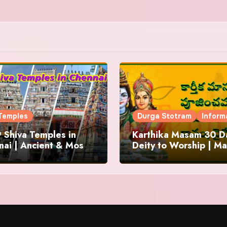
Temples
Durga Stotram
Inform
 Shiva Temples in
Karthika Masam 30 Da
ai | Ancient & Most
Deity to Worship | Ma
us
to Chant | Donations 
Offering