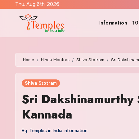
Skip
Thu. Aug 6th, 2026
to
content
Information
10
Home
Hindu Mantras
Shiva Stotram
Sri Dakshinam
Shiva Stotram
Sri Dakshinamurthy S
Kannada
By
Temples in India information