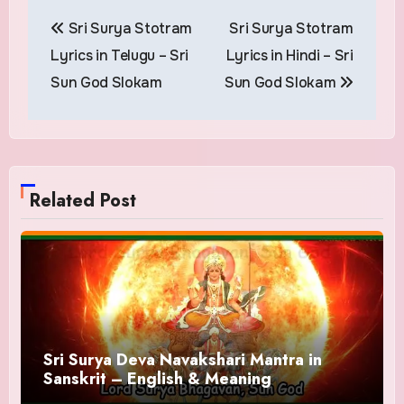
Post
Sri Surya Stotram
Sri Surya Stotram
navigation
Lyrics in Telugu – Sri
Lyrics in Hindi – Sri
Sun God Slokam
Sun God Slokam
Related Post
Sri Surya Deva Navakshari Mantra in
Sanskrit – English & Meaning