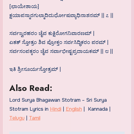
[ಛಾಯೇಶಾಯ]
ಕ್ಷಯಾಪಸ್ಮಾರಗುಲ್ಮಾದಿದುರ್ಧೋಷವ್ಯಾಧಿನಾಶನಮ್ || ೭ ||
ಸರ್ವಜ್ವರಹರಂ ಚೈವ ಕುಕ್ಷಿರೋಗನಿವಾರಣಮ್ |
ಏತತ್ ಸ್ತೋತ್ರಂ ಶಿವ ಪ್ರೋಕ್ತಂ ಸರ್ವಸಿದ್ಧಿಕರಂ ಪರಮ್ |
ಸರ್ವಸಂಪತ್ಕರಂ ಚೈವ ಸರ್ವಾಭೀಷ್ಟಪ್ರದಾಯಕಮ್ || ೮ ||
ಇತಿ ಶ್ರೀಸೂರ್ಯಸ್ತೋತ್ರಮ್ |
Also Read:
Lord Surya Bhagawan Stotram – Sri Surya
Stotram Lyrics in
Hindi
|
English
| Kannada |
Telugu
|
Tamil