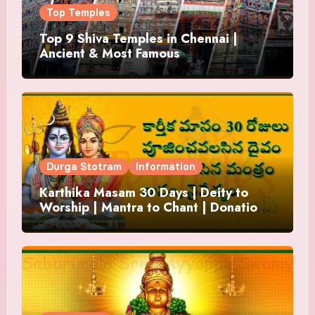
Top Temples
Top 9 Shiva Temples in Chennai |
Ancient & Most Famous
Durga Stotram
Information
Karthika Masam 30 Days | Deity to
Worship | Mantra to Chant | Donations
and Offering