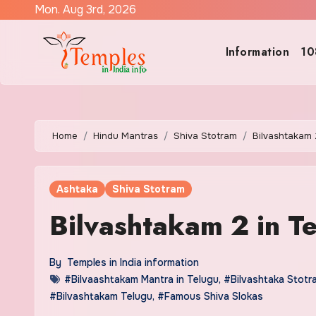
Skip
Mon. Aug 3rd, 2026
to
content
Information
10
Home
Hindu Mantras
Shiva Stotram
Bilvashtakam 
Ashtaka
Shiva Stotram
Bilvashtakam 2 in T
By
Temples in India information
#Bilvaashtakam Mantra in Telugu
,
#Bilvashtaka Stotr
#Bilvashtakam Telugu
,
#Famous Shiva Slokas