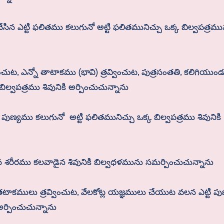
సిన ఎట్టి ఫలితము కలుగునో అట్టి ఫలితమునిచ్చు ఒక్క బిల్వపత్రము
ించుట, ఎన్నో తాటాకము (భావి) త్రవ్వించుట, పుత్రసంతతి, కలిగియుం
ిల్వపత్రము శివునికి అర్పించుచున్నాను
ుణ్యము కలుగునో అట్టి ఫలితమునిచ్చు ఒక్క బిల్వపత్రము శివునికి
రీరము కలవాడైన శివునికి బిల్వధళమును సమర్పించుచున్నాను
తటాకములు త్రవ్వించుట, వేలకోట్ల యజ్ఞములు చేయుట వలన ఎట్టి ప
అర్పించుచున్నాను