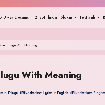
8 Divya Desams
12 Jyotirlinga
Slokas
Festivals
B
2 in Telugu With Meaning
elugu With Meaning
am in Telugu
,
#Bilvashtakam Lyrics in English
,
#Bilvashtakam Slogam