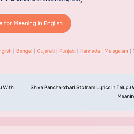
e for Meaning in English
nglish
|
Bengali
|
Gujarati
|
Punjabi
|
Kannada
|
Malayalam
|
u With
Shiva Panchakshari Stotram Lyrics in Telugu 
Meani