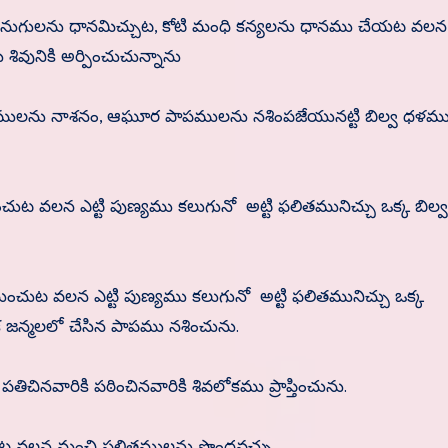
 ఏనుగులను ధానమిచ్చుట, కోటి మంధి కన్యలను ధానము చేయట వలన ఎ
శివునికి అర్పించుచున్నాను
పాపములను నాశనం, ఆఘూర పాపములను నశింపజేయునట్టి బిల్వ ధళమ
ంచుట వలన ఎట్టి పుణ్యము కలుగునో అట్టి ఫలితమునిచ్చు ఒక్క బిల్
ుట వలన ఎట్టి పుణ్యము కలుగునో అట్టి ఫలితమునిచ్చు ఒక్క
నేక జన్మలలో చేసిన పాపము నశించును.
పతిచినవారికి పఠించినవారికి శివలోకము ప్రాప్తించును.
్మరించుట వలన మంచి పలితములను పొంధవచ్చు.