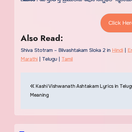
Click Her
Also Read:
Shiva Stotram – Bilvashtakam Sloka 2 in
Hindi
|
E
Marathi
| Telugu |
Tamil
Post
Kashi Vishwanath Ashtakam Lyrics in Telug
navigation
Meaning