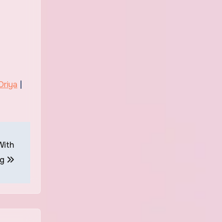
Oriya
|
With
ng