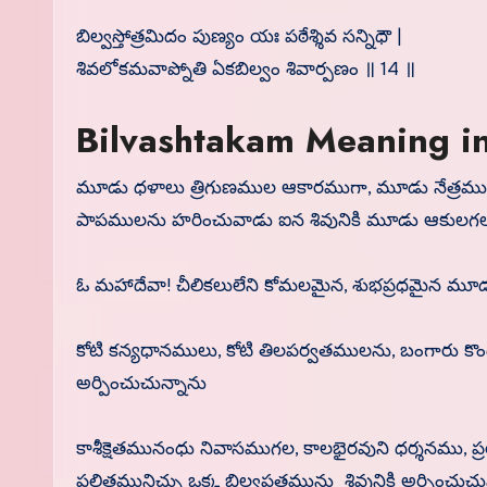
బిల్వస్తోత్రమిదం పుణ్యం యః పఠేశ్శివ సన్నిధౌ |
శివలోకమవాప్నోతి ఏకబిల్వం శివార్పణం ॥ 14 ॥
Bilvashtakam Meaning in
మూడు ధళాలు త్రిగుణముల ఆకారముగా, మూడు నేత్రమ
పాపములను హరించువాడు ఐన శివునికి మూడు ఆకులగల బ
ఓ మహాదేవా! చీలికలులేని కోమలమైన, శుభప్రధమైన మూడు 
కోటి కన్యధానములు, కోటి తిలపర్వతములను, బంగారు కొండన
అర్పించుచున్నాను
కాశీక్షెతమునంధు నివాసముగల, కాలభైరవుని ధర్శనము, ప్రయ
ఫలితమునిచ్చు ఒక్క బిల్వపత్రమును శివునికి అర్పించుచు