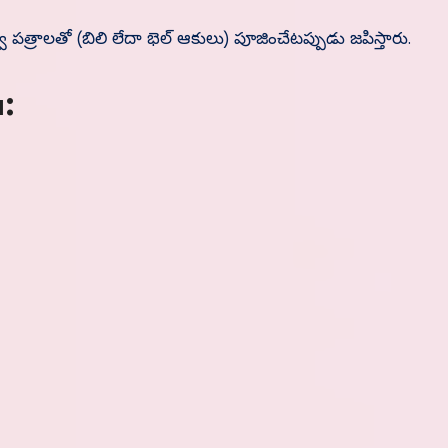
ల్వా పత్రాలతో (బిలి లేదా భెల్ ఆకులు) పూజించేటప్పుడు జపిస్తారు.
: