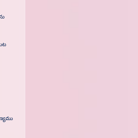
ను
డుట
ుణ్యము