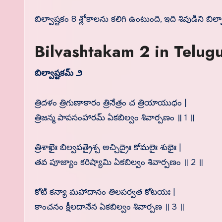
బిల్వాష్టకం 8 శ్లోకాలను కలిగి ఉంటుంది, ఇది శివుడిని బి
Bilvashtakam 2 in Telugu
బిల్వాష్టకమ్ ౨
త్రిదళం త్రిగుణాకారం త్రినేత్రం చ త్రియాయుధం |
త్రిజన్మ పాపసంహారమ్ ఏకబిల్వం శివార్పణం ॥ 1 ॥
త్రిశాఖైః బిల్వపత్రైశ్చ అచ్చిద్రైః కోమలైః శుభైః |
తవ పూజ్యాం కరిష్యామి ఏకబిల్వం శివార్పణం ॥ 2 ॥
కోటి కన్యా మహాదానం తిలపర్వత కోటయః |
కాంచనం క్షీలదానేన ఏకబిల్వం శివార్పణ ॥ 3 ॥