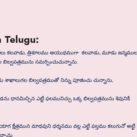
 Telugu:
ులు కలవాడు, త్రిశూలము ఆయుధముగా కలవాడు, మూడు జన్మముల
ిల్వపత్రమును సమర్పించుచున్నాను.
శాఖాలుగల బిల్వపత్రముతో నిన్ను పూజించు చున్నాను,
ు ధానమిచ్చిన ఎట్టి ఫలమునిచ్చు ఒక్క బిల్వపత్రమును శివునికి
ాగ క్షేత్రమున మాధవుని ధర్శనము వల్ల ఎట్టి ఫల్తము కలుగునో అట్టి
న్నాను