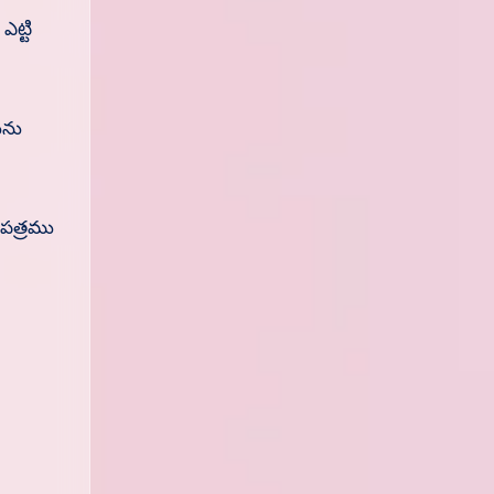
ట్టి
ును
వపత్రము