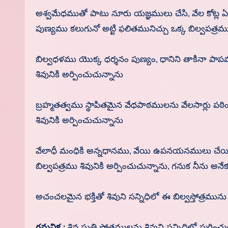
అశ్వమేధముతో పాటు నూరు యజ్ఞములు చేసి, వేల కోట్ల
పుణ్యము కలుగునో అట్టి ఫలితమునిచ్చు ఒక్క బిల్వపత్రము 
బిల్వధళము యొక్క ధర్శనం పుణ్యం, ధానిని తాకినా 
శివునికి అర్పించుచున్నాను
బ్రహ్మతత్వము స్థాపితమైన వేధపాఠములను వేలసార్లు పఠి
శివునికి అర్పించుచున్నాను
వేలాధీ మంధికి అన్నధానము, వేయి ఉపనయనములు చేయించ
బిల్వపత్రము శివునికి అర్పించుచున్నాను, గనుక నీను అ
అచంచలమైన భక్తితో శివుని సన్నిధిలో ఈ బిల్వస్తోత్రమును 
గమనిక :
శివ స్తుతి స్తోత్రములను శివుని సన్నిధిలో స