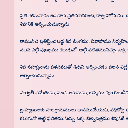
ప్రతి సోమవారం ఉపవాస వ్రతమాచరించి, రాత్రి హోమము చే
శివునికి అర్పించుచున్నాను
రామునిచే ప్రతిష్టించబడ్డ శివ లింగము, వివాహము నిర్వహ
వలన ఎట్టి పుణ్యము కలుగునో అట్టి ఫలితమునిచ్చు ఒక్క బ
శివ సహస్రనామ పఠనముతో శివుని అర్చించడం వలన ఎట్టి ప
అర్పించుచున్నాను
పార్వతీ సమేతుడు, నంధివాహనుడు, భస్మము పూయబడిన శ
బ్రాహ్మణులకు సాలగ్రామములు ధానముచేయుట, పధికోట్ల 
కలుగునో అట్టి ఫలితమునిచ్చు ఒక్క బిల్వపత్రము శివునికి 