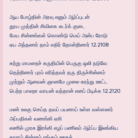
ஆய போழ்தின் அரவு எனும் ஆர்ப்புடன்
தூய முத்தின் சிவிகை சுடர்க் குடை
மேய சின்னங்கள் கொண்டு மெய் அன்ப ரோடு
ஏய அந்தணர் தாம் எதிர் தோன்றினார் 12.2108
சுற்று மாமறைச் சுருதியின் பெருகு ஒலி நடுவே
தெற்றினார் புரம் எரித்தவர் தரு திருச்சின்னம்
முற்றும் ஆனவன் ஞானமே முலை சுரந்து ஊட்ட
பெற்ற பாலறா வாயன் வந்தான் எனப் பிடிக்க 12.2120
மண் உலகு செய்த தவப் பயனாய் உள்ள வள்ளலார்
அப்பதிகள் வணங்கி ஏகி
எணில் முரசு இரங்கி எழப் பணிலம் ஆர்ப்ப இலங்கிய
காளம் சின்னம் எங்கும் ஊதக்