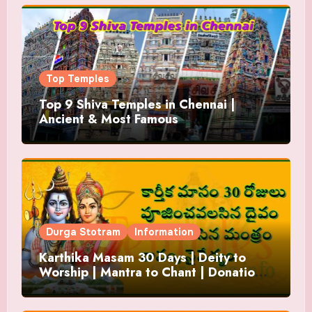
Top Temples
Top 9 Shiva Temples in Chennai |
Ancient & Most Famous
Durga Stotram
Information
Karthika Masam 30 Days | Deity to
Worship | Mantra to Chant | Donations
and Offering