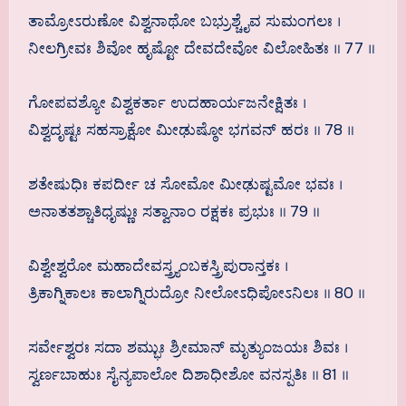
ತಾಮ್ರೋಽರುಣೋ ವಿಶ್ವನಾಥೋ ಬಭ್ರುಶ್ಚೈವ ಸುಮಂಗಲಃ ।
ನೀಲಗ್ರೀವಃ ಶಿವೋ ಹೃಷ್ಟೋ ದೇವದೇವೋ ವಿಲೋಹಿತಃ ॥ 77 ॥
ಗೋಪವಶ್ಯೋ ವಿಶ್ವಕರ್ತಾ ಉದಹಾರ್ಯಜನೇಕ್ಷಿತಃ ।
ವಿಶ್ವದೃಷ್ಟಃ ಸಹಸ್ರಾಕ್ಷೋ ಮೀಢುಷ್ಠೋ ಭಗವನ್ ಹರಃ ॥ 78 ॥
ಶತೇಷುಧಿಃ ಕಪರ್ದೀ ಚ ಸೋಮೋ ಮೀಢುಷ್ಟಮೋ ಭವಃ ।
ಅನಾತತಶ್ಚಾತಿಧೃಷ್ಣುಃ ಸತ್ವಾನಾಂ ರಕ್ಷಕಃ ಪ್ರಭುಃ ॥ 79 ॥
ವಿಶ್ವೇಶ್ವರೋ ಮಹಾದೇವಸ್ತ್ರ್ಯಂಬಕಸ್ತ್ರಿಪುರಾನ್ತಕಃ ।
ತ್ರಿಕಾಗ್ನಿಕಾಲಃ ಕಾಲಾಗ್ನಿರುದ್ರೋ ನೀಲೋಽಧಿಪೋಽನಿಲಃ ॥ 80 ॥
ಸರ್ವೇಶ್ವರಃ ಸದಾ ಶಮ್ಭುಃ ಶ್ರೀಮಾನ್ ಮೃತ್ಯುಂಜಯಃ ಶಿವಃ ।
ಸ್ವರ್ಣಬಾಹುಃ ಸೈನ್ಯಪಾಲೋ ದಿಶಾಧೀಶೋ ವನಸ್ಪತಿಃ ॥ 81 ॥