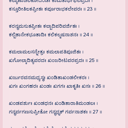
ಕಲ್ಯಾಣಾಚಲಕೋದಂಡಃ ಕಾಮಿತಾರ್ಥಫಲಪ್ರದಃ ।
ಕಸ್ತೂರೀತಿಲಕಪ್ರೀತಃ ಕರ್ಪೂರಾಭಕಲೇವರಃ ॥ 23 ॥
ಕರನ್ಧಮಸುತಪ್ರೀತಃ ಕಲ್ಪಾದಿಪರಿವರ್ಜಿತಃ ।
ಕಲ್ಪಿತಾನೇಕಭೂತಾದಿಃ ಕಲಿಕಲ್ಮಷನಾಶನಃ ॥ 24 ॥
ಕಮಲಾಮಲಸನ್ನೇತ್ರಃ ಕಮಲಾಪತಿಪೂಜಿತಃ ।
ಖಗೋಲ್ಕಾದಿತ್ಯವರದಃ ಖಂಜರೀಟವರಪ್ರದಃ ॥ 25 ॥
ಖರ್ಜುರವನಮಧ್ಯಸ್ಥಃ ಖಂಡಿತಾಖಂಡಲೀಕರಃ ।
ಖಗಃ ಖಂಗಹರಃ ಖಂಡಃ ಖಗಗಃ ಖಾಕೃತಿಃ ಖಸಃ ॥ 26 ॥
ಖಂಡಪರ್ಶುಃ ಖಂಡಧನಃ ಖಂಡಿತಾರಾತಿಮಂಡಲಃ ।
ಗನ್ಧರ್ವಗಣಸುಪ್ರೀತೋ ಗನ್ಧಧೃಕ್ ಗರ್ವನಾಶಕಃ ॥ 27 ॥