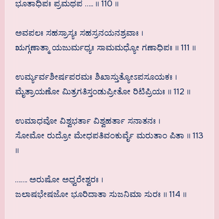
ಭೂತಾಧಿಪಃ ಪ್ರಮಥಪ ….. ॥ 110 ॥
ಅವಪಲಃ ಸಹಸ್ರಾಸ್ಯಃ ಸಹಸ್ರನಯನಶ್ರವಾಃ ।
ಋಗ್ಗಣಾತ್ಮಾ ಯಜುರ್ಮಧ್ಯಃ ಸಾಮಮಧ್ಯೋ ಗಣಾಧಿಪಃ ॥ 111 ॥
ಉರ್ಮ್ಯರ್ವಶೀರ್ಷಪರಮಃ ಶಿಖಾಸ್ತುತ್ಯೋಽಪಸೂಯಕಃ ।
ಮೈತ್ರಾಯಣೋ ಮಿತ್ರಗತಿಸ್ತಂಡುಪ್ರೀತೋ ರಿಟಿಪ್ರಿಯಃ ॥ 112 ॥
ಉಮಾಧವೋ ವಿಶ್ವಭರ್ತಾ ವಿಶ್ವಹರ್ತಾ ಸನಾತನಃ ।
ಸೋಮೋ ರುದ್ರೋ ಮೇಧಪತಿವಂಕುರ್ವೈ ಮರುತಾಂ ಪಿತಾ ॥ 113
॥
……. ಅರುಷೋ ಅಧ್ವರೇಶ್ವರಃ ।
ಜಲಾಷಭೇಷಜೋ ಭೂರಿದಾತಾ ಸುಜನಿಮಾ ಸುರಃ ॥ 114 ॥