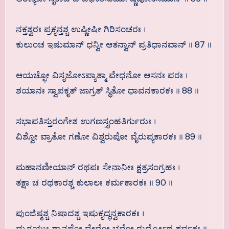
ನಕ್ತಶ್ವರಃ ಪ್ರಕೃನ್ತಶ್ಚ ಉಷ್ಣೀಷೀ ಗಿರಿಸಂಚರಃ ।
ಕುಲುಂಚ ಇಷುಮಾನ್ ಧನ್ವೀ ಆತನ್ವಾನ್ ಪ್ರತಿಧಾನವಾನ್ ॥ 87 ॥
ಆಯಚ್ಛೋ ವಿಸೃಜೋಽಪ್ಯಾತ್ಮಾ ವೇಧನೋ ಆಸನಃ ಪರಃ ।
ಶಯಾನಃ ಸ್ವಾಪಕೃತ್ ಜಾಗ್ರತ್ ಸ್ಥಿತೋ ಧಾವನಕಾರಕಃ ॥ 88 ॥
ಸಭಾಪತಿಸ್ತುರಂಗೇಶ ಉಗಣಸ್ತೃಂಹತಿರ್ಗುರುಃ ।
ವಿಶ್ವೋ ವ್ರಾತೋ ಗಣೋ ವಿಶ್ವರುಪೋ ವೈರುಪ್ಯಕಾರಕಃ ॥ 89 ॥
ಮಹಾನಣೀಯಾನ್ ರಥಪಃ ಸೇನಾನೀಃ ಕ್ಷತ್ರಸಂಗ್ರಹಃ ।
ತಕ್ಷಾ ಚ ರಥಕಾರಶ್ಚ ಕುಲಾಲಃ ಕರ್ಮಕಾರಕಃ ॥ 90 ॥
ಪುಂಜಿಷ್ಠಶ್ಚ ನಿಷಾದಶ್ಚ ಇಷುಕೃದ್ಧನ್ವಕಾರಕಃ ।
ಮೃಗಯುಃ ಶ್ವಾನಪೋ ದೇವೋ ಭವೋ ರುದ್ರೋಽಥ ಶರ್ವಕಃ ॥