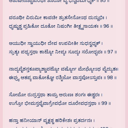
ಆಶುಷೇಣಶ್ಚಾಶುರಥಃ ಶೂರೋ ವೈ ಭಿನ್ದಿವರ್ಮಧೃಕ್ ॥ 95 ॥
ವರೂಥೀ ವಿರುಮೀ ಕಾವಚೀ ಶ್ರುತಸೇನೋಽಥ ದುನ್ದುಭಿಃ ।
ಧೃಷ್ಣುಶ್ಚ ಪ್ರಹಿತೋ ದೂತೋ ನಿಷಂಗೀ ತೀಕ್ಷ್ಣಸಾಯಕಃ ॥ 96 ॥
ಆಯುಧೀ ಸ್ವಾಯುಧೀ ದೇವ ಉಪವೀತೀ ಸುಧನ್ವಧೃಕ್ ।
ಸ್ರುತ್ಯಃ ಪಥ್ಯಸ್ತಥಾ ಕಾಟ್ಯೋ ನೀಪ್ಯಃ ಸೂದ್ಯಃ ಸರೋದ್ಭವಃ ॥ 97 ॥
ನಾದ್ಯವೈಶನ್ತಕೂಪ್ಯಾಶ್ಚಾವಟ್ಯೋ ವರ್ಷ್ಯೋ ಮೇಘ್ಯೋಽಥ ವೈದ್ಯುತಃ।
ಈಘ್ರ್ಯ ಆತಪ್ಯ ವಾತೋತ್ಥೋ ರಶ್ಮಿಜೋ ವಾಸ್ತವೋಽಸ್ತುಪಃ ॥ 98 ॥
ಸೋಮೋ ರುದ್ರಸ್ತಥಾ ತಾಮ್ರ ಅರುಣಃ ಶಂಗಃ ಈಶ್ವರಃ ।
ಉಗ್ರೋ ಭೀಮಸ್ತಥೈವಾಗ್ರೇವಧೋ ದೂರೇವಧಸ್ತಥಾ ॥ 99 ॥
ಹನ್ತಾ ಹನೀಯಾನ್ ವೃಕ್ಷಶ್ಚ ಹರಿಕೇಶಃ ಪ್ರತರ್ದನಃ ।