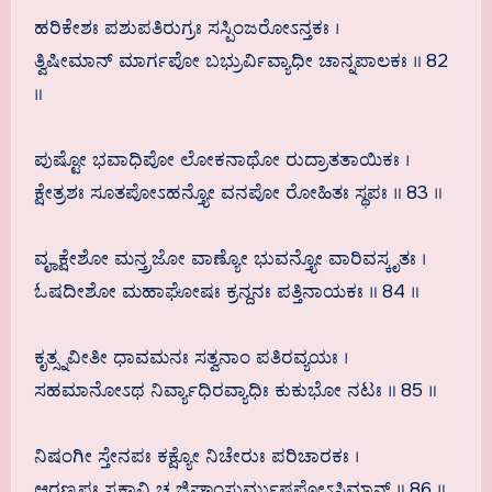
ಹರಿಕೇಶಃ ಪಶುಪತಿರುಗ್ರಃ ಸಸ್ಪಿಂಜರೋಽನ್ತಕಃ ।
ತ್ವಿಷೀಮಾನ್ ಮಾರ್ಗಪೋ ಬಭ್ರುರ್ವಿವ್ಯಾಧೀ ಚಾನ್ನಪಾಲಕಃ ॥ 82
॥
ಪುಷ್ಟೋ ಭವಾಧಿಪೋ ಲೋಕನಾಥೋ ರುದ್ರಾತತಾಯಿಕಃ ।
ಕ್ಷೇತ್ರಶಃ ಸೂತಪೋಽಹನ್ತ್ಯೋ ವನಪೋ ರೋಹಿತಃ ಸ್ಥಪಃ ॥ 83 ॥
ವೄಕ್ಷೇಶೋ ಮನ್ತ್ರಜೋ ವಾಣ್ಯೋ ಭುವನ್ತ್ಯೋ ವಾರಿವಸ್ಕೃತಃ ।
ಓಷದೀಶೋ ಮಹಾಘೋಷಃ ಕ್ರನ್ದನಃ ಪತ್ತಿನಾಯಕಃ ॥ 84 ॥
ಕೃತ್ಸ್ನವೀತೀ ಧಾವಮನಃ ಸತ್ವನಾಂ ಪತಿರವ್ಯಯಃ ।
ಸಹಮಾನೋಽಥ ನಿರ್ವ್ಯಾಧಿರವ್ಯಾಧಿಃ ಕುಕುಭೋ ನಟಃ ॥ 85 ॥
ನಿಷಂಗೀ ಸ್ತೇನಪಃ ಕಕ್ಷ್ಯೋ ನಿಚೇರುಃ ಪರಿಚಾರಕಃ ।
ಆರಣ್ಯಪಃ ಸೃಕಾವಿ ಚ ಜಿಘಾಂಸುರ್ಮುಷ್ಣಪೋಽಸಿಮಾನ್ ॥ 86 ॥