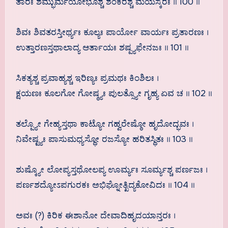
ತಾರಃ ಶಮ್ಭುರ್ಮಯೋಭೂಶ್ಚ ಶಂಕರಶ್ಚ ಮಯಸ್ಕರಃ ॥ 100 ॥
ಶಿವಃ ಶಿವತರಸ್ತೀರ್ಥ್ಯಃ ಕೂಲ್ಯಃ ಪಾರ್ಯೋ ವಾರ್ಯಃ ಪ್ರತಾರಣಃ ।
ಉತ್ತಾರಣಸ್ತಥಾಲಾದ್ಯ ಆರ್ತಾಯಃ ಶಷ್ಪ್ಯಫೇನಜಃ ॥ 101 ॥
ಸಿಕತ್ಯಶ್ಚ ಪ್ರವಾಹ್ಯಶ್ಚ ಇರಿಣ್ಯಃ ಪ್ರಮಥಃ ಕಿಂಶಿಲಃ ।
ಕ್ಷಯಣಃ ಕೂಲಗೋ ಗೋಷ್ಠ್ಯಃ ಪುಲತ್ಸ್ಯೋ ಗೃಹ್ಯ ಏವ ಚ ॥ 102 ॥
ತಲ್ಪ್ಯೋ ಗೇಹ್ಯಸ್ತಥಾ ಕಾಟ್ಯೋ ಗಹ್ವರೇಷ್ಠೋ ಹೃದೋದ್ಭವಃ ।
ನಿವೇಷ್ಟ್ಯಃ ಪಾಸುಮಧ್ಯಸ್ಥೋ ರಜಸ್ಯೋ ಹರಿತಸ್ಥಿತಃ ॥ 103 ॥
ಶುಷ್ಕ್ಯೋ ಲೋಪ್ಯಸ್ತಥೋಲಪ್ಯ ಊರ್ಮ್ಯಃ ಸೂರ್ಮ್ಯಶ್ಚ ಪರ್ಣಜಃ ।
ಪರ್ಣಶದ್ಯೋಽಪಗುರಕಃ ಅಭಿಘ್ನೋತ್ಖಿದ್ಯಕೋವಿದಃ ॥ 104 ॥
ಅವಃ (?) ಕಿರಿಕ ಈಶಾನೋ ದೇವಾದಿಹೃದಯಾನ್ತರಃ ।