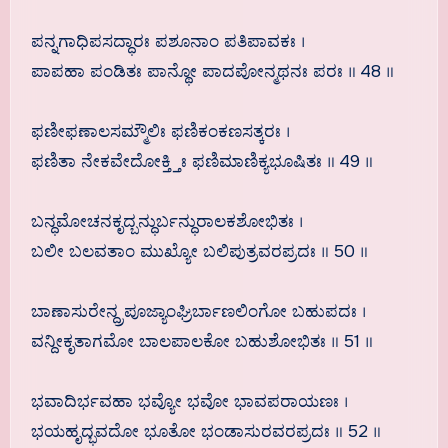
ಪನ್ನಗಾಧಿಪಸದ್ಧಾರಃ ಪಶೂನಾಂ ಪತಿಪಾವಕಃ ।
ಪಾಪಹಾ ಪಂಡಿತಃ ಪಾನ್ಥೋ ಪಾದಪೋನ್ಮಥನಃ ಪರಃ ॥ 48 ॥
ಫಣೀಫಣಾಲಸಮ್ಮೌಲಿಃ ಫಣಿಕಂಕಣಸತ್ಕರಃ ।
ಫಣಿತಾ ನೇಕವೇದೋಕ್ತ್ತಿಃ ಫಣಿಮಾಣಿಕ್ಯಭೂಷಿತಃ ॥ 49 ॥
ಬನ್ಧಮೋಚನಕೃದ್ಬನ್ಧುರ್ಬನ್ಧುರಾಲಕಶೋಭಿತಃ ।
ಬಲೀ ಬಲವತಾಂ ಮುಖ್ಯೋ ಬಲಿಪುತ್ರವರಪ್ರದಃ ॥ 50 ॥
ಬಾಣಾಸುರೇನ್ದ್ರಪೂಜ್ಯಾಂಘ್ರಿರ್ಬಾಣಲಿಂಗೋ ಬಹುಪದಃ ।
ವನ್ದೀಕೃತಾಗಮೋ ಬಾಲಪಾಲಕೋ ಬಹುಶೋಭಿತಃ ॥ 51 ॥
ಭವಾದಿರ್ಭವಹಾ ಭವ್ಯೋ ಭವೋ ಭಾವಪರಾಯಣಃ ।
ಭಯಹೃದ್ಭವದೋ ಭೂತೋ ಭಂಡಾಸುರವರಪ್ರದಃ ॥ 52 ॥