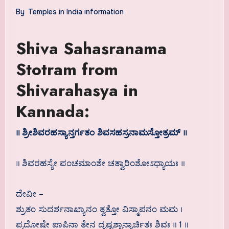
By
Temples in India information
Shiva Sahasranama
Stotram from
Shivarahasya in
Kannada:
॥ ಶ್ರೀಶಿವರಹಸ್ಯಾನ್ತರ್ಗತಂ ಶಿವಸಹಸ್ರನಾಮಸ್ತೋತ್ರಮ್ ॥
॥ ಶಿವರಹಸ್ಯೇ ಪಂಚಮಾಂಶೇ ಚತ್ವಾರಿಂಶೋಽಧ್ಯಾಯಃ ॥
ದೇವೀ –
ಶ್ರುತಂ ಸುದರ್ಶನಾಖ್ಯಾನಂ ತ್ವತ್ತೋ ವಿಸ್ಮಾಪನಂ ಮಮ ।
ಪ್ರದೋಷೇ ಪಾಪಿನಾ ತೇನ ದೃಷ್ಟಶ್ಚಾನ್ಯಾರ್ಚಿತಃ ಶಿವಃ ॥ 1 ॥