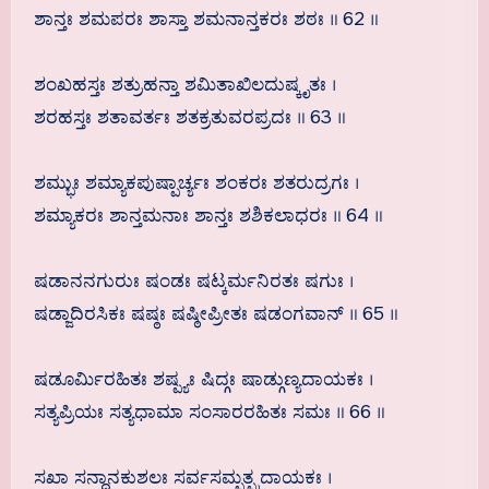
ಶಾನ್ತಃ ಶಮಪರಃ ಶಾಸ್ತಾ ಶಮನಾನ್ತಕರಃ ಶಠಃ ॥ 62 ॥
ಶಂಖಹಸ್ತಃ ಶತ್ರುಹನ್ತಾ ಶಮಿತಾಖಿಲದುಷ್ಕೃತಃ ।
ಶರಹಸ್ತಃ ಶತಾವರ್ತಃ ಶತಕ್ರತುವರಪ್ರದಃ ॥ 63 ॥
ಶಮ್ಭುಃ ಶಮ್ಯಾಕಪುಷ್ಪಾರ್ಚ್ಯಃ ಶಂಕರಃ ಶತರುದ್ರಗಃ ।
ಶಮ್ಯಾಕರಃ ಶಾನ್ತಮನಾಃ ಶಾನ್ತಃ ಶಶಿಕಲಾಧರಃ ॥ 64 ॥
ಷಡಾನನಗುರುಃ ಷಂಡಃ ಷಟ್ಕರ್ಮನಿರತಃ ಷಗುಃ ।
ಷಡ್ಜಾದಿರಸಿಕಃ ಷಷ್ಠಃ ಷಷ್ಠೀಪ್ರೀತಃ ಷಡಂಗವಾನ್ ॥ 65 ॥
ಷಡೂರ್ಮಿರಹಿತಃ ಶಷ್ಪ್ಯಃ ಷಿದ್ಗಃ ಷಾಡ್ಗುಣ್ಯದಾಯಕಃ ।
ಸತ್ಯಪ್ರಿಯಃ ಸತ್ಯಧಾಮಾ ಸಂಸಾರರಹಿತಃ ಸಮಃ ॥ 66 ॥
ಸಖಾ ಸನ್ಧಾನಕುಶಲಃ ಸರ್ವಸಮ್ಪತ್ಪ್ರದಾಯಕಃ ।