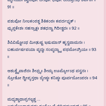
91 ॥
ಪಶುಪೋ ನೀಲಕಂಠಶ್ಚ ಶಿತಿಕಂಠಃ ಕಪರ್ದಭೃತ್ ।
ವ್ಯುಪ್ತಕೇಶಃ ಸಹಸ್ರಾಕ್ಷಃ ಶತಧನ್ವಾ ಗಿರೀಶ್ವರಃ ॥ 92 ॥
ಶಿಪಿವಿಷ್ಟೋಽಥ ಮೀಢುಷ್ಟ ಇಷುಮಾನ್ ಹೃಸ್ವವಾಮನಃ ।
ಬಹುರ್ವರ್ಷವಯಾ ವೃದ್ಧಃ ಸಂವೃದ್ಧ್ವಾ ಪಥಮೋಽಗ್ರಿಯಃ ॥ 93
॥
ಆಶುಶ್ವೈವಾಜಿರಃ ಶೀಘ್ರ್ಯಃ ಶೀಮ್ಯ ಊರ್ಮ್ಯೋಽಥ ವಸ್ವನಃ ।
ಸ್ರೋತೋ ದ್ವೀಪ್ಯಸ್ತಥಾ ಜ್ಯೇಷ್ಠಃ ಕನಿಷ್ಠಃ ಪೂರ್ವಜೋಽಪರಃ ॥ 94
॥
ಮಧ್ಯಶ್ಚಾಥಾಪ್ರಗಲ್ಭಶ್ಚ ….