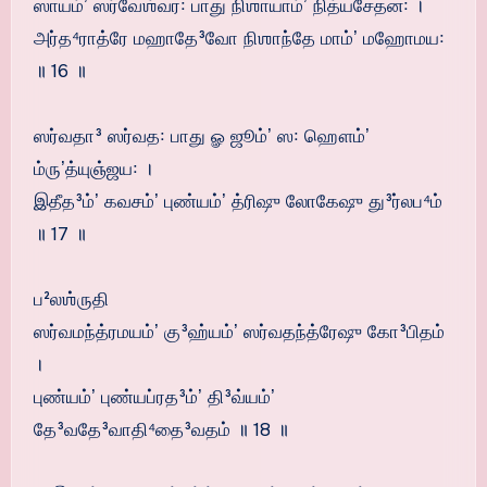
ஸாயம்ʼ ஸர்வேஶ்வர꞉ பாது நிஶாயாம்ʼ நித்யசேதன꞉ ।
அர்த⁴ராத்ரே மஹாதே³வோ நிஶாந்தே மாம்ʼ மஹோமய꞉
॥ 16 ॥
ஸர்வதா³ ஸர்வத꞉ பாது ௐ ஜூம்ʼ ஸ꞉ ஹௌம்ʼ
ம்ருʼத்யுஞ்ஜய꞉ ।
இதீத³ம்ʼ கவசம்ʼ புண்யம்ʼ த்ரிஷு லோகேஷு து³ர்லப⁴ம்
॥ 17 ॥
ப²லஶ்ருதி
ஸர்வமந்த்ரமயம்ʼ கு³ஹ்யம்ʼ ஸர்வதந்த்ரேஷு கோ³பிதம்
।
புண்யம்ʼ புண்யப்ரத³ம்ʼ தி³வ்யம்ʼ
தே³வதே³வாதி⁴தை³வதம் ॥ 18 ॥