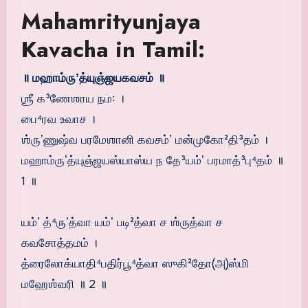
Mahamrityunjaya
Kavacha in Tamil:
॥ மஹாம்ருʼத்யுஞ்ஜயகவசம் ॥
ஶ்ரீ க³ணேஶாய நம꞉ ।
பை⁴ரவ உவாச ।
ஶ்ருʼணுஷ்வ பரமேஶானி கவசம்ʼ மன்முகோ²தி³தம் ।
மஹாம்ருʼத்யுஞ்ஜயஸ்யாஸ்ய ந தே³யம்ʼ பரமாத்³பு⁴தம் ॥
1 ॥
யம்ʼ த்⁴ருʼத்வா யம்ʼ படி²த்வா ச ஶ்ருத்வா ச
கவசோத்தமம் ।
த்ரைலோக்யாதி⁴பதிர்பூ⁴த்வா ஸுகி²தோ(அ)ஸ்மி
மஹேஶ்வரி ॥ 2 ॥