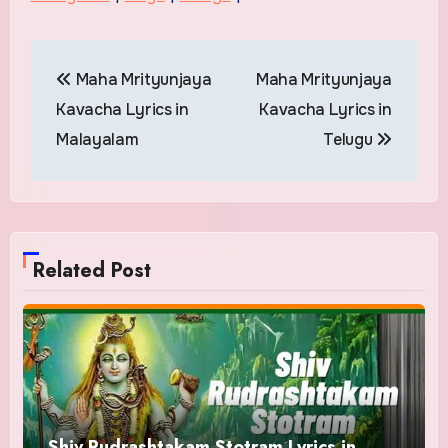
Post
Maha Mrityunjaya
Maha Mrityunjaya
navigation
Kavacha Lyrics in
Kavacha Lyrics in
Malayalam
Telugu
Related Post
Shiv Rudrashtakam Stotram Lyrics in