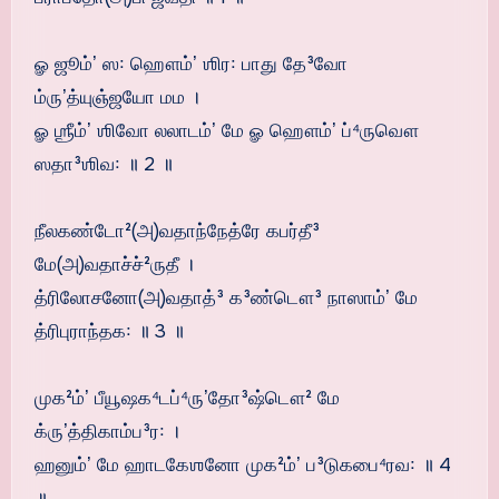
ௐ ஜூம்ʼ ஸ꞉ ஹௌம்ʼ ஶிர꞉ பாது தே³வோ
ம்ருʼத்யுஞ்ஜயோ மம ।
ௐ ஶ்ரீம்ʼ ஶிவோ லலாடம்ʼ மே ௐ ஹௌம்ʼ ப்⁴ருவௌ
ஸதா³ஶிவ꞉ ॥ 2 ॥
நீலகண்டோ²(அ)வதாந்நேத்ரே கபர்தீ³
மே(அ)வதாச்ச்²ருதீ ।
த்ரிலோசனோ(அ)வதாத்³ க³ண்டௌ³ நாஸாம்ʼ மே
த்ரிபுராந்தக꞉ ॥ 3 ॥
முக²ம்ʼ பீயூஷக⁴டப்⁴ருʼதோ³ஷ்டௌ² மே
க்ருʼத்திகாம்ப³ர꞉ ।
ஹனும்ʼ மே ஹாடகேஶனோ முக²ம்ʼ ப³டுகபை⁴ரவ꞉ ॥ 4
॥