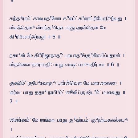
கந்த⁴ராம்ʼ காலமத²னோ க³லம்ʼ க³ணப்ரியோ(அ)வது ।
ஸ்கந்தௌ⁴ ஸ்கந்த³பிதா பாது ஹஸ்தௌ மே
கி³ரிஶோ(அ)வது ॥ 5 ॥
நகா²ன் மே கி³ரிஜாநாத²꞉ பாயாத³ங்கு³லிஸம்ʼயுதான் ।
ஸ்தனௌ தாராபதி꞉ பாது வக்ஷ꞉ பஶுபதிர்மம ॥ 6 ॥
குக்ஷிம்ʼ குபே³ரவரத³꞉ பார்ஶ்வௌ மே மாரஶாஸன꞉ ।
ஶர்வ꞉ பாது ததா² நாபி⁴ம்ʼ ஶூலீ ப்ருʼஷ்ட²ம்ʼ மமாவது ॥
7 ॥
ஶிஶ்ர்னம்ʼ மே ஶங்கர꞉ பாது கு³ஹ்யம்ʼ கு³ஹ்யகவல்லப⁴꞉
।