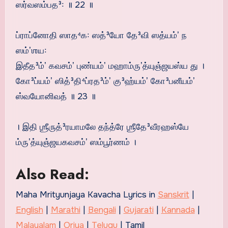
ஸர்வஸம்பத³꞉ ॥ 22 ॥
ப்ராப்னோதி ஸாத⁴க꞉ ஸத்³யோ தே³வி ஸத்யம்ʼ ந
ஸம்ʼஶய꞉
இதீத³ம்ʼ கவசம்ʼ புண்யம்ʼ மஹாம்ருʼத்யுஞ்ஜயஸ்ய து ।
கோ³ப்யம்ʼ ஸித்³தி⁴ப்ரத³ம்ʼ கு³ஹ்யம்ʼ கோ³பனீயம்ʼ
ஸ்வயோனிவத் ॥ 23 ॥
। இதி ஶ்ரீருத்³ரயாமலே தந்த்ரே ஶ்ரீதே³வீரஹஸ்யே
ம்ருʼத்யுஞ்ஜயகவசம்ʼ ஸம்பூர்ணம் ।
Also Read:
Maha Mrityunjaya Kavacha Lyrics in
Sanskrit
|
English
|
Marathi
|
Bengali
|
Gujarati
|
Kannada
|
Malayalam
|
Oriya
|
Telugu
| Tamil