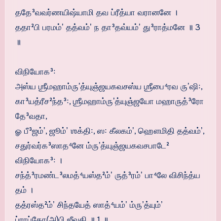
ததே³வவர்ணயிஷ்யாமி தவ ப்ரீத்யா வரானனே ।
ததா²பி பரமம்ʼ தத்வம்ʼ ந தா³தவ்யம்ʼ து³ராத்மனே ॥ 3
॥
விநியோக³꞉
அஸ்ய ஶ்ரீமஹாம்ருʼத்யுஞ்ஜயகவசஸ்ய ஶ்ரீபை⁴ரவ ருʼஷி꞉,
கா³யத்ரீச²ந்த³꞉, ஶ்ரீமஹாம்ருʼத்யுஞ்ஜயோ மஹாருத்³ரோ
தே³வதா,
ௐ பீ³ஜம்ʼ, ஜூம்ʼ ஶக்தி꞉, ஸ꞉ கீலகம்ʼ, ஹௌமிதி தத்வம்ʼ,
சதுர்வர்க³ஸாத⁴னே ம்ருʼத்யுஞ்ஜயகவசபாடே²
விநியோக³꞉ ।
சந்த்³ரமண்ட³லமத்⁴யஸ்த²ம்ʼ ருத்³ரம்ʼ பா⁴லே விசிந்த்ய
தம் ।
தத்ரஸ்த²ம்ʼ சிந்தயேத் ஸாத்⁴யம்ʼ ம்ருʼத்யும்ʼ
ப்ராப்தோ(அ)பி ஜீவதி ॥ 1 ॥