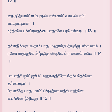
12 ॥
நைருʼத்யாம்ʼ ஶம்பு⁴ரவ்யான்மாம்ʼ வாயவ்யாம்ʼ
வாயுவாஹன꞉ ।
உர்த்⁴வே ப³லப்ரமத²ன꞉ பாதாலே பரமேஶ்வர꞉ ॥ 13 ॥
த³ஶதி³க்ஷு ஸதா³ பாது மஹாம்ருʼத்யுஞ்ஜயஶ்ச மாம் ।
ரணே ராஜகுலே த்³யூதே விஷமே ப்ராணஸம்ʼஶயே ॥ 14
॥
பாயாத்³ ஓம்ʼ ஜூம்ʼ மஹாருத்³ரோ தே³வதே³வோ
த³ஶாக்ஷர꞉ ।
ப்ரபா⁴தே பாது மாம்ʼ ப்³ரஹ்மா மத்⁴யாஹ்னே
பை⁴ரவோ(அ)வது ॥ 15 ॥