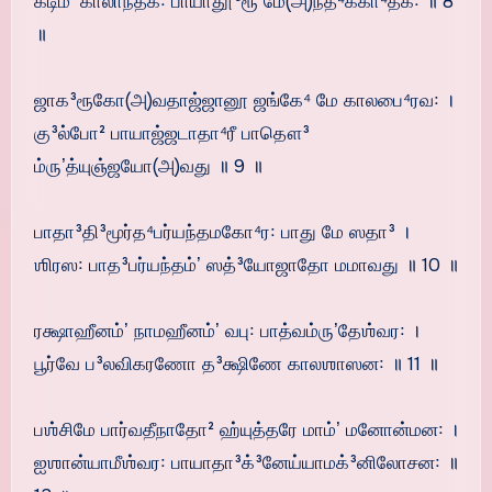
கடிம்ʼ காலாந்தக꞉ பாயாதூ³ரூ மே(அ)ந்த⁴ககா⁴தக꞉ ॥ 8
॥
ஜாக³ரூகோ(அ)வதாஜ்ஜானூ ஜங்கே⁴ மே காலபை⁴ரவ꞉ ।
கு³ல்போ² பாயாஜ்ஜடாதா⁴ரீ பாதௌ³
ம்ருʼத்யுஞ்ஜயோ(அ)வது ॥ 9 ॥
பாதா³தி³மூர்த⁴பர்யந்தமகோ⁴ர꞉ பாது மே ஸதா³ ।
ஶிரஸ꞉ பாத³பர்யந்தம்ʼ ஸத்³யோஜாதோ மமாவது ॥ 10 ॥
ரக்ஷாஹீனம்ʼ நாமஹீனம்ʼ வபு꞉ பாத்வம்ருʼதேஶ்வர꞉ ।
பூர்வே ப³லவிகரணோ த³க்ஷிணே காலஶாஸன꞉ ॥ 11 ॥
பஶ்சிமே பார்வதீநாதோ² ஹ்யுத்தரே மாம்ʼ மனோன்மன꞉ ।
ஐஶான்யாமீஶ்வர꞉ பாயாதா³க்³னேய்யாமக்³னிலோசன꞉ ॥