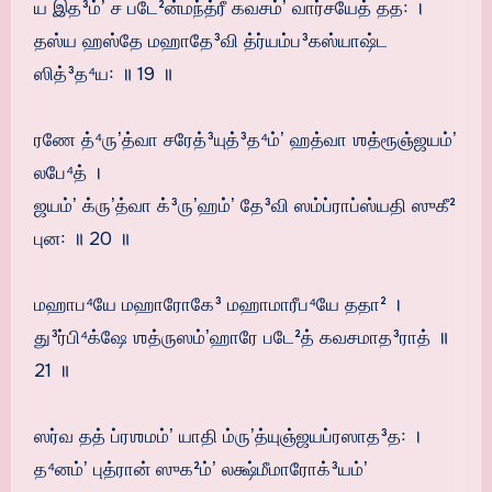
ய இத³ம்ʼ ச படே²ன்மந்த்ரீ கவசம்ʼ வார்சயேத் தத꞉ ।
தஸ்ய ஹஸ்தே மஹாதே³வி த்ர்யம்ப³கஸ்யாஷ்ட
ஸித்³த⁴ய꞉ ॥ 19 ॥
ரணே த்⁴ருʼத்வா சரேத்³யுத்³த⁴ம்ʼ ஹத்வா ஶத்ரூஞ்ஜயம்ʼ
லபே⁴த் ।
ஜயம்ʼ க்ருʼத்வா க்³ருʼஹம்ʼ தே³வி ஸம்ப்ராப்ஸ்யதி ஸுகீ²
புன꞉ ॥ 20 ॥
மஹாப⁴யே மஹாரோகே³ மஹாமாரீப⁴யே ததா² ।
து³ர்பி⁴க்ஷே ஶத்ருஸம்ʼஹாரே படே²த் கவசமாத³ராத் ॥
21 ॥
ஸர்வ தத் ப்ரஶமம்ʼ யாதி ம்ருʼத்யுஞ்ஜயப்ரஸாத³த꞉ ।
த⁴னம்ʼ புத்ரான் ஸுக²ம்ʼ லக்ஷ்மீமாரோக்³யம்ʼ