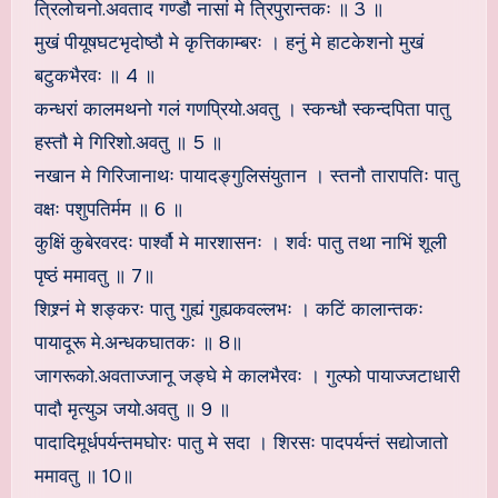
त्रिलोचनो.अवताद गण्डौ नासां मे त्रिपुरान्तकः ॥ 3 ॥
मुखं पीयूषघटभृदोष्ठौ मे कृत्तिकाम्बरः । हनुं मे हाटकेशनो मुखं
बटुकभैरवः ॥ 4 ॥
कन्धरां कालमथनो गलं गणप्रियो.अवतु । स्कन्धौ स्कन्दपिता पातु
हस्तौ मे गिरिशो.अवतु ॥ 5 ॥
नखान मे गिरिजानाथः पायादङ्गुलिसंयुतान । स्तनौ तारापतिः पातु
वक्षः पशुपतिर्मम ॥ 6 ॥
कुक्षिं कुबेरवरदः पार्श्वौ मे मारशासनः । शर्वः पातु तथा नाभिं शूली
पृष्ठं ममावतु ॥ 7॥
शिश्र्नं मे शङ्करः पातु गुह्यं गुह्यकवल्लभः । कटिं कालान्तकः
पायादूरू मे.अन्धकघातकः ॥ 8॥
जागरूको.अवताज्जानू जङ्घे मे कालभैरवः । गुल्फो पायाज्जटाधारी
पादौ मृत्युञ जयो.अवतु ॥ 9 ॥
पादादिमूर्धपर्यन्तमघोरः पातु मे सदा । शिरसः पादपर्यन्तं सद्योजातो
ममावतु ॥ 10॥