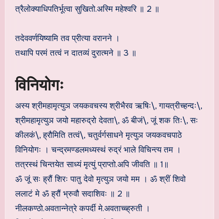
त्रैलोक्याधिपतिर्भूत्वा सुखितो.अस्मि महेश्वरि ॥ 2 ॥
तदेववर्णयिष्यामि तव प्रीत्या वरानने ।
तथापि परमं तत्वं न दातव्यं दुरात्मने ॥ 3 ॥
विनियोगः
अस्य श्रीमहामृत्युञ जयकवचस्य श्रीभैरव ऋषिः\, गायत्रीच्हन्दः\,
श्रीमहामृत्युञ जयो महारुद्रो देवता\, ॐ बीजं\, जूं शक तिः\, सः
कीलकं\, ह्रौमिति तत्वं\, चतुर्वर्गसाधने मृत्युञ जयकवचपाठे
विनियोगः । चन्द्रमण्डलमध्यस्थं रुद्रं भाले विचिन्त्य तम ।
तत्रस्थं चिन्तयेत साध्यं मृत्युं प्राप्तो.अपि जीवति ॥ 1॥
ॐ जूं सः ह्रौं शिरः पातु देवो मृत्युञ जयो मम । ॐ श्रीं शिवो
ललाटं मे ॐ ह्रौं भ्रुवौ सदाशिवः ॥ 2 ॥
नीलकण्ठो.अवतान्नेत्रे कपर्दी मे.अवताच्च्ह्रुती ।