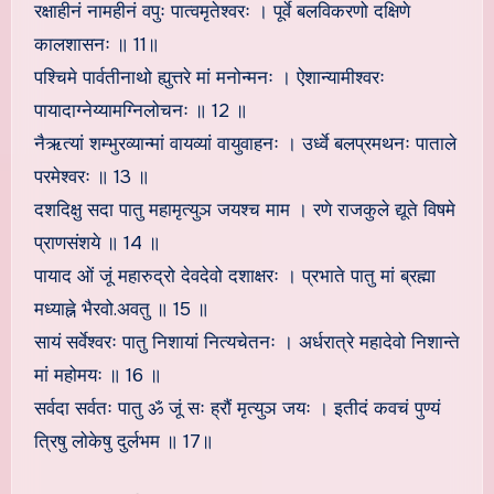
रक्षाहीनं नामहीनं वपुः पात्वमृतेश्वरः । पूर्वे बलविकरणो दक्षिणे
कालशासनः ॥ 11॥
पश्चिमे पार्वतीनाथो ह्युत्तरे मां मनोन्मनः । ऐशान्यामीश्वरः
पायादाग्नेय्यामग्निलोचनः ॥ 12 ॥
नैऋत्यां शम्भुरव्यान्मां वायव्यां वायुवाहनः । उर्ध्वे बलप्रमथनः पाताले
परमेश्वरः ॥ 13 ॥
दशदिक्षु सदा पातु महामृत्युञ जयश्च माम । रणे राजकुले द्यूते विषमे
प्राणसंशये ॥ 14 ॥
पायाद ओं जूं महारुद्रो देवदेवो दशाक्षरः । प्रभाते पातु मां ब्रह्मा
मध्याह्ने भैरवो.अवतु ॥ 15 ॥
सायं सर्वेश्वरः पातु निशायां नित्यचेतनः । अर्धरात्रे महादेवो निशान्ते
मां महोमयः ॥ 16 ॥
सर्वदा सर्वतः पातु ॐ जूं सः ह्रौं मृत्युञ जयः । इतीदं कवचं पुण्यं
त्रिषु लोकेषु दुर्लभम ॥ 17॥