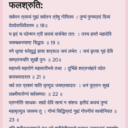
फलश्रुति:
सर्वमन त्रमयं गुह्यं सर्वतन त्रेषु गोपितम । पुण्यं पुण्यप्रदं दिव्यं
देवदेवाधिदैवतम ॥ 18॥
य इदं च पठेन्मन त्री कवचं वार्चयेत ततः । तस्य हस्ते महादेवि
त्र्यम्बकस्याष्ट सिद्धयः ॥ 19 ॥
रणे धृत्वा चरेद्युद्धं हत्वा शत्रूञ जयं लभेत । जयं कृत्वा गृहं देवि
सम्प्राप्स्यति सुखी पुनः ॥ 20॥
महाभये महारोगे महामारीभये तथा । दुर्भिक्षे शत्रुसंहारे पठेत
कवचमादरात ॥ 21 ॥
सर्व तत प्रशमं याति मृत्युञ जयप्रसादतः । धनं पुत्रान सुखं
लक्ष्मीमारोग्यं सर्वसम्पदः ॥ 22 ॥
प्राप्नोति साधकः सद्यो देवि सत्यं न संशयः इतीदं कवचं पुण्यं
महामृत्युञ जयस्य तु । गोप्यं सिद्धिप्रदं गुह्यं गोपनीयं स्वयोनिवत ॥
23 ॥