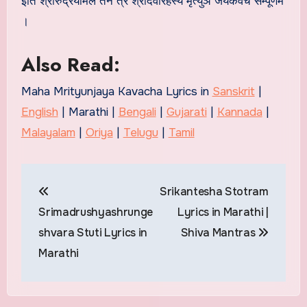
इति श्रीरुद्रयामले तन त्रे श्रीदेवीरहस्ये मृत्युञ जयकवचं सम्पूर्णम
।
Also Read:
Maha Mrityunjaya Kavacha Lyrics in
Sanskrit
|
English
| Marathi |
Bengali
|
Gujarati
|
Kannada
|
Malayalam
|
Oriya
|
Telugu
|
Tamil
Post
Srikantesha Stotram
navigation
Srimadrushyashrunge
Lyrics in Marathi |
shvara Stuti Lyrics in
Shiva Mantras
Marathi