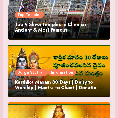
Top Temples
Top 9 Shiva Temples in Chennai |
Ancient & Most Famous
Durga Stotram
Information
Karthika Masam 30 Days | Deity to
Worship | Mantra to Chant | Donations
and Offering