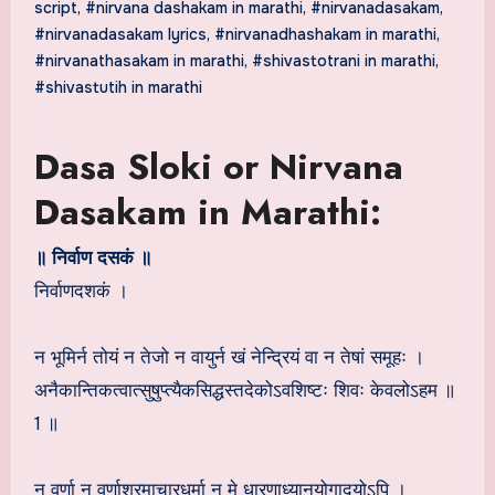
script
,
#nirvana dashakam in marathi
,
#nirvanadasakam
,
#nirvanadasakam lyrics
,
#nirvanadhashakam in marathi
,
#nirvanathasakam in marathi
,
#shivastotrani in marathi
,
#shivastutih in marathi
Dasa Sloki or Nirvana
Dasakam in Marathi:
॥ निर्वाण दसकं ॥
निर्वाणदशकं ।
न भूमिर्न तोयं न तेजो न वायुर्न खं नेन्द्रियं वा न तेषां समूहः ।
अनैकान्तिकत्वात्सुषुप्त्यैकसिद्धस्तदेकोऽवशिष्टः शिवः केवलोऽहम ॥
1 ॥
न वर्णा न वर्णाश्रमाचारधर्मा न मे धारणाध्यानयोगादयोऽपि ।