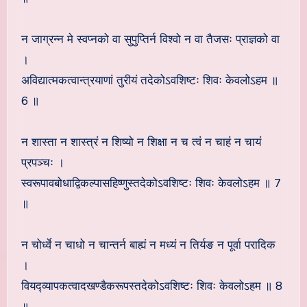
न जाग्रन्न मे स्वप्नको वा सुपुप्तिर्न विश्वो न वा तैजसः प्राज्ञको वा
।
अविद्यात्मकत्वान्त्रयाणां तुरीयं तदेकोऽवशिष्टः शिवः केवलोऽहम ॥
6 ॥
न शास्ता न शास्त्रं न शिष्यो न शिक्षा न च त्वं न चाहं न चायं
प्रपञ्चः ।
स्वरूपावबोधाद्विकल्पासहिष्णुस्तदेकोऽवशिष्टः शिवः केवलोऽहम ॥ 7
॥
न चोर्ध्वे न चाधो न चान्तर्न बाह्यं न मध्यं न तिर्यङ न पूर्वा परादिक
।
वियद्व्यापकत्वादखण्डैकरूपस्तदेकोऽवशिष्टः शिवः केवलोऽहम ॥ 8
॥