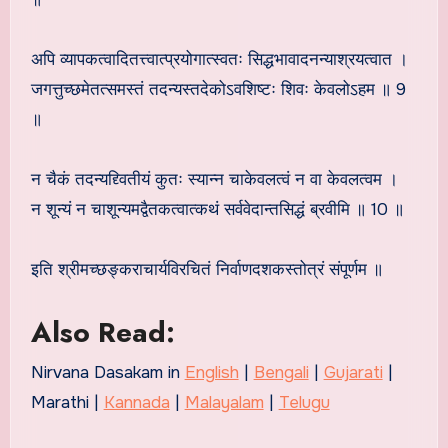
अपि व्यापकत्वादितत्त्वात्प्रयोगात्स्वतः सिद्धभावादनन्याश्रयत्वात ।
जगत्तुच्छमेतत्समस्तं तदन्यस्तदेकोऽवशिष्टः शिवः केवलोऽहम ॥ 9
॥
न चैकं तदन्यद्द्वितीयं कुतः स्यान्न चाकेवलत्वं न वा केवलत्वम ।
न शून्यं न चाशून्यमद्वैतकत्वात्कथं सर्ववेदान्तसिद्धं ब्रवीमि ॥ 10 ॥
इति श्रीमच्छङ्कराचार्यविरचितं निर्वाणदशकस्तोत्रं संपूर्णम ॥
Also Read:
Nirvana Dasakam in
English
|
Bengali
|
Gujarati
|
Marathi |
Kannada
|
Malayalam
|
Telugu