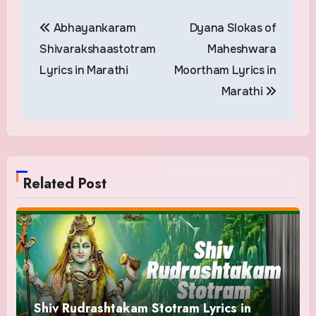
Post
Abhayankaram
Dyana Slokas of
navigation
Shivarakshaastotram
Maheshwara
Lyrics in Marathi
Moortham Lyrics in
Marathi
Related Post
Shiv Rudrashtakam Stotram Lyrics in