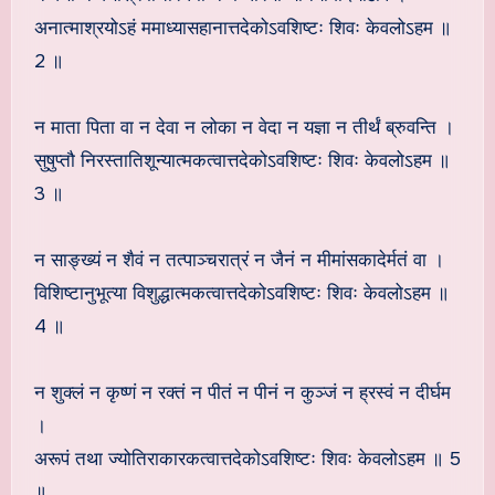
अनात्माश्रयोऽहं ममाध्यासहानात्तदेकोऽवशिष्टः शिवः केवलोऽहम ॥
2 ॥
न माता पिता वा न देवा न लोका न वेदा न यज्ञा न तीर्थं ब्रुवन्ति ।
सुषुप्तौ निरस्तातिशून्यात्मकत्वात्तदेकोऽवशिष्टः शिवः केवलोऽहम ॥
3 ॥
न साङ्ख्यं न शैवं न तत्पाञ्चरात्रं न जैनं न मीमांसकादेर्मतं वा ।
विशिष्टानुभूत्या विशुद्धात्मकत्वात्तदेकोऽवशिष्टः शिवः केवलोऽहम ॥
4 ॥
न शुक्लं न कृष्णं न रक्तं न पीतं न पीनं न कुञ्जं न ह्रस्वं न दीर्घम
।
अरूपं तथा ज्योतिराकारकत्वात्तदेकोऽवशिष्टः शिवः केवलोऽहम ॥ 5
॥