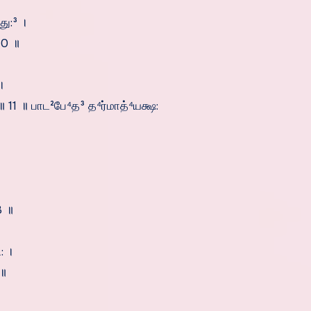
ு:³ ।
10 ॥
।
॥ 11 ॥ பாட²பே⁴த³ த⁴ர்மாத்⁴யக்ஷ:
3 ॥
 ।
॥