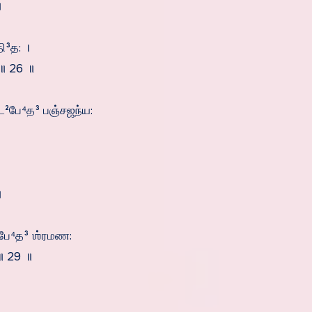
॥
ி³த: ।
॥ 26 ॥
ாட²பே⁴த³ பஞ்சஜந்ய:
॥
பே⁴த³ ஶ்ரமண:
॥ 29 ॥