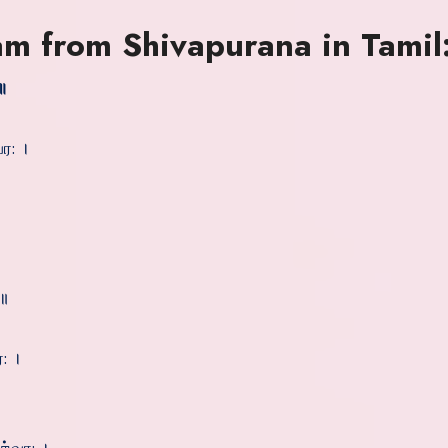
m from Shivapurana in Tamil
॥
ர: ।
 ॥
: ।