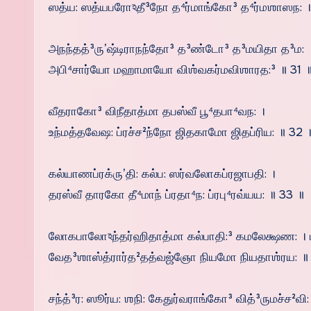
ஸத்ய: ஸத்யபரோঽதீ³நோ த⁴ர்மாங்கோ³ த⁴ர்மஶாஸந: 
அநந்தத்³ருʼஷ்டிராநந்தோ³ த³ண்டோ³ த³மயிதா த³ம: 
அபி⁴சார்யோ மஹாமாயோ விஶ்வகர்மவிஶாரத:³ ॥ 31 
வீதராகோ³ விநீதாத்மா தபஸ்வீ பூ⁴தபா⁴வந: ।
உந்மத்தவேஷ: ப்ரச்ச²ந்நோ ஜிதகாமோ ஜிதப்ரிய: ॥ 32 
கல்யாணப்ரக்ருʼதி: கல்ப: ஸர்வலோகப்ரஜாபதி: ।
தரஸ்வீ தாரகோ தீ⁴மாந் ப்ரதா⁴ந: ப்ரபு⁴ரவ்யய: ॥ 33 ॥
லோகபாலோঽந்தர்ஹிதாத்மா கல்பாதி:³ கமலேக்ஷண: ।
வேத³ஶாஸ்த்ரார்த²தத்வஜ்ஞோ நியமோ நியதாஶ்ரய: ॥
சந்த்³ர: ஸூர்ய: ஶநி: கேதுர்வராங்கோ³ வித்³ருமச்ச²வி: