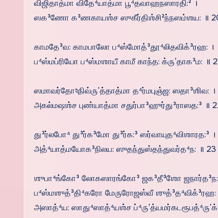
விஜிதாத்மா விதே⁴யாத்மா பூ⁴தவாஹநஸாரதி:² ।
ஸக³ணோ க³ணகாயஶ்ச ஸுகீர்திஶ்சி²ந்நஸம்ஶய: ॥ 2
காமதே³வ: காமபாலோ ப⁴ஸ்மோத்³தூ⁴லிதவிக்³ரஹ: ।
ப⁴ஸ்மப்ரியோ ப⁴ஸ்மஶாயீ காமீ காந்த: க்ருʼதாக³ம: ॥ 2
ஸமாவர்தோঽநிவ்ருʼத்தாத்மா த⁴ர்மபுஞ்ஜ: ஸதா³ஶிவ: ।
அகல்மஷஶ்ச புண்யாத்மா சதுர்பா³ஹுர்து³ராஸத:³ ॥ 2
து³ர்லபோ⁴ து³ர்க³மோ து³ர்க:³ ஸர்வாயுத⁴விஶாரத:³ ।
அத்⁴யாத்மயோக³நிலய: ஸுதந்துஸ்தந்துவர்த⁴ந: ॥ 23
ஶுபா⁴ங்கோ³ லோகஸாரங்கோ³ ஜக³தீ³ஶோ ஜநார்த³ந:
ப⁴ஸ்மஶுத்³தி⁴கரோ மேருரோஜஸ்வீ ஶுத்³த⁴விக்³ரஹ: 
அஸாத்⁴ய: ஸாது⁴ஸாத்⁴யஶ்ச ப்⁴ருʼத்யமர்கடரூபத்⁴ருʼக்