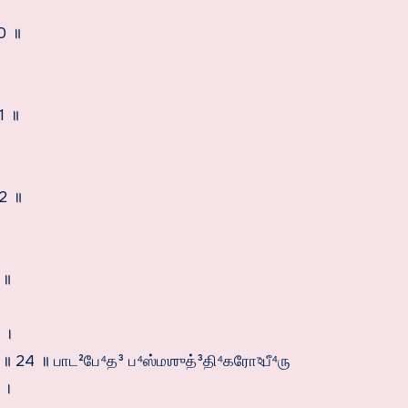
0 ॥
1 ॥
2 ॥
 ॥
 ।
॥ 24 ॥ பாட²பே⁴த³ ப⁴ஸ்மஶுத்³தி⁴கரோঽபீ⁴ரு
 ।