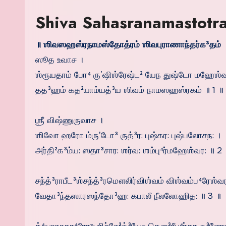
Shiva Sahasranamastotra
॥ ஶிவஸஹஸ்ரநாமஸ்தோத்ரம் ஶிவபுராணாந்தர்க³தம் 
ஸூத உவாச ।
ஶ்ரூயதாம் போ⁴ ருʼஷிஶ்ரேஷ்ட² யேந துஷ்டோ மஹேஶ்வ
தத³ஹம் கத²யாம்யத்³ய ஶிவம் நாமஸஹஸ்ரகம் ॥ 1 ॥
ஶ்ரீ விஷ்ணுருவாச ।
ஶிவோ ஹரோ ம்ருʼடோ³ ருத்³ர: புஷ்கர: புஷ்பலோசந: ।
அர்தி²க³ம்ய: ஸதா³சார: ஶர்வ: ஶம்பு⁴ர்மஹேஶ்வர: ॥ 2
சந்த்³ராபீட³ஶ்சந்த்³ரமௌலிர்விஶ்வம் விஶ்வம்ப⁴ரேஶ்வர
வேதா³ந்தஸாரஸந்தோ³ஹ: கபாலீ நீலலோஹித: ॥ 3 ॥