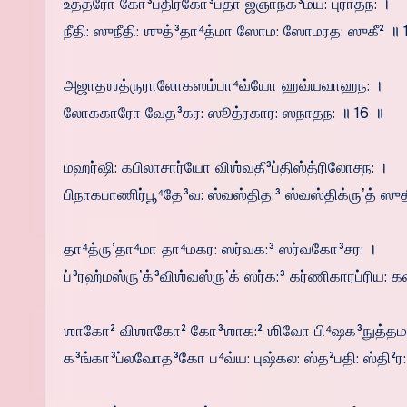
உத்தரோ கோ³பதிர்கோ³ப்தா ஜ்ஞாநக³ம்ய: புராதந: ।
நீதி: ஸுநீதி: ஶுத்³தா⁴த்மா ஸோம: ஸோமரத: ஸுகீ² ॥ 
அஜாதஶத்ருராலோகஸம்பா⁴வ்யோ ஹவ்யவாஹந: ।
லோககாரோ வேத³கர: ஸூத்ரகார: ஸநாதந: ॥ 16 ॥
மஹர்ஷி: கபிலாசார்யோ விஶ்வதீ³ப்திஸ்த்ரிலோசந: ।
பிநாகபாணிர்பூ⁴தே³வ: ஸ்வஸ்தித:³ ஸ்வஸ்திக்ருʼத் ஸுதீ
தா⁴த்ருʼதா⁴மா தா⁴மகர: ஸர்வக:³ ஸர்வகோ³சர: ।
ப்³ரஹ்மஸ்ருʼக்³விஶ்வஸ்ருʼக் ஸர்க:³ கர்ணிகாரப்ரிய: க
ஶாகோ² விஶாகோ² கோ³ஶாக:² ஶிவோ பி⁴ஷக³நுத்தம:
க³ங்கா³ப்லவோத³கோ ப⁴வ்ய: புஷ்கல: ஸ்த²பதி: ஸ்தி²ர: