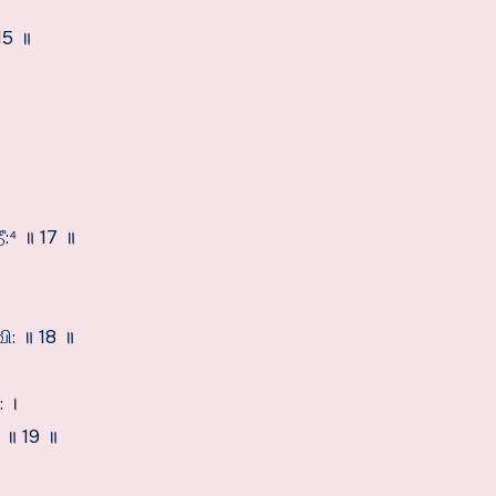
15 ॥
:⁴ ॥ 17 ॥
வி: ॥ 18 ॥
 ।
 ॥ 19 ॥