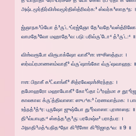
த்⁴யாநாதா⁴ரோঽபரிச்சே²த்³யோ கௌ³ரீப⁴ர்தா க³ணேஶ
அஷ்டமூர்திர்விஶ்வமூர்திஸ்த்ரிவர்க:³ ஸ்வர்க³ஸாத⁴ந: 
ஜ்ஞாநக³ம்யோ த்³ருʼட⁴ப்ரஜ்ஞோ தே³வதே³வஸ்த்ரிலோ
வாமதே³வோ மஹாதே³வ: படு: பரிவ்ருʼடோ⁴ த்³ருʼட:⁴ ॥
விஶ்வரூபோ விரூபாக்ஷோ வாகீ³ஶ: ஶுசிஸத்தம: ।
ஸர்வப்ரமாணஸம்வாதீ³ வ்ருʼஷாங்கோ வ்ருʼஷவாஹந: ॥
ஈஶ: பிநாகீ க²ட்வாங்கீ³ சித்ரவேஷஶ்சிரந்தந: ।
தமோஹரோ மஹாயோகீ³ கோ³ப்தா ப்³ரஹ்மா ச தூ⁴ர்ஜடி: 
காலகால: க்ருʼத்திவாஸா: ஸுப⁴க:³ ப்ரணவாத்மக: । ப
உந்நத்³த்⁴ர: புருஷோ ஜுஷ்யோ து³ர்வாஸா: புரஶாஸந: ॥ 
தி³வ்யாயுத:⁴ ஸ்கந்த³கு³ரு: பரமேஷ்டீ² பராத்பர: ।
அநாதி³மத்⁴யநித⁴நோ கி³ரீஶோ கி³ரிஜாத⁴வ: ॥ 9 ॥