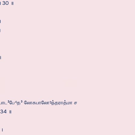
॥ 30 ॥
।
॥
॥
 பாட²பே⁴த³ லோகபாலோঽந்தராத்மா ச
 34 ॥
 ।