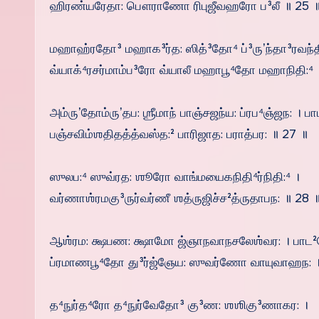
ஹிரண்யரேதா: பௌராணோ ரிபுஜீவஹரோ ப³லீ ॥ 25 
மஹாஹ்ரதோ³ மஹாக³ர்த: ஸித்³தோ⁴ ப்³ருʼந்தா³ரவந்த
வ்யாக்⁴ரசர்மாம்ப³ரோ வ்யாலீ மஹாபூ⁴தோ மஹாநிதி:⁴ 
அம்ருʼதோம்ருʼதப: ஶ்ரீமாந் பாஞ்சஜந்ய: ப்ரப⁴ஞ்ஜந: । ப
பஞ்சவிம்ஶதிதத்த்வஸ்த:² பாரிஜாத: பராத்பர: ॥ 27 ॥
ஸுலப:⁴ ஸுவ்ரத: ஶூரோ வாங்மயைகநிதி⁴ர்நிதி:⁴ ।
வர்ணாஶ்ரமகு³ருர்வர்ணீ ஶத்ருஜிச்ச²த்ருதாபந: ॥ 28 
ஆஶ்ரம: க்ஷபண: க்ஷாமோ ஜ்ஞாநவாநசலேஶ்வர: । பாட²
ப்ரமாணபூ⁴தோ து³ர்ஜ்ஞேய: ஸுவர்ணோ வாயுவாஹந: 
த⁴நுர்த⁴ரோ த⁴நுர்வேதோ³ கு³ண: ஶஶிகு³ணாகர: ।