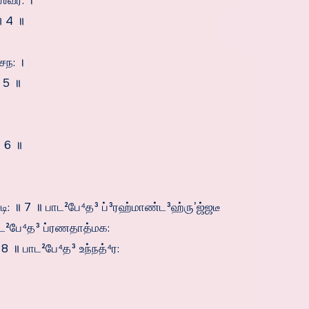
்வர: ।
॥ 4 ॥
சந: ।
 5 ॥
 6 ॥
॥ 7 ॥ பாட²பே⁴த³ ப்³ரஹ்மாண்ட³ஹ்ருʼஜ்ஜடீ
ாட²பே⁴த³ ப்ரணதாத்மக:
8 ॥ பாட²பே⁴த³ உந்நத்⁴ர: