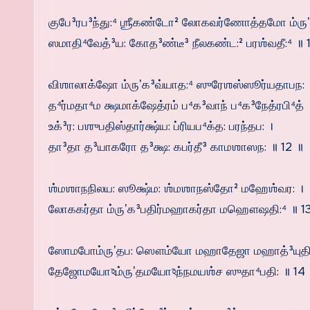
குபே³ரப³ந்து:⁴ ஶ்ரீகண்டோ² லோகவர்ணோத்தமோ ம்ருʼத
ஸமாதி⁴வேத்³ய: கோத³ண்டீ³ நீலகண்ட:² பரஶ்வதீ:⁴ ॥ 
விஶாலாக்ஷோ ம்ருʼக³வ்யாத:⁴ ஸுரேஶஸ்ஸூர்யதாபந: 
த⁴ர்மதா⁴ம க்ஷமாக்ஷேத்ரம் ப⁴க³வாந் ப⁴க³நேத்ரபி⁴த் 
உக்³ர: பஶுபதிஸ்தார்க்ஷ்ய: ப்ரியப⁴க்த: பரந்தப: ।
தா³தா த³யாகரோ த³க்ஷ: கபர்தீ³ காமஶாஸந: ॥ 12 ॥
ஶ்மஶாநநிலய: ஸூக்ஷ்ம: ஶ்மஶாநஸ்தோ² மஹேஶ்வர: ।
லோககர்தா ம்ருʼக³பதிர்மஹாகர்தா மஹௌஷதி:⁴ ॥ 1
ஸோமபோம்ருʼதப: ஸௌம்யோ மஹாதேஜா மஹாத்³யுதி:
தேஜோமயோঽம்ருʼதமயோঽந்நமயஶ்ச ஸுதா⁴பதி: ॥ 14 